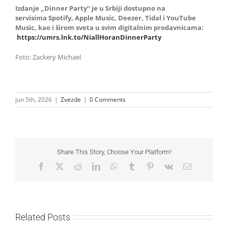
Izdanje „Dinner Party“ je u Srbiji dostupno na
servisima Spotify, Apple Music, Deezer, Tidal i YouTube
Music, kao i širom sveta u svim digitalnim prodavnicama:
https://umrs.lnk.to/NiallHoranDinnerParty
Foto: Zackery Michael
jun 5th, 2026
|
Zvezde
|
0 Comments
Share This Story, Choose Your Platform!
Facebook
X
Reddit
LinkedIn
WhatsApp
Tumblr
Pinterest
Vk
Email
Related Posts