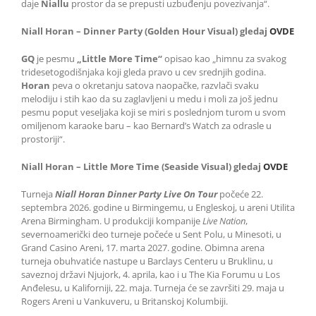
daje
Niallu
prostor da se prepusti uzbuđenju povezivanja“.
Niall Horan – Dinner Party (Golden Hour Visual) gledaj
OVDE
GQ
je pesmu
„Little More Time“
opisao kao „himnu za svakog
tridesetogodišnjaka koji gleda pravo u cev srednjih godina.
Horan
peva o okretanju satova naopačke, razvlači svaku
melodiju i stih kao da su zaglavljeni u medu i moli za još jednu
pesmu poput veseljaka koji se miri s poslednjom turom u svom
omiljenom karaoke baru – kao Bernard’s Watch za odrasle u
prostoriji“.
Niall Horan – Little More Time (Seaside Visual) gledaj
OVDE
Turneja
Niall Horan Dinner Party Live On Tour
počeće 22.
septembra 2026. godine u Birmingemu, u Engleskoj, u areni Utilita
Arena Birmingham. U produkciji kompanije
Live Nation
,
severnoamerički deo turneje počeće u Sent Polu, u Minesoti, u
Grand Casino Areni, 17. marta 2027. godine. Obimna arena
turneja obuhvatiće nastupe u Barclays Centeru u Bruklinu, u
saveznoj državi Njujork, 4. aprila, kao i u The Kia Forumu u Los
Anđelesu, u Kaliforniji, 22. maja. Turneja će se završiti 29. maja u
Rogers Areni u Vankuveru, u Britanskoj Kolumbiji.