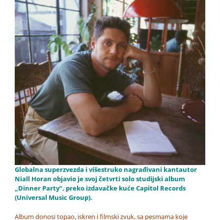
Globalna superzvezda i višestruko nagrađivani kantautor
Niall Horan objavio je svoj četvrti solo studijski album
„Dinner Party“, preko izdavačke kuće Capitol Records
(Universal Music Group).
Album donosi topao, iskren i filmski zvuk, sa pesmama koje