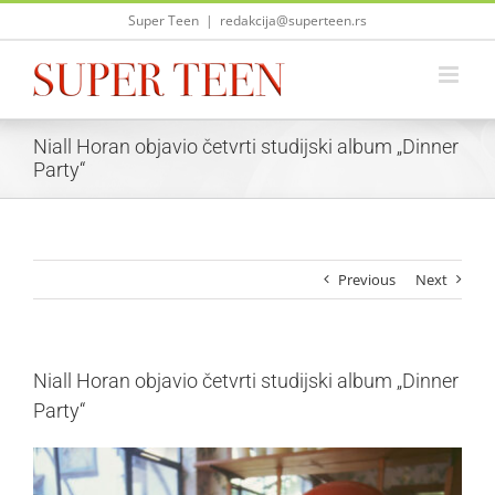
Skip
Super Teen
|
redakcija@superteen.rs
to
content
Niall Horan objavio četvrti studijski album „Dinner
Party“
Previous
Next
Niall Horan objavio četvrti studijski album „Dinner
Party“