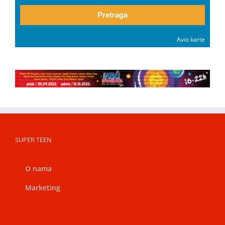
Pretraga
Avio karte
SUPER TEEN
O nama
Marketing