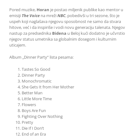
Pored muzike,
Horan
je postao miljenik publike kao mentor u
emisiji
The Voice
na mreži
NBC
, pobedivši u tri sezone, što je
uspeh koji naglašava njegovu sposobnost ne samo da stvara
hitove, već i da inspiriše i vodi novu generaciju talenata. Njegov
nastup za predsednika
Bidena
u Beloj kući dodatno je učvrstio
njegov status umetnika sa globalnim dosegom i kulturnim
uticajem.
Album „Dinner Party“ lista pesama:
Tastes So Good
Dinner Party
Monochromatic
She Gets It from Her Mother
Better Man
Little More Time
Flowers
Boys Are Fun
Fighting Over Nothing
Pretty
Die If I Don’t
End of an Era