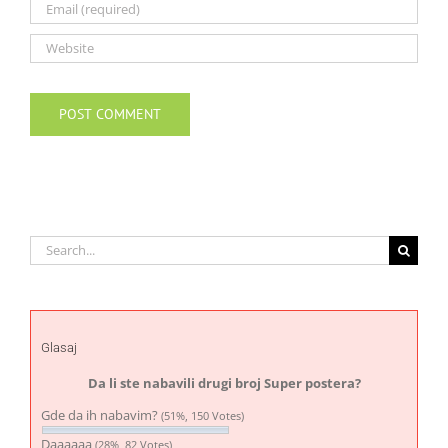
Search
for:
Glasaj
Da li ste nabavili drugi broj Super postera?
Gde da ih nabavim?
(51%, 150 Votes)
Daaaaaa
(28%, 82 Votes)