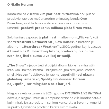
O Niallu Horanu
Kantautor sa
višestrukim platinastim tiražima
prvi put se
proslavio kao deo međunarodno priznatog benda
One
Direction
, a od tada se čvrsto etablirao kao moćan solo
umetnik,
prodavši preko 100 miliona ploča širom sveta.
Solo karijeru započeo je
platinastim albumom
„Flicker“
, koji
sadrži
trostruki platinasti hit „Slow Hands“
, a nastavio je
albumom
„Heartbreak Weather“
iz 2020. godine, koji je zauzeo
#1 mesto na Billboardovoj listi najprodavanijih albuma i
zvaničnoj listi albuma u Velikoj Britaniji
.
„The Show“
, njegov treći studijski album, bio je na vrhu istih
lista, kao i na top listama u brojnim drugim zemljama. Vodeći
singl
„Heaven“
debitovao je kao
najuspešniji novi ulaz na
globalnoj i američkoj
Spotify
listi, donoseći
Horanu
najuspešniji striming dan u solo karijeri
.
Njegova svetska turneja iz 2024. godine
THE SHOW LIVE ON TOUR
odvela je njegovu muziku u prepune arene na više kontinenata, a
kulminirala je rasprodatom serijom koncerata u Severnoj Americi
sa preko 1,2 miliona prodatih karata širom sveta.