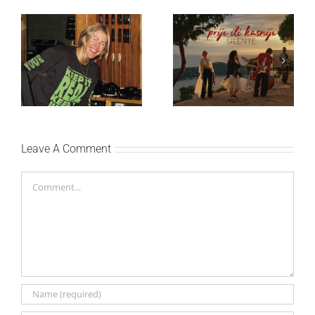
Ellie Goulding otkriva
Silente objavio novi
nežniju stranu novim
singl “Prije ili kasnije”
singlom „4 Seasons“
Leave A Comment
Comment