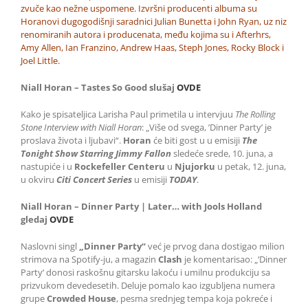
zvuče kao nežne uspomene. Izvršni producenti albuma su
Horanovi dugogodišnji saradnici Julian Bunetta i John Ryan, uz niz
renomiranih autora i producenata, među kojima su i Afterhrs,
Amy Allen, Ian Franzino, Andrew Haas, Steph Jones, Rocky Block i
Joel Little.
Niall Horan – Tastes So Good slušaj
OVDE
Kako je spisateljica Larisha Paul primetila u intervjuu
The Rolling
Stone Interview with Niall Horan
: „Više od svega, ’Dinner Party’ je
proslava života i ljubavi“.
Horan
će biti gost u u emisiji
The
Tonight Show Starring Jimmy Fallon
sledeće srede, 10. juna, a
nastupiće i u
Rockefeller Centeru
u
Njujorku
u petak, 12. juna,
u okviru
Citi Concert Series
u emisiji
TODAY
.
Niall Horan – Dinner Party | Later… with Jools Holland
gledaj
OVDE
Naslovni singl
„Dinner Party“
već je prvog dana dostigao milion
strimova na Spotify-ju, a magazin
Clash
je komentarisao: „’Dinner
Party’ donosi raskošnu gitarsku lakoću i umilnu produkciju sa
prizvukom devedesetih. Deluje pomalo kao izgubljena numera
grupe
Crowded House
, pesma srednjeg tempa koja pokreće i