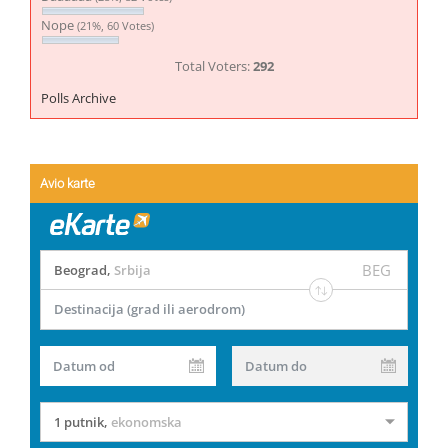
Nope
(21%, 60 Votes)
Total Voters:
292
Polls Archive
Avio karte
BEG
Beograd
,
Srbija
Destinacija (grad ili aerodrom)
Datum od
Datum do
1 putnik
,
ekonomska