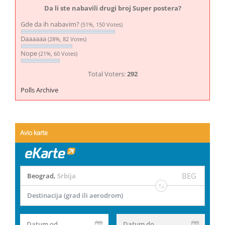
Da li ste nabavili drugi broj Super postera?
Gde da ih nabavim?
(51%, 150 Votes)
Daaaaaa
(28%, 82 Votes)
Nope
(21%, 60 Votes)
Total Voters:
292
Polls Archive
Avio karte
BEG
Beograd
,
Srbija
Destinacija (grad ili aerodrom)
Datum od
Datum do