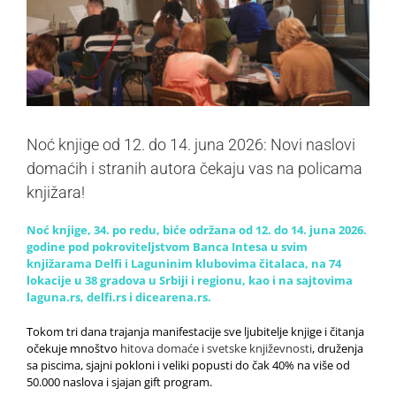
Noć knjige od 12. do 14. juna 2026: Novi naslovi
domaćih i stranih autora čekaju vas na policama
knjižara!
Noć knjige, 34. po redu, biće održana od 12. do 14. juna 2026.
godine pod pokroviteljstvom Banca Intesa u svim
knjižarama Delfi i Laguninim klubovima čitalaca, na 74
lokacije u 38 gradova u Srbiji i regionu, kao i na sajtovima
laguna.rs, delfi.rs i dicearena.rs.
Tokom tri dana trajanja manifestacije sve ljubitelje knjige i čitanja
očekuje mnoštvo
hitova domaće i svetske književnosti
, druženja
sa piscima, sjajni pokloni i veliki popusti do čak 40% na više od
50.000 naslova i sjajan gift program.