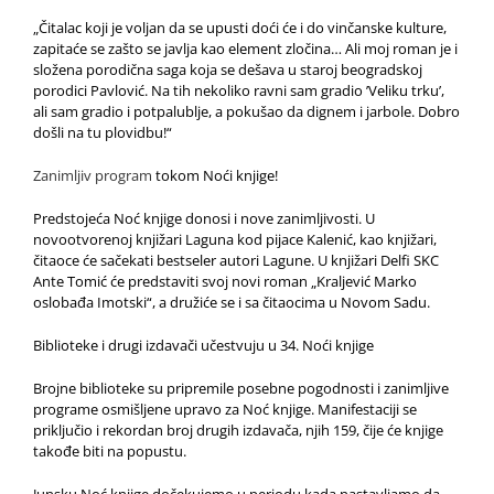
„Čitalac koji je voljan da se upusti doći će i do vinčanske kulture,
zapitaće se zašto se javlja kao element zločina… Ali moj roman je i
složena porodična saga koja se dešava u staroj beogradskoj
porodici Pavlović. Na tih nekoliko ravni sam gradio ’Veliku trku’,
ali sam gradio i potpalublje, a pokušao da dignem i jarbole. Dobro
došli na tu plovidbu!“
Zanimljiv program
tokom Noći knjige!
Predstojeća Noć knjige donosi i nove zanimljivosti. U
novootvorenoj knjižari Laguna kod pijace Kalenić, kao knjižari,
čitaoce će sačekati bestseler autori Lagune. U knjižari Delfi SKC
Ante Tomić će predstaviti svoj novi roman „Kraljević Marko
oslobađa Imotski“, a družiće se i sa čitaocima u Novom Sadu.
Biblioteke i drugi izdavači učestvuju u 34. Noći knjige
Brojne biblioteke su pripremile posebne pogodnosti i zanimljive
programe osmišljene upravo za Noć knjige. Manifestaciji se
priključio i rekordan broj drugih izdavača, njih 159, čije će knjige
takođe biti na popustu.