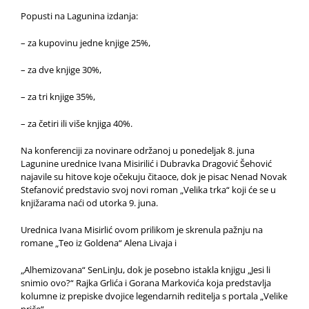
Popusti na Lagunina izdanja:
– za kupovinu jedne knjige 25%,
– za dve knjige 30%,
– za tri knjige 35%,
– za četiri ili više knjiga 40%.
Na konferenciji za novinare održanoj u ponedeljak 8. juna
Lagunine urednice Ivana Misirilić i Dubravka Dragović Šehović
najavile su hitove koje očekuju čitaoce, dok je pisac Nenad Novak
Stefanović predstavio svoj novi roman „Velika trka“ koji će se u
knjižarama naći od utorka 9. juna.
Urednica Ivana Misirlić ovom prilikom je skrenula pažnju na
romane „Teo iz Goldena“ Alena Livaja i
„Alhemizovana“ SenLinJu, dok je posebno istakla knjigu „Jesi li
snimio ovo?“ Rajka Grlića i Gorana Markovića koja predstavlja
kolumne iz prepiske dvojice legendarnih reditelja s portala „Velike