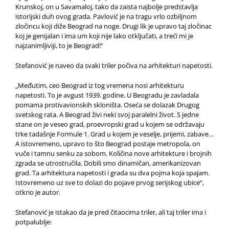
Krunskoj, on u Savamaloj, tako da zaista najbolje predstavlja
istorijski duh ovog grada. Pavlović je na tragu vrlo ozbiljnom
zločincu koji diže Beograd na noge. Drugi lik je upravo taj zločinac
koj je genijalan i ima um koji nije lako otključati, a treći mi je
najzanimljiviji, to je Beograd!“
Stefanović je naveo da svaki triler počiva na arhitekturi napetosti.
„Međutim, ceo Beograd iz tog vremena nosi arhitekturu
napetosti. To je avgust 1939. godine. U Beogradu je zavladala
pomama protivavionskih skloništa. Oseća se dolazak Drugog
svetskog rata. A Beograd živi neki svoj paralelni život. S jedne
stane on je veseo grad, proevropski grad u kojem se održavaju
trke tadašnje Formule 1. Grad u kojem je veselje, prijemi, zabave…
A istovremeno, upravo to što Beograd postaje metropola, on
vuče i tamnu senku za sobom. Količina nove arhitekture i brojnih
zgrada se utrostručila. Dobili smo dinamičan, amerikanizovan
grad. Ta arhitektura napetosti i grada su dva pojma koja spajam.
Istovremeno uz sve to dolazi do pojave prvog serijskog ubice“,
otkrio je autor.
Stefanović je istakao da je pred čitaocima triler, ali taj triler ima i
potpalublje: