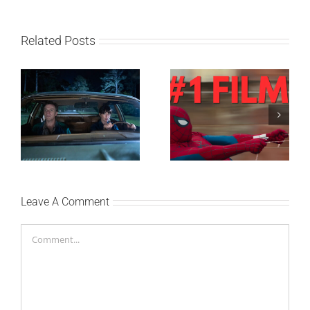
Related Posts
SF NIGHT: POSLEDNJI
Najuspešnije otvaranje
DANI ULICE
studijskog filma u Srbiji:
HRASTOVA u Concept
Spajdermen: Novi dan
Cinema i CineStar
oborio rekord već prvog
bioskopima 12. avgusta
vikenda
Leave A Comment
Comment