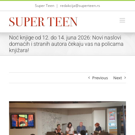
Skip
Super Teen
|
redakcija@superteen.rs
to
content
Noć knjige od 12. do 14. juna 2026: Novi naslovi
domaćih i stranih autora čekaju vas na policama
knjižara!
Previous
Next
View
Larger
Image