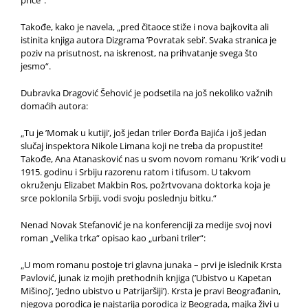
priče“.
Takođe, kako je navela, „pred čitaoce stiže i nova bajkovita ali
istinita knjiga autora Dizgrama ’Povratak sebi’. Svaka stranica je
poziv na prisutnost, na iskrenost, na prihvatanje svega što
jesmo“.
Dubravka Dragović Šehović je podsetila na još nekoliko važnih
domaćih autora:
„Tu je ’Momak u kutiji’, još jedan triler Đorđa Bajića i još jedan
slučaj inspektora Nikole Limana koji ne treba da propustite!
Takođe, Ana Atanasković nas u svom novom romanu ’Krik’ vodi u
1915. godinu i Srbiju razorenu ratom i tifusom. U takvom
okruženju Elizabet Makbin Ros, požrtvovana doktorka koja je
srce poklonila Srbiji, vodi svoju poslednju bitku.“
Nenad Novak Stefanović je na konferenciji za medije svoj novi
roman „Velika trka“ opisao kao „urbani triler“:
„U mom romanu postoje tri glavna junaka – prvi je islednik Krsta
Pavlović, junak iz mojih prethodnih knjiga (’Ubistvo u Kapetan
Mišinoj’, ’Jedno ubistvo u Patrijaršiji’). Krsta je pravi Beograđanin,
njegova porodica je najstarija porodica iz Beograda, majka živi u