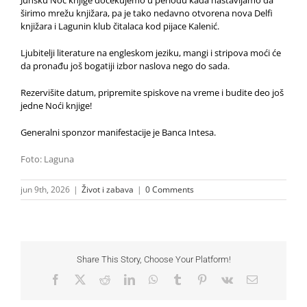
Junsku Noć knjige dočekujemo u periodu kada nastavljamo da
širimo mrežu knjižara, pa je tako nedavno otvorena nova Delfi
knjižara i Lagunin klub čitalaca kod pijace Kalenić.
Ljubitelji literature na engleskom jeziku, mangi i stripova moći će
da pronađu još bogatiji izbor naslova nego do sada.
Rezervišite datum, pripremite spiskove na vreme i budite deo još
jedne Noći knjige!
Generalni sponzor manifestacije je Banca Intesa.
Foto: Laguna
jun 9th, 2026
|
Život i zabava
|
0 Comments
Share This Story, Choose Your Platform!
Facebook
X
Reddit
LinkedIn
WhatsApp
Tumblr
Pinterest
Vk
Email