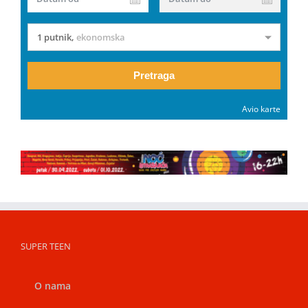
1 putnik
,
ekonomska
Pretraga
Avio karte
SUPER TEEN
O nama