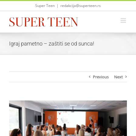
Skip
Super Teen
|
redakcija@superteen.rs
to
content
Igraj pametno – zaštiti se od sunca!
Previous
Next
View
Larger
Image