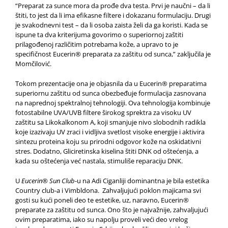
“Preparat za sunce mora da prođe dva testa. Prvi je naučni – da li
štiti, to jest da li ima efikasne filtere i dokazanu formulaciju. Drugi
je svakodnevni test – da li osoba zaista želi da ga koristi. Kada se
ispune ta dva kriterijuma govorimo o superiornoj zaštiti
prilagođenoj različitim potrebama kože, a upravo to je
specifičnost Eucerin® preparata za zaštitu od sunca,” zaključila je
Momčilović.
Tokom prezentacije ona je objasnila da u Eucerin® preparatima
superiornu zaštitu od sunca obezbeđuje formulacija zasnovana
na naprednoj spektralnoj tehnologiji. Ova tehnologija kombinuje
fotostabilne UVA/UVB filtere širokog sprektra za visoku UV
zaštitu sa Likokalkonom A, koji smanjuje nivo slobodnih radikla
koje izazivaju UV zraci i vidljiva svetlost visoke energije i aktivira
sintezu proteina koju su prirodni odgovor kože na oskidativni
stres. Dodatno, Gliciretinska kiselina štiti DNK od oštećenja, a
kada su oštećenja već nastala, stimuliše reparaciju DNK.
U
Eucerin® Sun Club
-u na Adi Ciganliji dominantna je bila estetika
Country club-a i Vimbldona. Zahvaljujući poklon majicama svi
gosti su kući poneli deo te estetike, uz, naravno, Eucerin®
preparate za zaštitu od sunca. Ono što je najvažnije, zahvaljujući
ovim preparatima, iako su napolju proveli veći deo vrelog