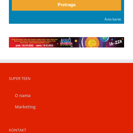
Pretraga
Avio karte
SUPER TEEN
O nama
Marketing
KONTAKT