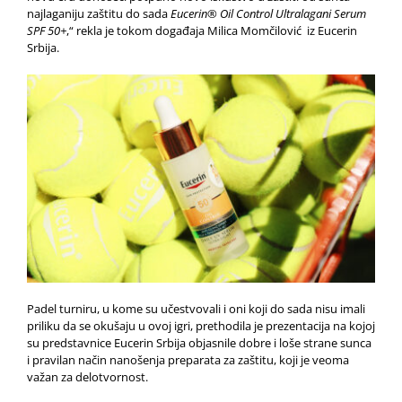
najlaganiju zaštitu do sada
Eucerin® Oil Control Ultralagani Serum
SPF 50+
,“ rekla je tokom događaja Milica Momčilović iz Eucerin
Srbija.
Padel turniru, u kome su učestvovali i oni koji do sada nisu imali
priliku da se okušaju u ovoj igri, prethodila je prezentacija na kojoj
su predstavnice Eucerin Srbija objasnile dobre i loše strane sunca
i pravilan način nanošenja preparata za zaštitu, koji je veoma
važan za delotvornost.