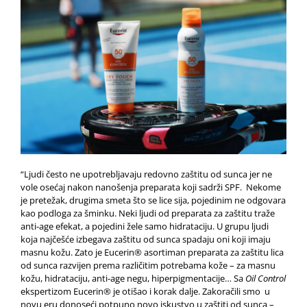
“Ljudi često ne upotrebljavaju redovno zaštitu od sunca jer ne
vole osećaj nakon nanošenja preparata koji sadrži SPF. Nekome
je pretežak, drugima smeta što se lice sija, pojedinim ne odgovara
kao podloga za šminku. Neki ljudi od preparata za zaštitu traže
anti-age efekat, a pojedini žele samo hidrataciju. U grupu ljudi
koja najčešće izbegava zaštitu od sunca spadaju oni koji imaju
masnu kožu. Zato je Eucerin® asortiman preparata za zaštitu lica
od sunca razvijen prema različitim potrebama kože – za masnu
kožu, hidrataciju, anti-age negu, hiperpigmentacije… Sa
Oil Control
ekspertizom Eucerin® je otišao i korak dalje. Zakoračili smo u
novu eru donoseći potpuno novo iskustvo u zaštiti od sunca –