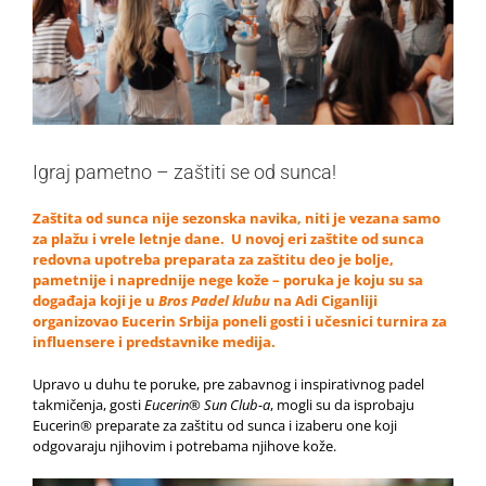
Igraj pametno – zaštiti se od sunca!
Zaštita od sunca nije sezonska navika, niti je vezana samo
za plažu i vrele letnje dane. U novoj eri zaštite od sunca
redovna upotreba preparata za zaštitu deo je bolje,
pametnije i naprednije nege kože – poruka je koju su sa
događaja koji je u
Bros Padel klubu
na Adi Ciganliji
organizovao Eucerin Srbija poneli gosti i učesnici turnira za
influensere i predstavnike medija.
Upravo u duhu te poruke, pre zabavnog i inspirativnog padel
takmičenja, gosti
Eucerin® Sun Club-a
, mogli su da isprobaju
Eucerin® preparate za zaštitu od sunca i izaberu one koji
odgovaraju njihovim i potrebama njihove kože.