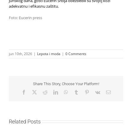
junskog dana, gosti Eucerin Srbija obezbedili su svojoj koži
adekvatnu i efikasnu zaštitu.
Foto: Eucerin press
jun 10th, 2026
|
Lepota i moda
|
0 Comments
Share This Story, Choose Your Platform!
Facebook
X
Reddit
LinkedIn
WhatsApp
Tumblr
Pinterest
Vk
Email
Related Posts