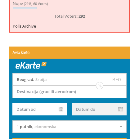
Nope
(21%, 60 Votes)
Total Voters:
292
Polls Archive
Avio karte
BEG
Beograd
,
Srbija
Destinacija (grad ili aerodrom)
Datum od
Datum do
1 putnik
,
ekonomska