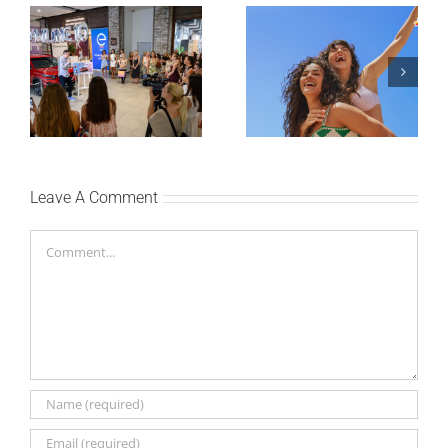
Lilly Drogerie proslavile
10. online rođendan,
Leto menja naše navike
uručile automobil
– vreme je da
Citroën C3 i najavile
promenite i beauty
saradnju sa
rutinu
šampionkom Andreom
Bokan
Leave A Comment
Comment