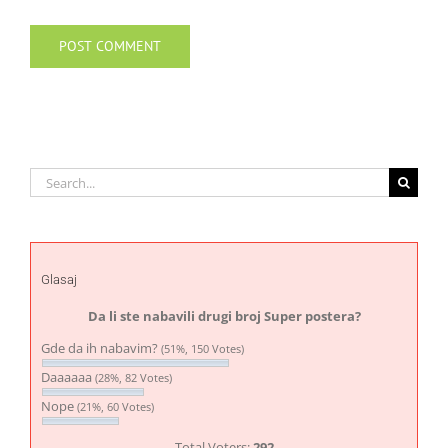
Search
for:
Glasaj
Da li ste nabavili drugi broj Super postera?
Gde da ih nabavim?
(51%, 150 Votes)
Daaaaaa
(28%, 82 Votes)
Nope
(21%, 60 Votes)
Total Voters:
292