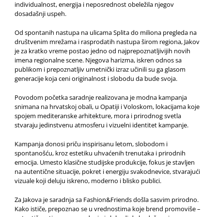
individualnost, energija i neposrednost obeležila njegov
dosadašnji uspeh.
Od spontanih nastupa na ulicama Splita do miliona pregleda na
društvenim mrežama i rasprodatih nastupa širom regiona, Jakov
je za kratko vreme postao jedno od najprepoznatljivijih novih
imena regionalne scene. Njegova harizma, iskren odnos sa
publikom i prepoznatljiv umetnički izraz učinili su ga glasom
generacije koja ceni originalnost i slobodu da bude svoja.
Povodom početka saradnje realizovana je modna kampanja
snimana na hrvatskoj obali, u Opatiji i Voloskom, lokacijama koje
spojem mediteranske arhitekture, mora i prirodnog svetla
stvaraju jedinstvenu atmosferu i vizuelni identitet kampanje.
Kampanja donosi priču inspirisanu letom, slobodom i
spontanošću, kroz estetiku uhvaćenih trenutaka i prirodnih
emocija. Umesto klasične studijske produkcije, fokus je stavljen
na autentične situacije, pokret i energiju svakodnevice, stvarajući
vizuale koji deluju iskreno, moderno i blisko publici.
Za Jakova je saradnja sa Fashion&Friends došla sasvim prirodno.
Kako ističe, prepoznao se u vrednostima koje brend promoviše –