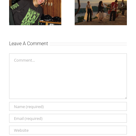
Ellie Goulding otkriva
Silente objavio novi
nežniju stranu novim
singl “Prije ili kasnije”
singlom „4 Seasons“
Leave A Comment
Comment