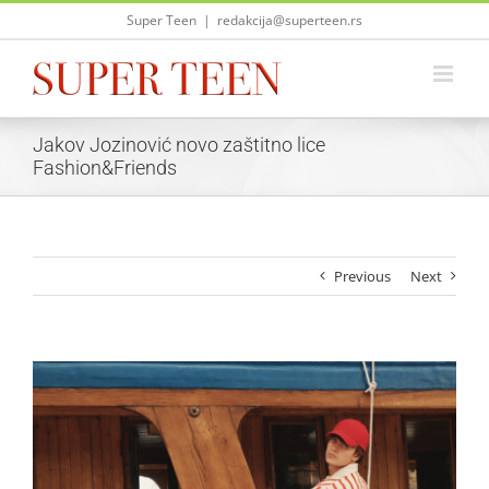
Skip
Super Teen
|
redakcija@superteen.rs
to
content
Jakov Jozinović novo zaštitno lice
Fashion&Friends
Previous
Next
View
Larger
Image