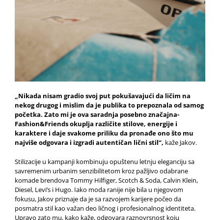
„Nikada nisam gradio svoj put pokušavajući da ličim na
nekog drugog i mislim da je publika to prepoznala od samog
početka. Zato mi je ova saradnja posebno značajna-
Fashion&Friends okuplja različite stilove, energije i
karaktere i daje svakome priliku da pronađe ono što mu
najviše odgovara i izgradi autentičan lični stil“,
kaže Jakov.
Stilizacije u kampanji kombinuju opuštenu letnju eleganciju sa
savremenim urbanim senzibilitetom kroz pažljivo odabrane
komade brendova Tommy Hilfiger, Scotch & Soda, Calvin Klein,
Diesel, Levi’s i Hugo. Iako moda ranije nije bila u njegovom
fokusu, Jakov priznaje da je sa razvojem karijere počeo da
posmatra stil kao važan deo ličnog i profesionalnog identiteta.
Upravo zato mu, kako kaže, odgovara raznovrsnost koju