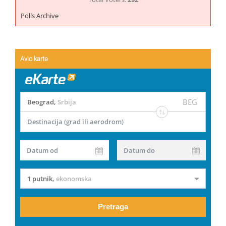
Polls Archive
Avio karte
BEG
Beograd
,
Srbija
Destinacija (grad ili aerodrom)
Datum od
Datum do
1 putnik
,
ekonomska
Pretraga