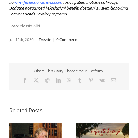
na
www.fashionandfriends.com
,
kao i putem mobilne aplikacije.
Dodatne pogodnosti i ekskluzivni benefiti dostupni su svim članovima
Forever Friends Loyalty programa.
Foto: Alessio Albi
jun 15th, 2026
|
Zvezde
|
0 Comments
Share This Story, Choose Your Platform!
Facebook
X
Reddit
LinkedIn
WhatsApp
Tumblr
Pinterest
Vk
Email
Related Posts