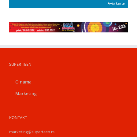
Avio karte
SUPER TEEN
O nama
Marketing
KONTAKT
marketing@superteen.rs