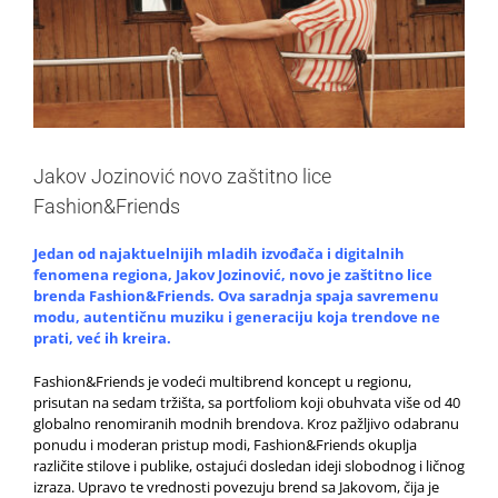
Jakov Jozinović novo zaštitno lice
Fashion&Friends
Jedan od najaktuelnijih mladih izvođača i digitalnih
fenomena regiona, Jakov Jozinović, novo je zaštitno lice
brenda Fashion&Friends. Ova saradnja spaja savremenu
modu, autentičnu muziku i generaciju koja trendove ne
prati, već ih kreira.
Fashion&Friends je vodeći multibrend koncept u regionu,
prisutan na sedam tržišta, sa portfoliom koji obuhvata više od 40
globalno renomiranih modnih brendova. Kroz pažljivo odabranu
ponudu i moderan pristup modi, Fashion&Friends okuplja
različite stilove i publike, ostajući dosledan ideji slobodnog i ličnog
izraza. Upravo te vrednosti povezuju brend sa Jakovom, čija je