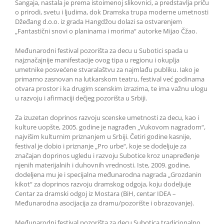
Šangaja, nastala je prema istoimenoj slikovnici, a predstavlja priču
o prirodi, svetu i ljudima, dok Dramska trupa moderne umetnosti
Džeđang d.o.o. iz grada Hangdžou dolazi sa ostvarenjem
„Fantastični snovi o planinama i morima“ autorke Mijao Čžao.
Međunarodni festival pozorišta za decu u Subotici spada u
najznačajnije manifestacije ovog tipa u regionu i okuplja
umetnike posvećene stvaralaštvu za najmlađu publiku. Iako je
primarno zasnovan na lutkarskom teatru, festival već godinama
otvara prostor i ka drugim scenskim izrazima, te ima važnu ulogu
u razvoju i afirmaciji dečjeg pozorišta u Srbiji.
Za izuzetan doprinos razvoju scenske umetnosti za decu, kao i
kulture uopšte, 2005. godine je nagrađen „Vukovom nagradom“,
najvišim kulturnim priznanjem u Srbiji. Četiri godine kasnije,
festival je dobio i priznanje „Pro urbe“, koje se dodeljuje za
značajan doprinos ugledu i razvoju Subotice kroz unapređenje
njenih materijalnih i duhovnih vrednosti. Iste, 2009. godine,
dodeljena mu je i specijalna međunarodna nagrada „Grozdanin
kikot“ za doprinos razvoju dramskog odgoja, koju dodeljuje
Centar za dramski odgoj iz Mostara (BiH, centar IDEA –
Međunarodna asocijacija za dramu/pozorište i obrazovanje).
Međunarodni festival pozorišta za decu Subotica tradicionalno