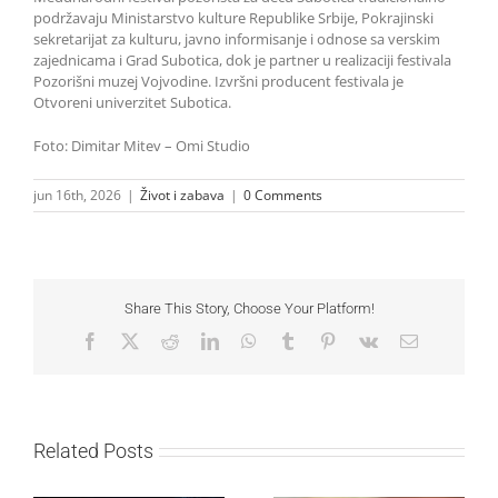
podržavaju Ministarstvo kulture Republike Srbije, Pokrajinski
sekretarijat za kulturu, javno informisanje i odnose sa verskim
zajednicama i Grad Subotica, dok je partner u realizaciji festivala
Pozorišni muzej Vojvodine. Izvršni producent festivala je
Otvoreni univerzitet Subotica.
Foto: Dimitar Mitev – Omi Studio
jun 16th, 2026
|
Život i zabava
|
0 Comments
Share This Story, Choose Your Platform!
Facebook
X
Reddit
LinkedIn
WhatsApp
Tumblr
Pinterest
Vk
Email
Related Posts