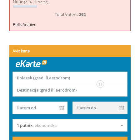
Nope
(21%, 60 Votes)
Total Voters:
292
Polls Archive
Avio karte
Polazak (grad ili aerodrom)
Destinacija (grad ili aerodrom)
Datum od
Datum do
1 putnik
,
ekonomska