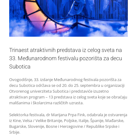
Trinaest atraktivnih predstava iz celog sveta na
33. Međunarodnom festivalu pozorišta za decu
Subotica
Ovogodišnje, 33. izdanje Međunarodnog festivala pozorišta za
decu Subotica održava se od 20. do 25. septembra u organizaciji
Otvorenog univerziteta Subotica i predstaviće izuzetno
atraktivan program – 13 predstava iz celog sveta koje se obraćaju
mališanima i školarcima različitih uzrasta.
Selektorka festivala, dr Marijana Prpa Fink, odabrala je ostvarenja
iz Kine, Velsa / Velike Britanije, Poljske, Italije, Španije, Mađarske,
Bugarske, Slovenije, Bosne i Hercegovine / Republike Srpske i
Srbije.