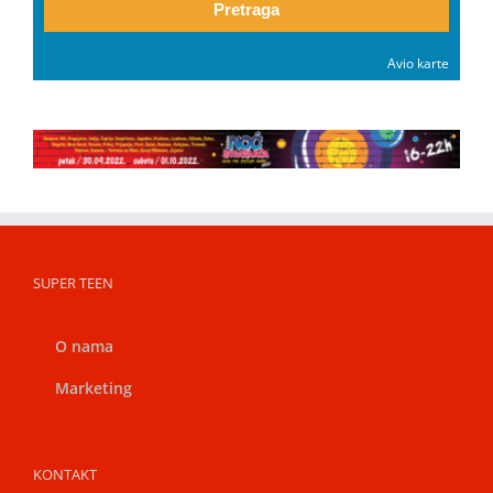
Pretraga
Avio karte
SUPER TEEN
O nama
Marketing
KONTAKT