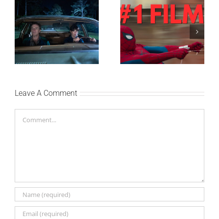
SF NIGHT: POSLEDNJI
Najuspešnije otvaranje
DANI ULICE
studijskog filma u Srbiji:
HRASTOVA u Concept
Spajdermen: Novi dan
Cinema i CineStar
oborio rekord već prvog
bioskopima 12. avgusta
vikenda
Leave A Comment
Comment