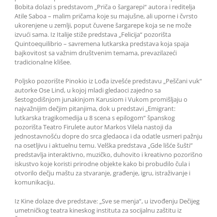
Bobita dolazi s predstavom „Priča o šargarepi“ autora i reditelja
Atile Saboa – malim pričama koje su majušne, ali uporne i čvrsto
ukorenjene u zemlji, poput čuvene šargarepe koja se ne može
izvući sama. Iz Italije stiže predstava „Felicija“ pozorišta
Quintoequilibrio – savremena lutkarska predstava koja spaja
bajkovitost sa važnim društvenim temama, prevazilazeći
tradicionalne klišee.
Poljsko pozorište Pinokio iz Lođa izvešće predstavu „Peščani vuk“
autorke Ose Lind, u kojoj mladi gledaoci zajedno sa
šestogodišnjom junakinjom Karusiom i Vukom promišljaju o
najvažnijim dečjim pitanjima, dok u predstavi „Emigrant:
lutkarska tragikomedija u 8 scena s epilogom“ španskog
pozorišta Teatro Firulete autor Markos Vilela nastoji da
jednostavnošću dopre do srca gledaoca i da odatle usmeri pažnju
na osetljivu i aktuelnu temu. Velška predstava „Gde lišće šušti”
predstavlja interaktivno, muzičko, duhovito i kreativno pozorišno
iskustvo koje koristi prirodne objekte kako bi probudilo čula i
otvorilo dečju maštu za stvaranje, građenje, igru, istraživanje i
komunikaciju.
Iz Kine dolaze dve predstave: „Sve se menja“, u izvođenju Dečijeg
umetničkog teatra kineskog instituta za socijalnu zaštitu iz