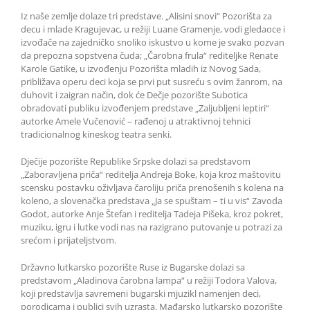
Iz naše zemlje dolaze tri predstave. „Alisini snovi“ Pozorišta za
decu i mlade Kragujevac, u režiji Luane Gramenje, vodi gledaoce i
izvođače na zajedničko snoliko iskustvo u kome je svako pozvan
da prepozna sopstvena čuda; „Čarobna frula“ rediteljke Renate
Karole Gatike, u izvođenju Pozorišta mladih iz Novog Sada,
približava operu deci koja se prvi put susreću s ovim žanrom, na
duhovit i zaigran način, dok će Dečje pozorište Subotica
obradovati publiku izvođenjem predstave „Zaljubljeni leptiri“
autorke Amele Vučenović – rađenoj u atraktivnoj tehnici
tradicionalnog kineskog teatra senki.
Dječije pozorište Republike Srpske dolazi sa predstavom
„Zaboravljena priča“ reditelja Andreja Boke, koja kroz maštovitu
scensku postavku oživljava čaroliju priča prenošenih s kolena na
koleno, a slovenačka predstava „Ja se spuštam – ti u vis“ Zavoda
Godot, autorke Anje Štefan i reditelja Tadeja Pišeka, kroz pokret,
muziku, igru i lutke vodi nas na razigrano putovanje u potrazi za
srećom i prijateljstvom.
Državno lutkarsko pozorište Ruse iz Bugarske dolazi sa
predstavom „Aladinova čarobna lampa“ u režiji Todora Valova,
koji predstavlja savremeni bugarski mjuzikl namenjen deci,
porodicama i publici svih uzrasta. Mađarsko lutkarsko pozorište