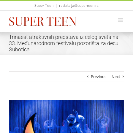
Skip
Super Teen
|
redakcija@superteen.rs
to
content
Trinaest atraktivnih predstava iz celog sveta na
33. Međunarodnom festivalu pozorišta za decu
Subotica
Previous
Next
View
Larger
Image