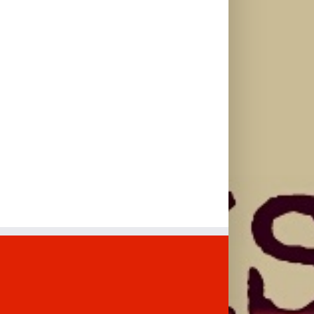
Andreom
Bokan