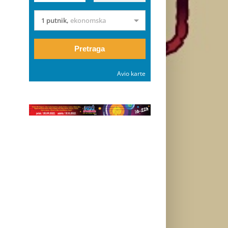
1 putnik
,
ekonomska
Pretraga
Avio karte