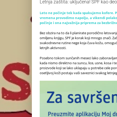
Letnja zaštita: uključena! SPF kao d
Leto ne počinje tek kada spakujemo kofere. P
vremena provodimo napolju, a vikendi polako 
počinje i ona najvažnija priprema za bezbrižne 
Bez obzira na to da li planirate porodično letovanj
omiljenu knjigu, SPF je korak koji mnogo znači. Za
svakodnevne rutine nege koja čuva kožu, omogućav
letnjih aktivnosti.
Posebno tokom sunčanih meseci lako zaboravljamo
kada nismo direktno na suncu, lice, usne, kosa i t
proizvode koji se lako uklapaju u potrebe cele por
osetljivoj koži postaju vaši saveznici svakog letnje