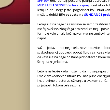
SPF 50+
,
dok roditelji posebno pažnju posvećuju ne
MED ULTRA SENSITIV mleka u spreju
č
est izbor t
letnju rutinu nege jeste i pogodnost koju nudi k
možete dobiti
15% popusta na
SUNDANCE proi
Letnja rutina nege ne završava se samo zaštitom t
osećaj svežine, zbog čega proizvodi za negu posle
formule koje prijaju koži nakon vreline sunčevih
napolju.
Važno je da, pored nege tela, ne zaboravite ni lice 
svakodnevnoj upotrebi, poput fluida za lice sa v
da vaša rutina nege postane jednostavan korak koji
šetnji sa najmlađima.
Leto je najlepše kada možemo da mu se prepusti
i male svakodnevne rituale koji nas pune energijom
i napravimo prostor za uživanje u svakom sunčano
prijatnosti tokom cele sezone.