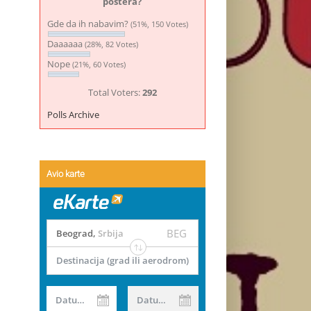
postera?
Gde da ih nabavim?
(51%, 150 Votes)
Daaaaaa
(28%, 82 Votes)
Nope
(21%, 60 Votes)
Total Voters:
292
Polls Archive
Avio karte
BEG
Beograd
,
Srbija
Destinacija (grad ili aerodrom)
Datum od
Datum do