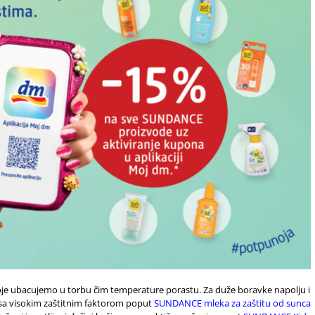
 koje ubacujemo u torbu čim temperature porastu. Za duže boravke napolju i
 sa visokim zaštitnim faktorom poput
SUNDANCE mleka za zaštitu od sunca