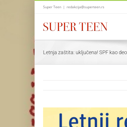
Skip
Super Teen
|
redakcija@superteen.rs
to
content
Letnja zaštita: uključena! SPF kao d
View
Larger
Image