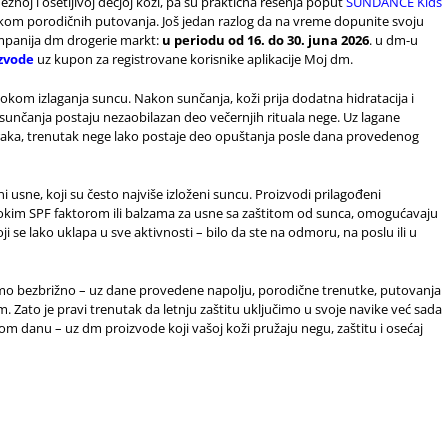
žnoj i osetljivoj dečjoj koži, pa su praktična rešenja poput
SUNDANCE Kids
okom porodičnih putovanja. Još jedan razlog da na vreme dopunite svoju
ompanija dm drogerie markt:
u periodu od 16. do 30. juna 2026
. u dm-u
zvode
uz kupon za registrovane korisnike aplikacije Moj dm.
okom izlaganja suncu. Nakon sunčanja, koži prija dodatna hidratacija i
 sunčanja postaju nezaobilazan deo večernjih rituala nege. Uz lagane
 zraka, trenutak nege lako postaje deo opuštanja posle dana provedenog
ni usne, koji su često najviše izloženi suncu. Proizvodi prilagođeni
isokim SPF faktorom ili balzama za usne sa zaštitom od sunca, omogućavaju
 se lako uklapa u sve aktivnosti – bilo da ste na odmoru, na poslu ili u
mo bezbrižno – uz dane provedene napolju, porodične trenutke, putovanja
. Zato je pravi trenutak da letnju zaštitu uključimo u svoje navike već sada
m danu – uz dm proizvode koji vašoj koži pružaju negu, zaštitu i osećaj