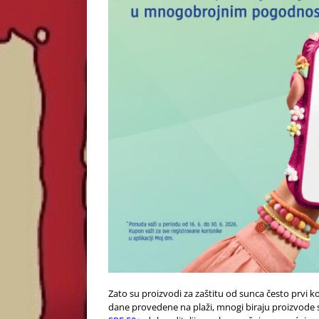
Zato su proizvodi za zaštitu od sunca često prvi
dane provedene na plaži, mnogi biraju proizvode