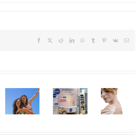
Facebook
X
Reddit
LinkedIn
WhatsApp
Tumblr
Pinterest
Vk
Ema
U Lilly
Leto menja
drogerijama
Koža kao na
naše navike –
do 31. jula
odmoru –
vreme je da
proizvodi za
lepa, meka i
promenite i
negu tela
blistava
beauty rutinu
sniženi do 30
odsto