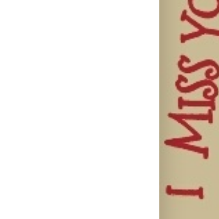
il
Lilly Drogerie
proslavile 10.
Lilly Drogerie i
online
L’Oréal Paris
rođendan,
Elseve na
Leto menja
uručile
Festivalu
naše navike –
automobil
nege kose
vreme je da
Citroën C3 i
predstavili
promenite i
najavile
Collagen Lifter
beauty rutinu
saradnju sa
liniju i popuste
šampionkom
do 30 odsto