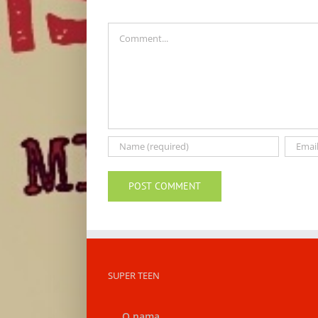
Andreom
Bokan
Comment
SUPER TEEN
O nama