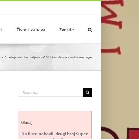
ti
Život i zabava
Zvezde
da
Letnja zaštita: uključena! SPF kao deo svakodnevne nege
Search
for:
Glasaj
Da li ste nabavili drugi broj Super