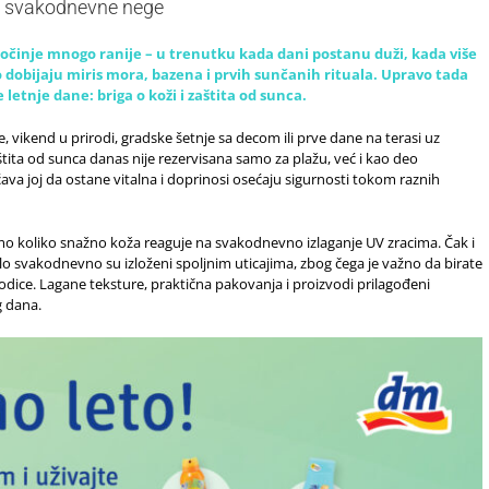
eo svakodnevne nege
očinje mnogo ranije – u trenutku kada dani postanu duži, kada više
dobijaju miris mora, bazena i prvih sunčanih rituala. Upravo tada
letnje dane: briga o koži i zaštita od sunca.
e, vikend u prirodi, gradske šetnje sa decom ili prve dane na terasi uz
štita od sunca danas nije rezervisana samo za plažu, već i kao deo
a joj da ostane vitalna i doprinosi osećaju sigurnosti tokom raznih
 koliko snažno koža reaguje na svakodnevno izlaganje UV zracima. Čak i
elo svakodnevno su izloženi spoljnim uticajima, zbog čega je važno da birate
odice. Lagane teksture, praktična pakovanja i proizvodi prilagođeni
g dana.