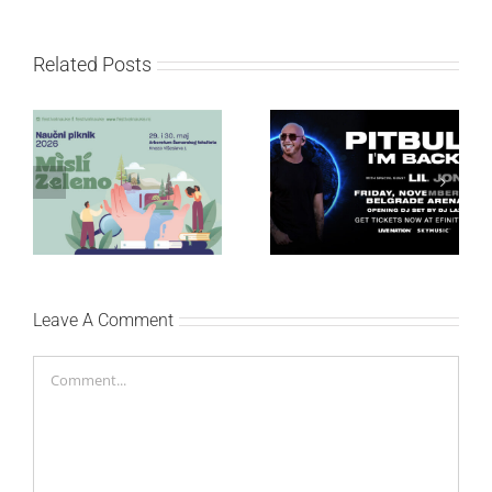
Related Posts
POČELA PRODAJA
ULAZNICA ZA
Četvrti Naučni piknik 29.
NAJTRAŽENIJI
i 30. maja u
KONCERT 2026.
Arboretumu
GODINE – Pitbull u
Šumarskog fakulteta
Beogradskoj areni 13.
novembra
Leave A Comment
Comment