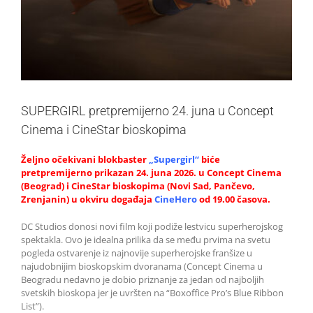
SUPERGIRL pretpremijerno 24. juna u Concept
Cinema i CineStar bioskopima
Željno očekivani blokbaster
„
Supergirl
“
biće
pretpremijerno prikazan 24. juna 2026. u Concept Cinema
(Beograd) i CineStar bioskopima (Novi Sad, Pančevo,
Zrenjanin) u okviru događaja
CineHero
od 19.00 časova.
DC Studios donosi novi film koji podiže lestvicu superherojskog
spektakla. Ovo je idealna prilika da se među prvima na svetu
pogleda ostvarenje iz najnovije superherojske franšize u
najudobnijim bioskopskim dvoranama (Concept Cinema u
Beogradu nedavno je dobio priznanje za jedan od najboljih
svetskih bioskopa jer je uvršten na “Boxoffice Pro’s Blue Ribbon
List”).