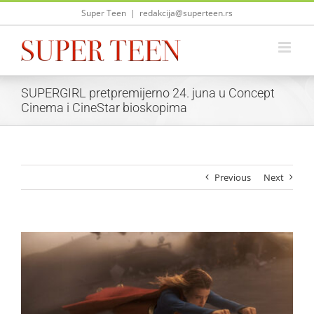
Skip
Super Teen
|
redakcija@superteen.rs
to
content
SUPERGIRL pretpremijerno 24. juna u Concept
Cinema i CineStar bioskopima
Previous
Next
View
Larger
Image