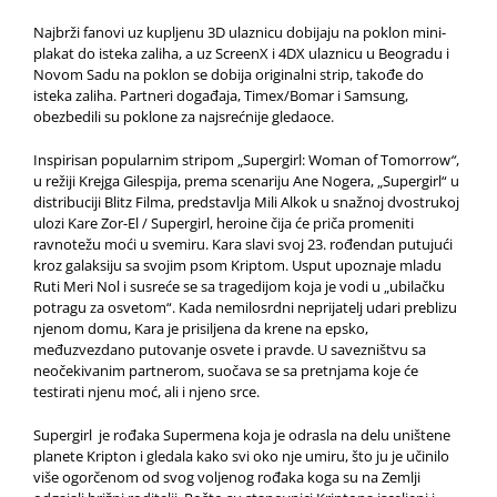
Najbrži fanovi uz kupljenu 3D ulaznicu dobijaju na poklon mini-
plakat do isteka zaliha, a uz ScreenX i 4DX ulaznicu u Beogradu i
Novom Sadu na poklon se dobija originalni strip, takođe do
isteka zaliha. Partneri događaja, Timex/Bomar i Samsung,
obezbedili su poklone za najsrećnije gledaoce.
Inspirisan popularnim stripom „Supergirl: Woman of Tomorrow
“
,
u režiji Krejga Gilespija, prema scenariju Ane Nogera, „Supergirl“ u
distribuciji Blitz Filma, predstavlja Mili Alkok u snažnoj dvostrukoj
ulozi Kare Zor-El / Supergirl, heroine čija će priča promeniti
ravnotežu moći u svemiru. Kara slavi svoj 23. rođendan putujući
kroz galaksiju sa svojim psom Kriptom. Usput upoznaje mladu
Ruti Meri Nol i susreće se sa tragedijom koja je vodi u „ubilačku
potragu za osvetom“. Kada nemilosrdni neprijatelj udari preblizu
njenom domu, Kara je prisiljena da krene na epsko,
međuzvezdano putovanje osvete i pravde. U savezništvu sa
neočekivanim partnerom, suočava se sa pretnjama koje će
testirati njenu moć, ali i njeno srce.
Supergirl je rođaka Supermena koja je odrasla na delu uništene
planete Kripton i gledala kako svi oko nje umiru, što ju je učinilo
više ogorčenom od svog voljenog rođaka koga su na Zemlji