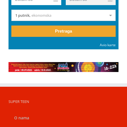
1 putnik
,
ekonomska
Pretraga
Avio karte
SUPER TEEN
O nama