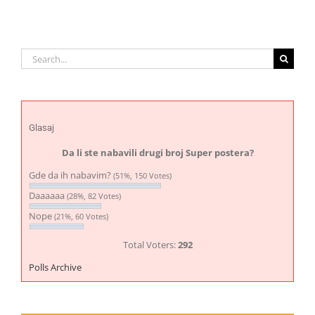
Search
for:
Glasaj
Da li ste nabavili drugi broj Super postera?
Gde da ih nabavim?
(51%, 150 Votes)
Daaaaaa
(28%, 82 Votes)
Nope
(21%, 60 Votes)
Total Voters:
292
Polls Archive