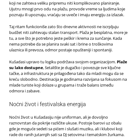
koji ne zahteva veliku pripremu niti komplikovano planiranje.
Ujutru mnogi prvo odu na plažu, provode vreme sa ljudima koje
poznaju ili upoznaju, vraćaju se uveče i imaju energiju za izlazak.
Taj ritam funkcioniše zato što dnevne aktivnosti ne iscrpljuju
budžet niti zahtevaju stalan transport. Plaža je besplatna, more je
tu, a sve što je potrebno jeste peškir i krema za sunčanje. Kada
nema potrebe da se planira svaki sat i brine o troškovima
ulaznica ili prevoza, odmor postaje opušteniji i spontaniji.
Kušadasi upravo tu logiku podržava svojom organizacijom.
Plaže
su lako dostupne
, šetalište je dugačko i povezuje sve ključne
tačke, a infrastruktura je prilagođena tako da mladi mogu da se
kreću slobodno. Destinacija je godinama razvijana sa fokusom na
mlade turiste koji dolaze u grupama i traže balans između
odmora i zabave.
Noćni život i festivalska energija
Noćni život u Kušadasiju nije uniforman, ali je dovoljno
raznovrstan da pokrije različite ukuse. Postoje barovi uz obalu
gde je moguće sedeti sa pićem i slušati muziku, ali i klubovi koji
rade do ranih jutarnjih sati sa DJ setovima i tematskim žurkama.