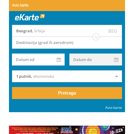
Avio karte
BEG
Beograd
,
Srbija
Destinacija (grad ili aerodrom)
Datum od
Datum do
1 putnik
,
ekonomska
Pretraga
Avio karte