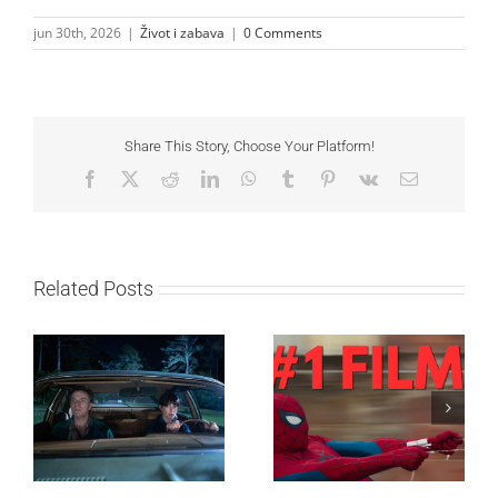
jun 30th, 2026
|
Život i zabava
|
0 Comments
Share This Story, Choose Your Platform!
Facebook
X
Reddit
LinkedIn
WhatsApp
Tumblr
Pinterest
Vk
Email
Related Posts
SF NIGHT: POSLEDNJI
Najuspešnije otvaranje
DANI ULICE
studijskog filma u Srbiji:
HRASTOVA u Concept
Spajdermen: Novi dan
Cinema i CineStar
oborio rekord već prvog
bioskopima 12. avgusta
vikenda