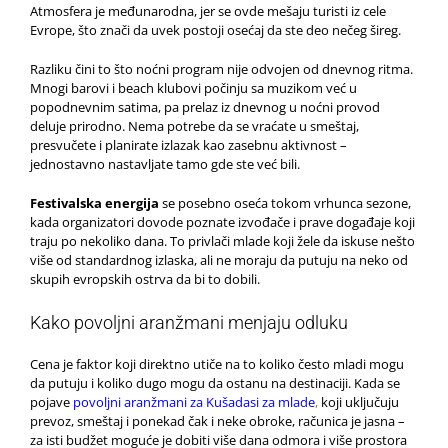
Atmosfera je međunarodna, jer se ovde mešaju turisti iz cele
Evrope, što znači da uvek postoji osećaj da ste deo nečeg šireg.
Razliku čini to što noćni program nije odvojen od dnevnog ritma.
Mnogi barovi i beach klubovi počinju sa muzikom već u
popodnevnim satima, pa prelaz iz dnevnog u noćni provod
deluje prirodno. Nema potrebe da se vraćate u smeštaj,
presvučete i planirate izlazak kao zasebnu aktivnost –
jednostavno nastavljate tamo gde ste već bili.
Festivalska energija
se posebno oseća tokom vrhunca sezone,
kada organizatori dovode poznate izvođače i prave događaje koji
traju po nekoliko dana. To privlači mlade koji žele da iskuse nešto
više od standardnog izlaska, ali ne moraju da putuju na neko od
skupih evropskih ostrva da bi to dobili.
Kako povoljni aranžmani menjaju odluku
Cena je faktor koji direktno utiče na to koliko često mladi mogu
da putuju i koliko dugo mogu da ostanu na destinaciji. Kada se
pojave
povoljni aranžmani za Kušadasi za mlade
,
koji uključuju
prevoz, smeštaj i ponekad čak i neke obroke, računica je jasna –
za isti budžet moguće je dobiti više dana odmora i više prostora