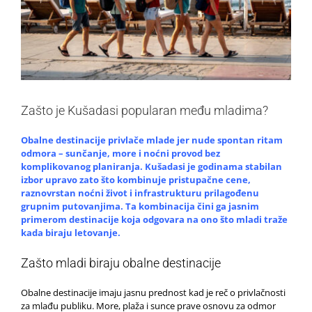
Zašto je Kušadasi popularan među mladima?
Obalne destinacije privlače mlade jer nude spontan ritam
odmora – sunčanje, more i noćni provod bez
komplikovanog planiranja. Kušadasi je godinama stabilan
izbor upravo zato što kombinuje pristupačne cene,
raznovrstan noćni život i infrastrukturu prilagođenu
grupnim putovanjima. Ta kombinacija čini ga jasnim
primerom destinacije koja odgovara na ono što mladi traže
kada biraju letovanje.
Zašto mladi biraju obalne destinacije
Obalne destinacije imaju jasnu prednost kad je reč o privlačnosti
za mlađu publiku. More, plaža i sunce prave osnovu za odmor