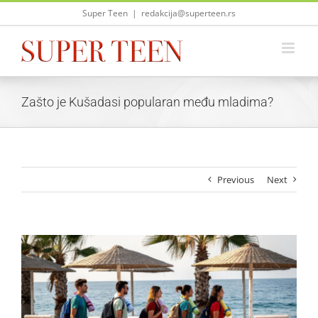
Skip
Super Teen
|
redakcija@superteen.rs
to
content
Zašto je Kušadasi popularan među mladima?
Previous
Next
View
Larger
Image