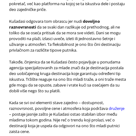
pokretač, već kao platforma na kojoj se ta iskustva dele i postaju
deo zajedničke priče.
Kušadasi odgovara tom obrascu jer nudi
dovoljno
raznovrsnosti
da se svaki dan razlikuje od prethodnog, ali ne
toliko da se oseća pritisak da se mora sve videti. Dani se mogu
provoditi na plaži, izlasci uveče, izleti ili jednostavno šetnje i
uživanje u atmosferi. Ta fleksibilnost je ono što čini destinaciju
privlačnom za različite tipove putnika.
Takođe, činjenica da se Kušadasi često pojavljuje u ponudama
agencija specijalizovanih za mlade znači da je destinacija postala
deo uobičajenog kruga destinacija koje garantuju određeni tip
iskustva. Tržište reaguje na ono što mladi traže, a oni traže mesta
gde mogu da se opuste, zabave i vrate kući sa osećajem da su
dobili više nego što su platili.
Kada se svi ovi elementi stave zajedno – dostupnost,
raznovrsnost, povoljne cene i atmosfera koja podržava
druženje
– postaje jasnije zašto je Kušadasi ostao stabilan izbor među
mladima tokom godina. Nije reč o trendu koji prolazi, već o
destinaciji koja je uspela da odgovori na ono što mladi putnici
zaista cene.