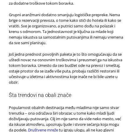
za dodatne troškove tokom boravka.
Grupni aranžmani dodatno smanjuju logističke prepreke. Nema
brige o rezervaciji prevoza, o tome kako stići do hotela ili kako se
vratiti. Sve je organizovano, a putnici samo dođu na polazak i
krenu s odmorom. Ta jednostavnost je ključna za mlade koji
nemaju iskustva sa samostalnim putovanjima ili nemaju vremena
da sve sami planiraju.
Još jedna prednost povoljnih paketa je to što omogućavaju da se
uštedi novac na osnovnim troškovima i preusmeri ga na iskustva
tokom boravka. Umesto da ceo budžet ode na prevoz i smeštaj,
ostaje prostor da se izađe više puta, probaju različiti restorani ili
učestvuje u izletima i aktivnostima koje inače ne bi bile uzete u
obzir.
Šta trendovi na obali znače
Popularnost obalnih destinacija među mladima nije samo stvar
trenutka – ona odražava širi obrazac u tome kako mladi ljudi
doživljavaju putovanja. Cilj im nije samo da vide neko mesto, već
da iskuse atmosferu, upoznaju ljude i stvore sećanja koja mogu
da podele.
Društvene mreže
tu igraju ulogu, ali ne kao glavni