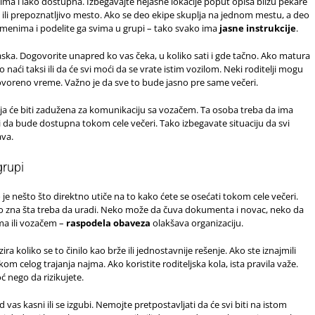
ima i lako dostupna. Izbegavajte nejasne lokacije poput opisa blizu pekare
 ili prepoznatljivo mesto. Ako se deo ekipe skuplja na jednom mestu, a deo
emenima i podelite ga svima u grupi – tako svako ima
jasne instrukcije
.
ska. Dogovorite unapred ko vas čeka, u koliko sati i gde tačno. Ako matura
naći taksi ili da će svi moći da se vrate istim vozilom. Neki roditelji mogu
voreno vreme. Važno je da sve to bude jasno pre same večeri.
oja će biti zadužena za komunikaciju sa vozačem. Ta osoba treba da ima
i da bude dostupna tokom cele večeri. Tako izbegavate situaciju da svi
ava.
grupi
 je nešto što direktno utiče na to kako ćete se osećati tokom cele večeri.
o zna šta treba da uradi. Neko može da čuva dokumenta i novac, neko da
ma ili vozačem –
raspodela obaveza
olakšava organizaciju.
ra koliko se to činilo kao brže ili jednostavnije rešenje. Ako ste iznajmili
m celog trajanja najma. Ako koristite roditeljska kola, ista pravila važe.
ć nego da rizikujete.
vas kasni ili se izgubi. Nemojte pretpostavljati da će svi biti na istom