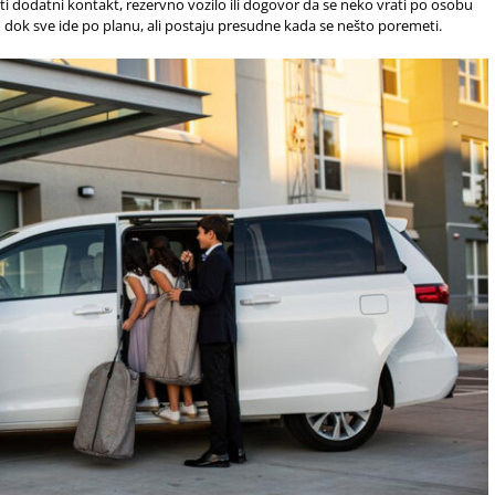
ti dodatni kontakt, rezervno vozilo ili dogovor da se neko vrati po osobu
o dok sve ide po planu, ali postaju presudne kada se nešto poremeti.