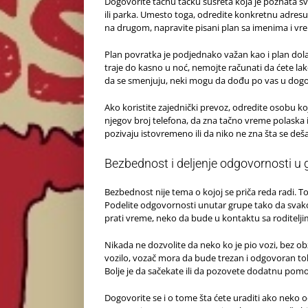
Dogovorite tačnu tačku susreta koja je poznata sv
ili parka. Umesto toga, odredite konkretnu adresu
na drugom, napravite pisani plan sa imenima i vr
Plan povratka je podjednako važan kao i plan dola
traje do kasno u noć, nemojte računati da ćete lako 
da se smenjuju, neki mogu da dođu po vas u dogo
Ako koristite zajednički prevoz, odredite osobu k
njegov broj telefona, da zna tačno vreme polaska 
pozivaju istovremeno ili da niko ne zna šta se deš
Bezbednost i deljenje odgovornosti u 
Bezbednost nije tema o kojoj se priča reda radi. To
Podelite odgovornosti unutar grupe tako da svak
prati vreme, neko da bude u kontaktu sa roditelji
Nikada ne dozvolite da neko ko je pio vozi, bez obzi
vozilo, vozač mora da bude trezan i odgovoran toko
Bolje je da sačekate ili da pozovete dodatnu pomo
Dogovorite se i o tome šta ćete uraditi ako neko od 