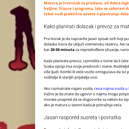
Matura je trenutak za proslavu, ali dobra logi
haljine, frizure i programa, lako se zaboravi d
tekst nudi praktične savete o planiranju dola
Kako planirati dolazak i prevoz za ma
Prvi korak je da napravite jasan spisak svih koji 
dolaska mora da uključi vremensku rezervu. Ne ra
bar
20-30 minuta
za nepredviđene situacije, naroč
Kada planirate prevoz, razmislite o tome da li ćete k
Svaka opcija ima svoje prednosti i mane. Roditeljsk
više ljudi. Kombi ili veće vozilo omogućava da svi p
roditelja ili starijih prijatelja vozi.
Ako razmatrate najam vozila,
cena najma vozila u
Važno je da znate da ugovor o najmu mogu potpi
morate unapred da se dogovorite sa nekim ko ispun
ako je matura u sezoni kada je potražnja veća.
Jasan raspored susreta i povratka