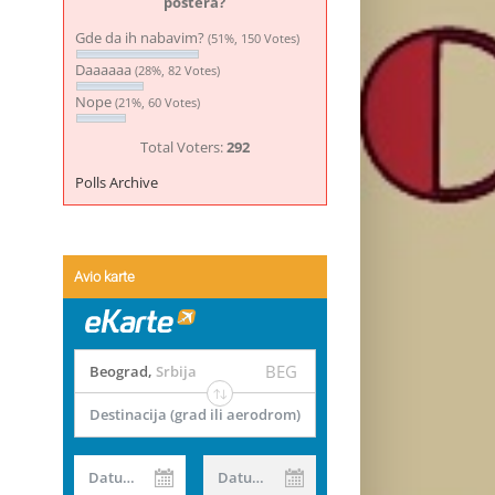
postera?
Gde da ih nabavim?
(51%, 150 Votes)
Daaaaaa
(28%, 82 Votes)
Nope
(21%, 60 Votes)
Total Voters:
292
Polls Archive
Avio karte
BEG
Beograd
,
Srbija
Destinacija (grad ili aerodrom)
Datum od
Datum do