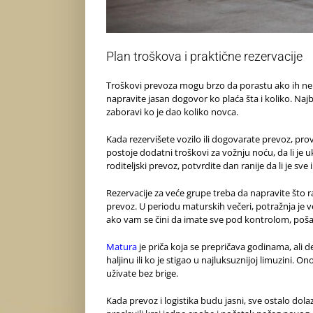
Plan troškova i praktične rezervacije
Troškovi prevoza mogu brzo da porastu ako ih ne pl
napravite jasan dogovor ko plaća šta i koliko. Najbo
zaboravi ko je dao koliko novca.
Kada rezervišete vozilo ili dogovarate prevoz, prov
postoje dodatni troškovi za vožnju noću, da li je u
roditeljski prevoz, potvrdite dan ranije da li je s
Rezervacije za veće grupe treba da napravite što ra
prevoz. U periodu maturskih večeri, potražnja je v
ako vam se čini da imate sve pod kontrolom, pošalj
Matura
je priča koja se prepričava godinama, ali d
haljinu ili ko je stigao u najluksuznijoj limuzini. O
uživate bez brige.
Kada prevoz i logistika budu jasni, sve ostalo dola