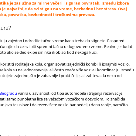
stika je zaslužna za mirne večeri i siguran povratak. Između izbora
a je najvažnije da svi stignu na vreme, bezbedno i bez stresa. Ovaj
ska, povratka, bezbednosti i troškovima prevoza.
turu?
putuju zajedno i odredite tačno vreme kada treba da stignete. Raspored
čunajte da će svi biti spremni tačno u dogovoreno vreme. Realno je dodati
ito ako se deo ekipe šminka ili oblači kod nekoga kući.
oristiti roditeljska kola, organizovati zajednički kombi ili iznajmiti vozilo.
a kola su najjednostavnija, ali često znače više vozila i koordinaciju između
utujete zajedno, što je zabavnije i praktičnije, ali zahteva da neko od
 Beogradu
varira u zavisnosti od tipa automobila i trajanja rezervacije.
sati samo punoletna lica sa važećom vozačkom dozvolom. To znači da
java te uslove i da rezervišete vozilo bar nedelju dana ranije, naročito