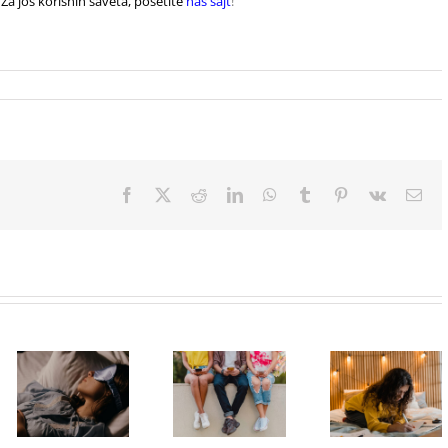
Za još korisnih saveta, posetite
naš sajt
!
Facebook
X
Reddit
LinkedIn
WhatsApp
Tumblr
Pinterest
Vk
Ema
TikTok room
Zašto su
inspiration:
pametni
šta stvarno
Zašto je
telefoni
vredi
važno da
postali deo
iskopirati, a