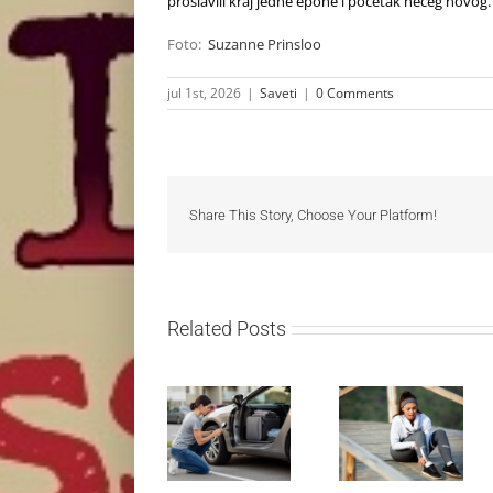
proslavili kraj jedne epohe i početak nečeg novog. 
Foto:
Suzanne Prinsloo
jul 1st, 2026
|
Saveti
|
0 Comments
Share This Story, Choose Your Platform!
Related Posts
Treniraj
Kako mladi
pametno:
vozači mogu
Kako da
pametno da
izbegneš
planiraju