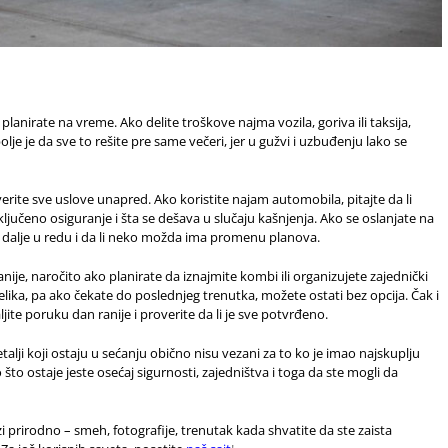
anirate na vreme. Ako delite troškove najma vozila, goriva ili taksija,
lje je da sve to rešite pre same večeri, jer u gužvi i uzbuđenju lako se
erite sve uslove unapred. Ako koristite najam automobila, pitajte da li
ključeno osiguranje i šta se dešava u slučaju kašnjenja. Ako se oslanjate na
ve i dalje u redu i da li neko možda ima promenu planova.
nije, naročito ako planirate da iznajmite kombi ili organizujete zajednički
elika, pa ako čekate do poslednjeg trenutka, možete ostati bez opcija. Čak i
ite poruku dan ranije i proverite da li je sve potvrđeno.
etalji koji ostaju u sećanju obično nisu vezani za to ko je imao najskuplju
no što ostaje jeste osećaj sigurnosti, zajedništva i toga da ste mogli da
zi prirodno – smeh, fotografije, trenutak kada shvatite da ste zaista