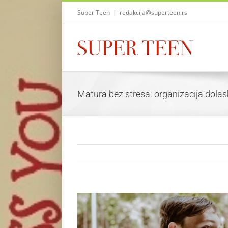
Skip
Super Teen
|
redakcija@superteen.rs
to
content
Matura bez stresa: organizacija dolas
View
Larger
Image