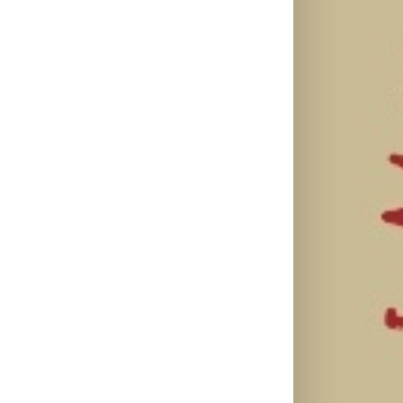
il
Treniraj
Kako mladi
pametno:
vozači mogu
Kako da
Zašto je
pametno da
izbegneš
važno da
planiraju