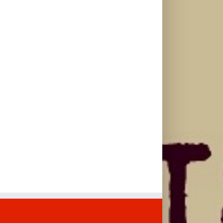
povrede i
spavaš 8 sati?
putovanje
ostaneš u top
automobilom?
formi