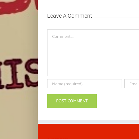
povrede i
putovanje
ostaneš u top
automobilom?
formi
Leave A Comment
Comment