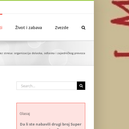
ti
Život i zabava
Zvezde
z stresa: organizacija dolaska, odlaska i zajedničkog prevoza
Search
for:
Glasaj
Da li ste nabavili drugi broj Super