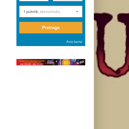
1 putnik
,
ekonomska
Pretraga
Avio karte