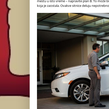
mestu u isto vreme – napravite plan B. To može bi
koja je zaostala. Ovakve sitnice deluju nepotrebn