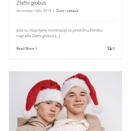
Zlatni globus
decembar 10th, 2019
|
Život i zabava
Juče su objavljene nominacije za prestižnu filmsku
nagradu Zlatni globus [...]
Read More
0
Marcus i Martinus nam otkrivaju svoju najveću želju za
2020!
Zvezde