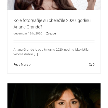
Koje fotografije su obeležile 2020. godinu
Ariane Grande?
decembar 19th, 2020
|
Zvezde
Ariana Grande je ovu tmurnu 2020. godinu iskoristila
veoma dobro [...]
Read More
0