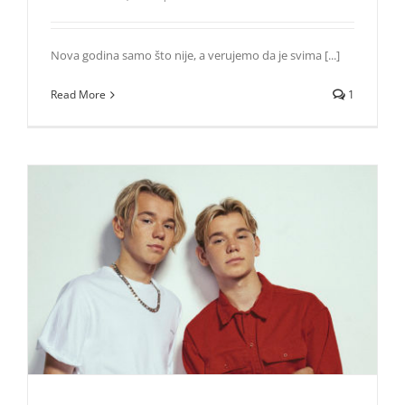
Nova godina samo što nije, a verujemo da je svima [...]
Read More
1
Marcus and Martinus for Superteen: We wouldn’t be here
without MMers!
Zvezde