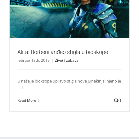
Alita: Borbeni anđeo stigla u bioskope
Život i zabava
Alita: Borbeni anđeo stigla u bioskope
februar 13th, 2019
|
Život i zabava
U naša je bioksope upravo stigla nova junakinja: njeno je
[...]
Read More
1