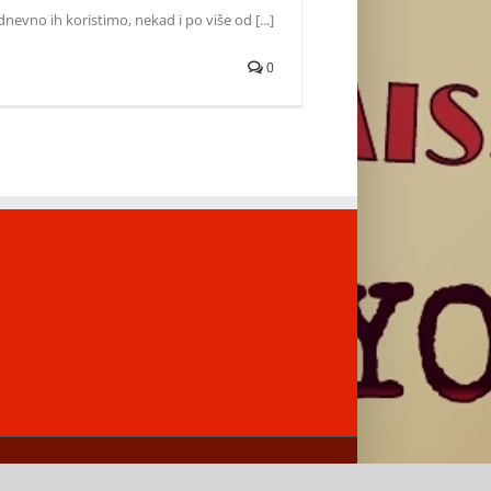
dnevno ih koristimo, nekad i po više od [...]
0