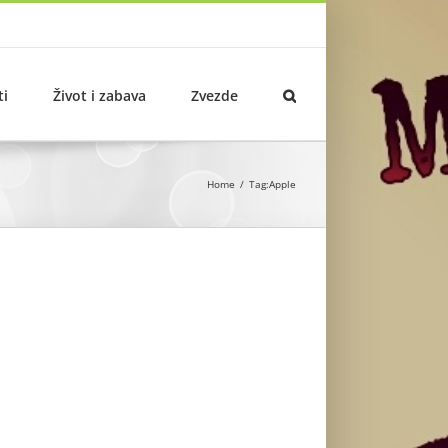
ti
Život i zabava
Zvezde
Home
Tag:
Apple