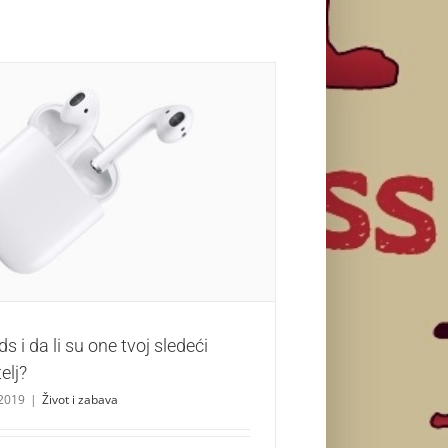
 da li su one tvoj sledeći najbolji prijatelj?
Život i zabava
s i da li su one tvoj sledeći
telj?
 2019
|
Život i zabava