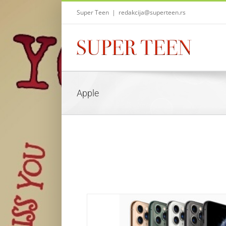
Skip
Super Teen
|
redakcija@superteen.rs
to
content
Apple