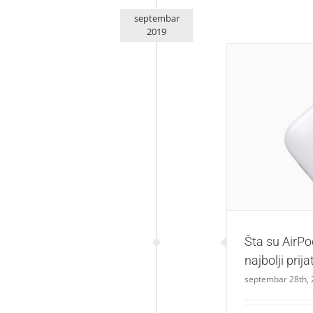
septembar
2019
Šta su AirPods i
Šta su AirPod
najbolji prija
septembar 28th,