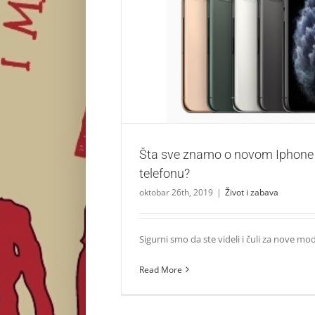
Šta sve znamo o novom Iphone 11 Pro 
Život i zabava
Šta sve znamo o novom Iphone
telefonu?
oktobar 26th, 2019
|
Život i zabava
Sigurni smo da ste videli i čuli za nove mode
Read More