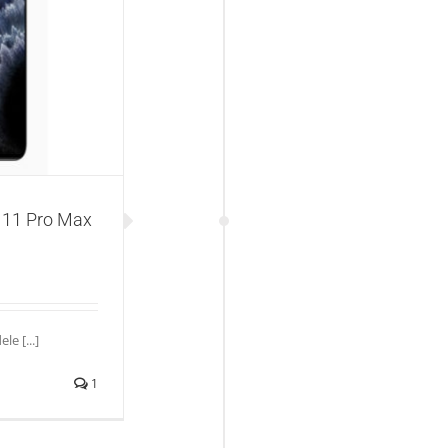
Max telefonu?
 11 Pro Max
le [...]
1