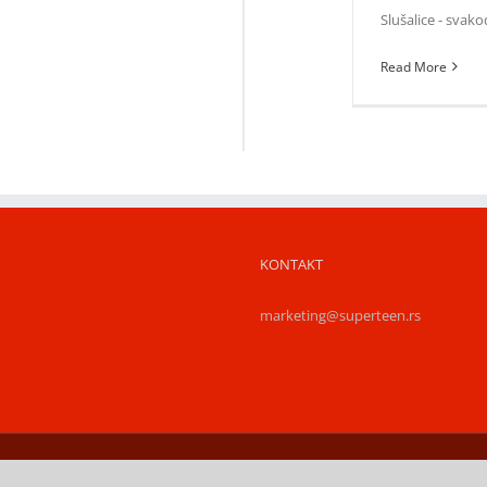
Slušalice - svako
Read More
KONTAKT
marketing@superteen.rs