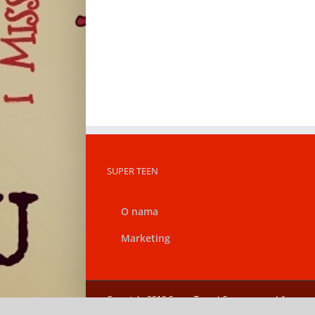
SUPER TEEN
O nama
Marketing
Copyright 2019 Super Teen | Sva prava zadržana