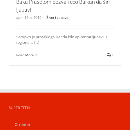
Baka Prasetom pozvali ceo Balkan da širi
ljubav!
april 16th, 2019
|
Život i zabava
Sarajevo je proteklog vikenda bilo epicentar ljubavi u
regionu, a [...]
Read More
1
SUPER TEEN
O nama