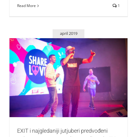
Read More
1
april 2019
EXIT i najgledaniji jutjuberi predvođeni Baka Prasetom
pozvali ceo Balkan da širi ljubav!
Život i zabava
EXIT i najgledaniji jutjuberi predvođeni