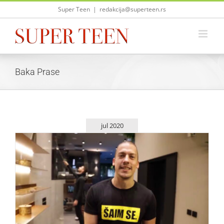
Skip
Super Teen
|
redakcija@superteen.rs
to
content
Baka Prase
jul 2020
Baka Prase: Odlazim sa YouTube scene!
Zvezde