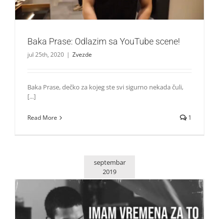
Baka Prase: Odlazim sa YouTube scene!
jul 25th, 2020
|
Zvezde
Baka Prase, dečko za kojeg ste svi sigurno nekada čuli,
[...]
Read More
1
septembar
2019