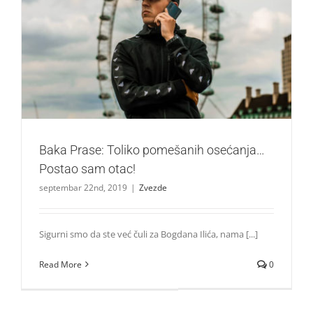
Baka Prase: Toliko pomešanih osećanja…Postao sam
otac!
Zvezde
Baka Prase: Toliko pomešanih osećanja…
Postao sam otac!
septembar 22nd, 2019
|
Zvezde
Sigurni smo da ste već čuli za Bogdana Ilića, nama [...]
Read More
0