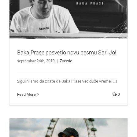
Baka Prase posvetio novu pesmu Sari Jo!
Zvezde
Baka Prase posvetio novu pesmu Sari Jo!
septembar 24th, 2019
|
Zvezde
Sigurni smo da znate da Baka Prase već duže vreme [...]
Read More
0