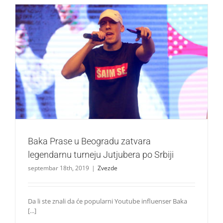
Baka Prase u Beogradu zatvara legendarnu turneju
Jutjubera po Srbiji
Zvezde
Baka Prase u Beogradu zatvara
legendarnu turneju Jutjubera po Srbiji
septembar 18th, 2019
|
Zvezde
Da li ste znali da će popularni Youtube influenser Baka
[...]