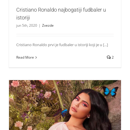
Cristiano Ronaldo najbogatiji fudbaler u
istoriji
jun 5th, 2020
|
Zvezde
Cristiano Ronaldo prvi je fudbaler u istoriji koji je u [...]
Read More
2
Forbes: Kylie Jenner prva na listi 100 najplaćenijih slavnih
osoba na svetu
Zvezde