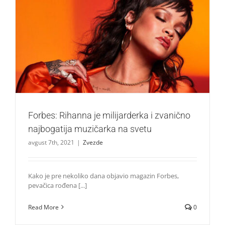
Forbes: Rihanna je milijarderka i zvanično najbogatija
muzičarka na svetu
Zvezde
Forbes: Rihanna je milijarderka i zvanično
najbogatija muzičarka na svetu
avgust 7th, 2021
|
Zvezde
Kako je pre nekoliko dana objavio magazin Forbes,
pevačica rođena [...]
Read More
0