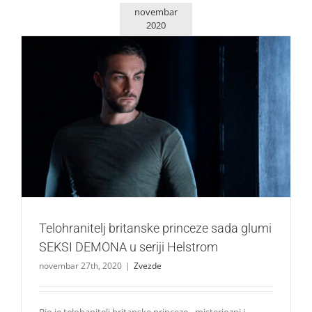
novembar
2020
Telohranitelj britanske princeze sada glumi SEKSI
DEMONA u seriji Helstrom
Zvezde
Telohranitelj britanske princeze sada glumi
SEKSI DEMONA u seriji Helstrom
novembar 27th, 2020
|
Zvezde
Bio je telohanitelj britanske princeze - misteriozni i