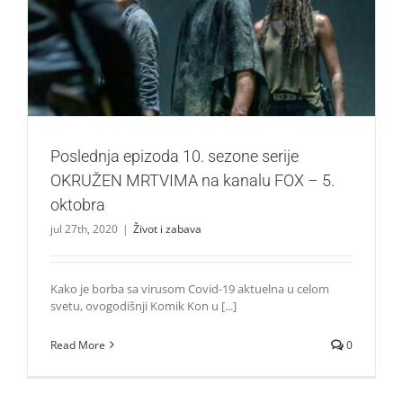
Poslednja epizoda 10. sezone serije OKRUŽEN MRTVIMA
na kanalu FOX – 5. oktobra
Život i zabava
Poslednja epizoda 10. sezone serije
OKRUŽEN MRTVIMA na kanalu FOX – 5.
oktobra
jul 27th, 2020
|
Život i zabava
Kako je borba sa virusom Covid-19 aktuelna u celom
svetu, ovogodišnji Komik Kon u [...]
Read More
0