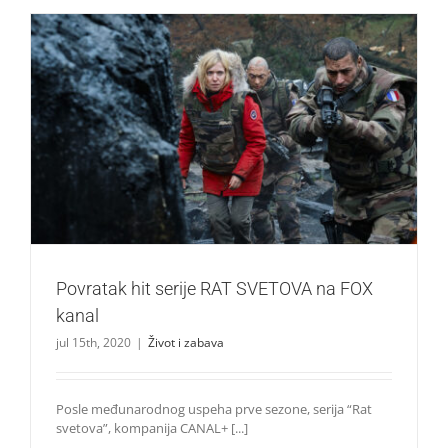
Povratak hit serije RAT SVETOVA na FOX kanal
Život i zabava
Povratak hit serije RAT SVETOVA na FOX
kanal
jul 15th, 2020
|
Život i zabava
Posle međunarodnog uspeha prve sezone, serija “Rat
svetova”, kompanija CANAL+ [...]