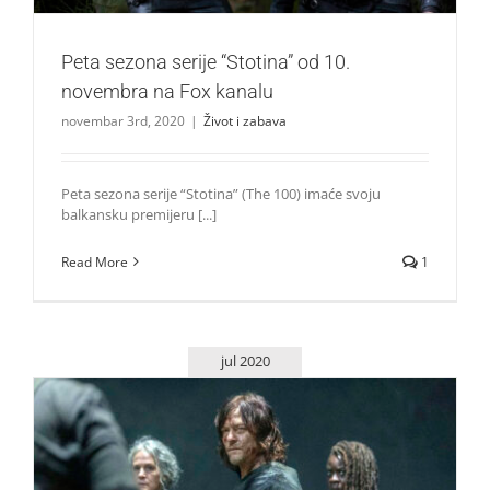
Peta sezona serije “Stotina” od 10.
novembra na Fox kanalu
novembar 3rd, 2020
|
Život i zabava
Peta sezona serije “Stotina” (The 100) imaće svoju
balkansku premijeru [...]
Read More
1
jul 2020