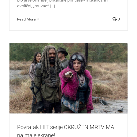
dvolični, „muvao“ [...]
Read More
0
Povratak HIT serije OKRUŽEN MRTVIMA na male ekrane!
Život i zabava
Povratak HIT serije OKRUŽEN MRTVIMA
na male ekrane!