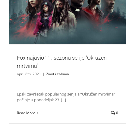
Fox najavio 11. sezonu serije “Okružen mrtvima”
Život i zabava
Fox najavio 11. sezonu serije “Okružen
mrtvima”
april 8th, 2021
|
Život i zabava
Epski završetak popularnog serijala “Okružen mrtvima”
počinje u ponedeljak 23. [...]
Read More
0