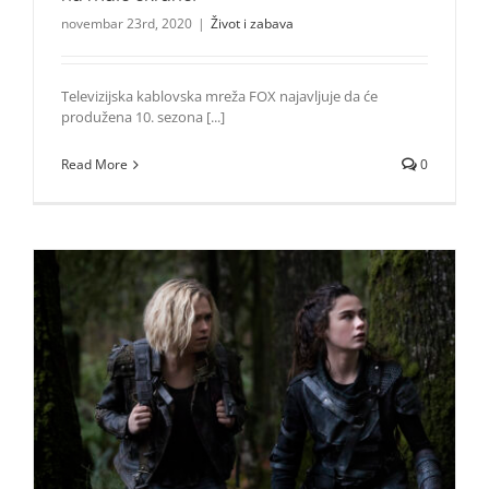
novembar 23rd, 2020
|
Život i zabava
Televizijska kablovska mreža FOX najavljuje da će
produžena 10. sezona [...]
Read More
0
Peta sezona serije “Stotina” od 10. novembra na Fox
kanalu
Život i zabava