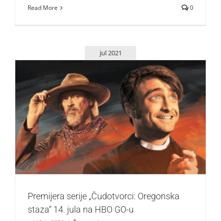
Read More
0
jul 2021
Premijera serije „Čudotvorci: Oregonska staza“ 14. jula na
HBO GO-u
Život i zabava
Premijera serije „Čudotvorci: Oregonska
staza“ 14. jula na HBO GO-u