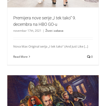
Premijera nove serije „I tek tako“ 9.
decembra na HBO GO-u
novembar 17th, 2021
|
Život i zabava
Nova Max Original serija „I tek tako“ (And Just Like [...]
Read More
0
Premijera nove serije „Straža“ 19. novembra na HBO GO-u