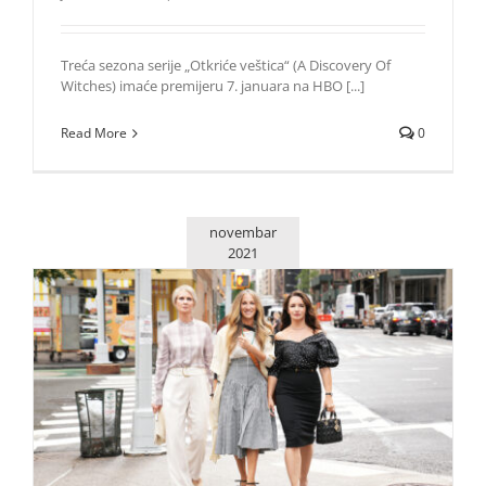
Treća sezona serije „Otkriće veštica“ (A Discovery Of
Witches) imaće premijeru 7. januara na HBO [...]
Read More
0
novembar
2021
Premijera nove serije „I tek tako“ 9. decembra na HBO GO-
u
Život i zabava