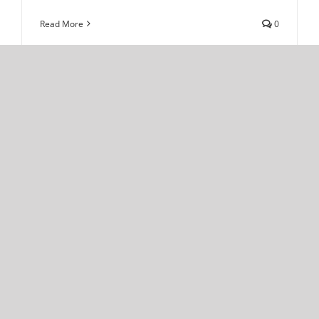
Read More
0
Top 5 gostovanja poznatih ličnosti u seriji „Prijatelji“
Zvezde
Top 5 gostovanja poznatih ličnosti u seriji
„Prijatelji“
april 14th, 2021
|
Zvezde