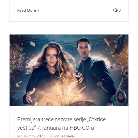
Read More
0
Premijera treće sezone serije „Otkriće veštica“ 7. januara
na HBO GO-u
Život i zabava
Premijera treće sezone serije „Otkriće
veštica“ 7. januara na HBO GO-u
januar 5th, 2022
|
Život i zabava