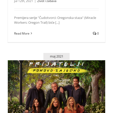
jul 12th, 2021
|
Život i zabava
Premijera serije "Čudotvorci: Oregonska staza" (Miracle
Workers: Oregon Trail) biće [...]
Read More
0
maj 2021
Premijera specijala „Prijatelji: Ponovo zajedno“ 27. maja
ekskluzivno na HBO GO-u
Život i zabava