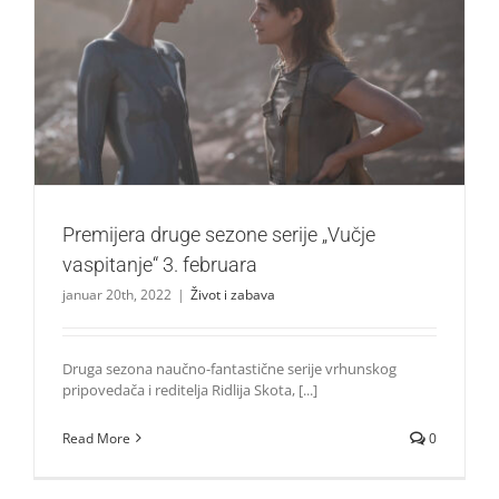
Premijera druge sezone serije „Vučje vaspitanje“ 3.
februara
Život i zabava
Premijera druge sezone serije „Vučje
vaspitanje“ 3. februara
januar 20th, 2022
|
Život i zabava
Druga sezona naučno-fantastične serije vrhunskog
pripovedača i reditelja Ridlija Skota, [...]
Read More
0