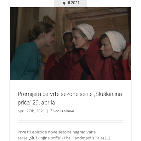
april 2021
Premijera četvrte sezone serije „Sluškinjina priča“ 29.
aprila
Život i zabava
Premijera četvrte sezone serije „Sluškinjina
priča“ 29. aprila
april 27th, 2021
|
Život i zabava
Prve tri epizode nove sezone nagrađivane
serije „Sluškinjina priča“ (The Handmaid's Tale) [...]