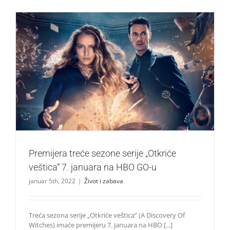
Premijera treće sezone serije „Otkriće veštica“ 7. januara
na HBO GO-u
Život i zabava
Premijera treće sezone serije „Otkriće
veštica“ 7. januara na HBO GO-u
januar 5th, 2022
|
Život i zabava
Treća sezona serije „Otkriće veštica“ (A Discovery Of
Witches) imaće premijeru 7. januara na HBO [...]