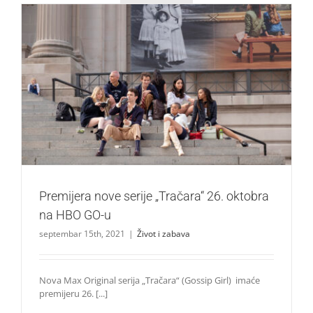
Premijera nove serije „Tračara“ 26. oktobra na HBO GO-u
Život i zabava
Premijera nove serije „Tračara“ 26. oktobra
na HBO GO-u
septembar 15th, 2021
|
Život i zabava
Nova Max Original serija „Tračara“ (Gossip Girl) imaće
premijeru 26. [...]