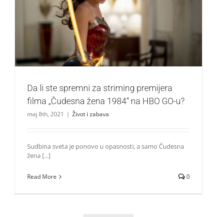
Da li ste spremni za striming premijera filma „Čudesna
žena 1984“ na HBO GO-u?
Život i zabava
Da li ste spremni za striming premijera
filma „Čudesna žena 1984“ na HBO GO-u?
maj 8th, 2021
|
Život i zabava
Sudbina sveta je ponovo u opasnosti, a samo Čudesna
žena [...]
Read More
0