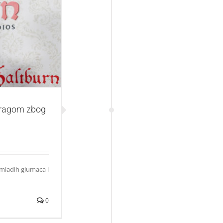
zbog napada na
stragom zbog
 mladih glumaca i
0