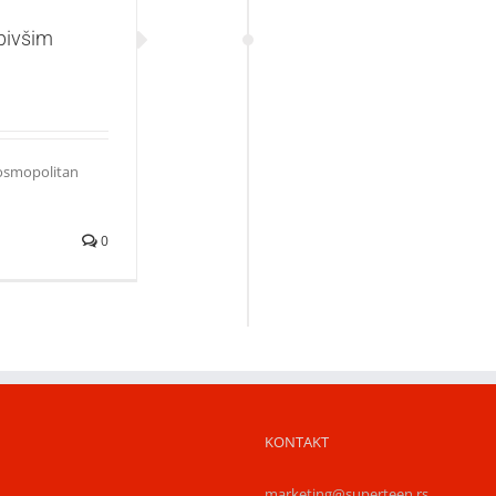
bivšim
 Cosmopolitan
0
KONTAKT
marketing@superteen.rs