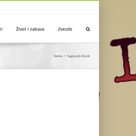
ti
Život i zabava
Zvezde
Home
Tag:
Jacob Elordi