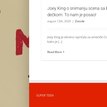
Joey King o snimanju scena sa 
dečkom: To nam je posao!
avgust 12th, 2020
|
Zvezde
Joey King je iskreno ispričala za američki
kako je [...]
Read More
SUPER TEEN