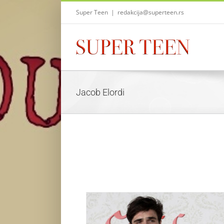
Skip
Super Teen
|
redakcija@superteen.rs
to
content
Jacob Elordi