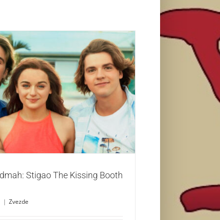
e odmah: Stigao The Kissing Booth 3!
Zvezde
odmah: Stigao The Kissing Booth
1
|
Zvezde