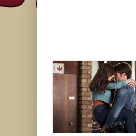
Joey King o snimanju scena sa bivšim de
posao!
Zvezde