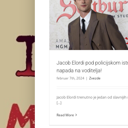
Jacob Elordi pod policijskom istragom 
voditelja!
Zvezde
Jacob Elordi pod policijskom i
napada na voditelja!
februar 7th, 2024
|
Zvezde
Jacob Elordi trenutno je jedan od slavnijih
[...]
Read More