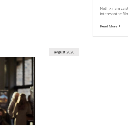
Netflix nam zai
interesantne film
Read More
avgust 2020
čkom: To nam je