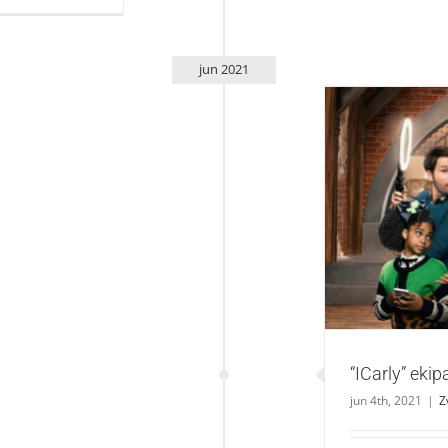
jun 2021
“ICarly”
“ICarly” ekip
jun 4th, 2021
|
Z