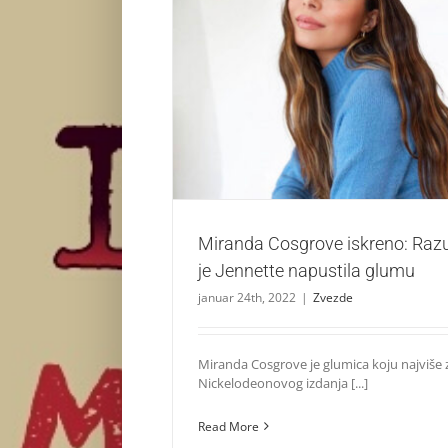
Miranda Cosgrove iskreno: Razumem zaš
napustila glumu
Zvezde
Miranda Cosgrove iskreno: Ra
je Jennette napustila glumu
januar 24th, 2022
|
Zvezde
Miranda Cosgrove je glumica koju najviše
Nickelodeonovog izdanja [...]
Read More