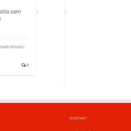
stila sam
!
atih ličnosti i
0
KONTAKT