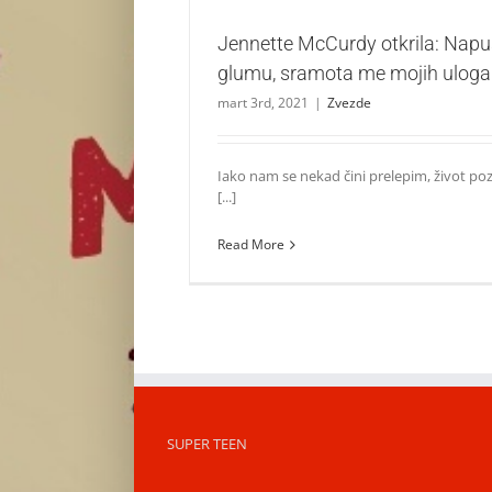
Jennette McCurdy otkrila: Napu
glumu, sramota me mojih uloga
mart 3rd, 2021
|
Zvezde
Iako nam se nekad čini prelepim, život pozn
[...]
Read More
SUPER TEEN