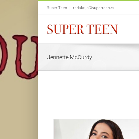
Skip
Super Teen
|
redakcija@superteen.rs
to
content
Jennette McCurdy