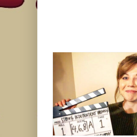
Jennette McCurdy otkrila: Napustila sam
me mojih uloga!
Zvezde