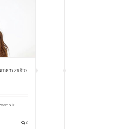
to je Jennette
zumem zašto
 znamo iz
0