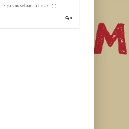
 za koju smo svi barem čuli ako [...]
0