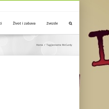
ti
Život i zabava
Zvezde
Home
Tag:
Jennette McCurdy