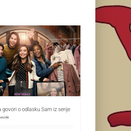
 ekipa govori o odlasku Sam iz serije
Zvezde
a govori o odlasku Sam iz serije
vezde