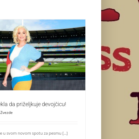
erry rekla da priželjkuje devojčicu!
Zvezde
kla da priželjkuje devojčicu!
Zvezde
je u svom novom spotu za pesmu [...]