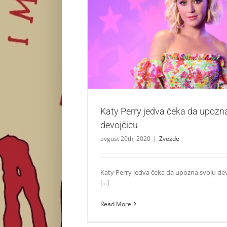
Katy Perry jedva čeka da upozna svoj
Zvezde
Katy Perry jedva čeka da upozn
devojčicu
avgust 20th, 2020
|
Zvezde
Katy Perry jedva čeka da upozna svoju devo
[...]
Read More