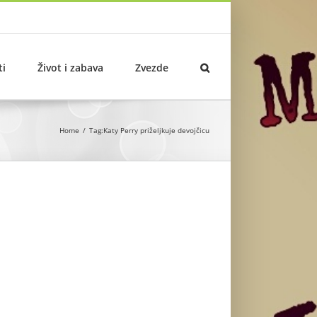
ti
Život i zabava
Zvezde
Home
Tag:
Katy Perry priželjkuje devojčicu