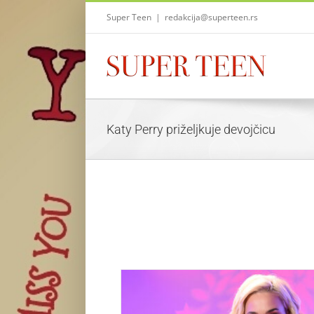
Skip
Super Teen
|
redakcija@superteen.rs
to
content
Katy Perry priželjkuje devojčicu