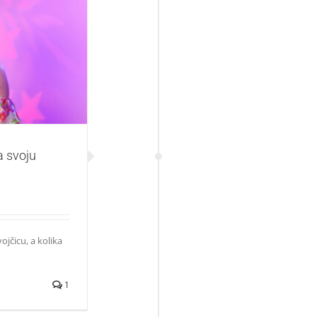
u devojčicu
a svoju
jčicu, a kolika
1