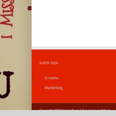
SUPER TEEN
O nama
Marketing
Copyright 2019 Super Teen | Sva prava zadržana