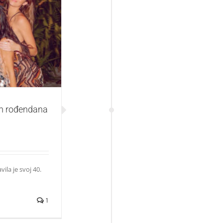
na razbesnela
m rođendana
ila je svoj 40.
1