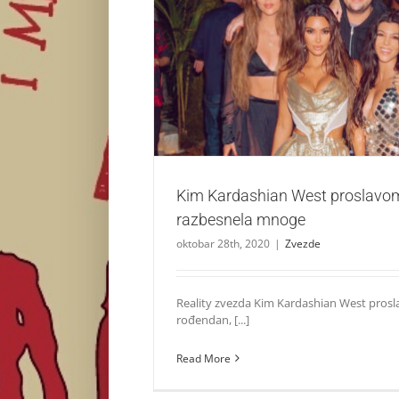
Kim Kardashian West proslavom rođenda
mnoge
Zvezde
Kim Kardashian West proslavo
razbesnela mnoge
oktobar 28th, 2020
|
Zvezde
Reality zvezda Kim Kardashian West proslav
rođendan, [...]
Read More