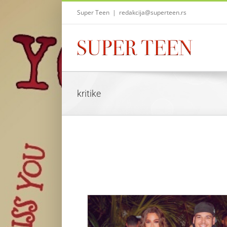
Skip
Super Teen
|
redakcija@superteen.rs
to
content
kritike