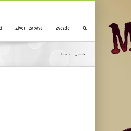
ti
Život i zabava
Zvezde
Home
Tag:
kritike