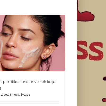
rpi kritike zbog nove kolekcije za negu kože
Lepota i moda
Zvezde
trpi kritike zbog nove kolekcije
e
Lepota i moda
,
Zvezde