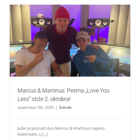
Marcus & Martinus: Pesma „Love You Less“ stiže 2.
oktobra!
Zvezde
Marcus & Martinus: Pesma „Love You
Less“ stiže 2. oktobra!
septembar 5th, 2020
|
Zvezde
Jučer je poznati duo Marcus & Martinus najavio
livestream, u [...]