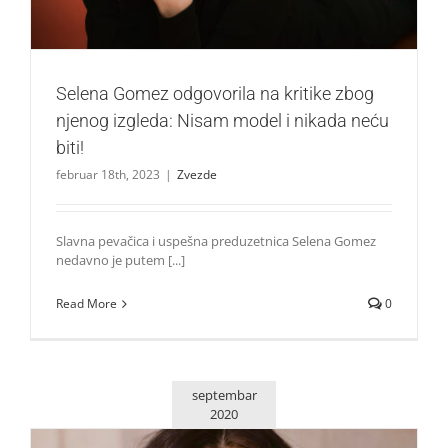
Selena Gomez odgovorila na kritike zbog
njenog izgleda: Nisam model i nikada neću
biti!
februar 18th, 2023
|
Zvezde
Slavna pevačica i uspešna preduzetnica Selena Gomez
nedavno je putem [...]
Read More
0
septembar
2020