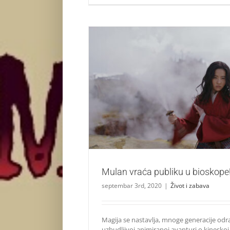
Mulan vraća publiku u biosko
Život i zabava
Mulan vraća publiku u bioskope
septembar 3rd, 2020
|
Život i zabava
Magija se nastavlja, mnoge generacije odr
uzbudljivoj animiranoj avanturi o kineskoj