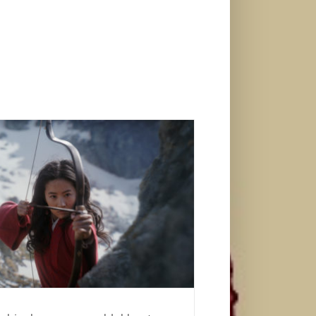
oskopa uz prve blokbastere – „Novi mutanti“
 „Mulan“ od 3. i 10. septembra
Život i zabava