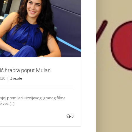
ica Mandić hrabra poput Mulan
Zvezde
ić hrabra poput Mulan
020
|
Zvezde
njoj premijeri Diznijevog igranog filma
 već [...]
0