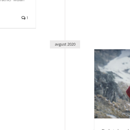
1
avgust 2020
Početak rada bi
i