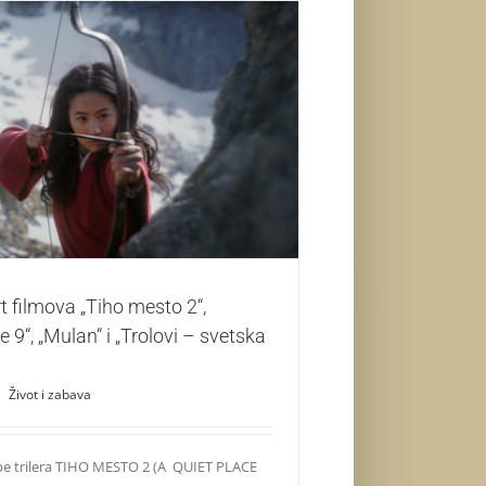
filmova „Tiho mesto 2“, „Paklene ulice 9“,
an“ i „Trolovi – svetska turneja“
Život i zabava
t filmova „Tiho mesto 2“,
e 9“, „Mulan“ i „Trolovi – svetska
|
Život i zabava
pe trilera TIHO MESTO 2 (A QUIET PLACE