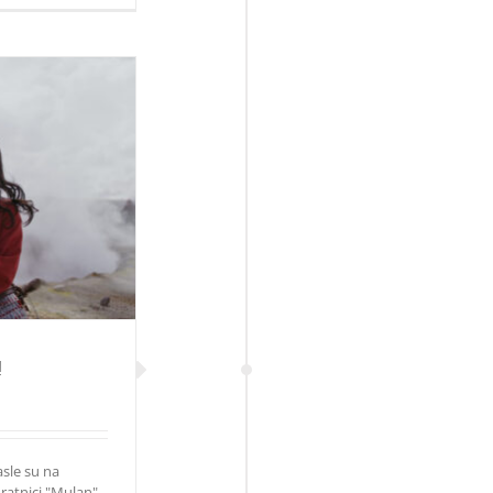
pe!
!
asle su na
 ratnici "Mulan"