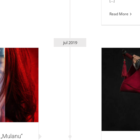
[...]
Read More
jul 2019
Mulanu“
St
 „Mulanu“