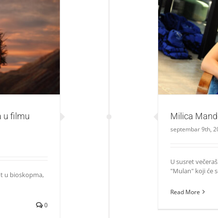
mu “Mulan”?
Mil
 u filmu
Milica Mand
septembar 9th, 2
U susret večeraš
"Mulan" koji će se
ot u bioskopma,
Read More
0