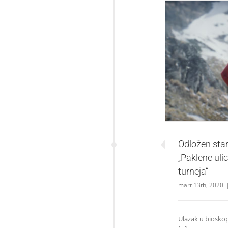
Odložen start 
„Mul
Odložen star
„Paklene ulic
turneja“
mart 13th, 2020
Ulazak u biosko