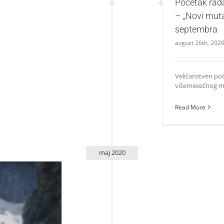
Početak rad
– „Novi mutan
septembra
avgust 26th, 202
Veličanstven po
višemesečnog mra
Read More
maj 2020