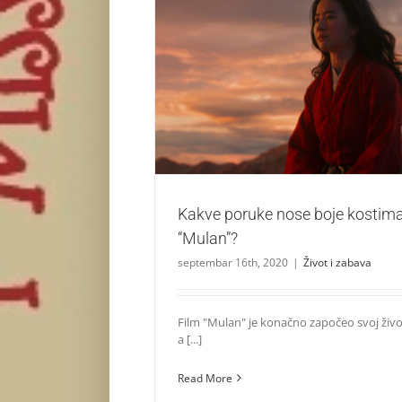
Kakve poruke nose boje kostima u fil
Život i zabava
Kakve poruke nose boje kostima
“Mulan”?
septembar 16th, 2020
|
Život i zabava
Film "Mulan" je konačno započeo svoj živ
a [...]
Read More