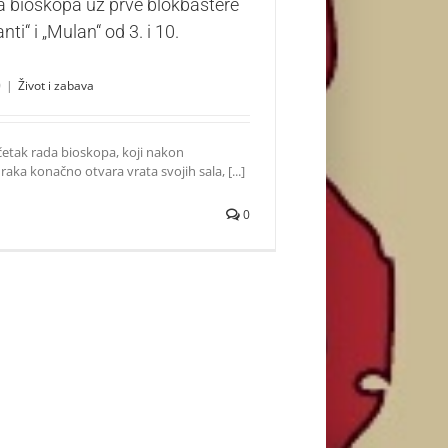
a bioskopa uz prve blokbastere
ti“ i „Mulan“ od 3. i 10.
0
|
Život i zabava
četak rada bioskopa, koji nakon
ka konačno otvara vrata svojih sala, [...]
0