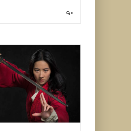
0
igao prvi trejler za film „Mulan“
Život i zabava