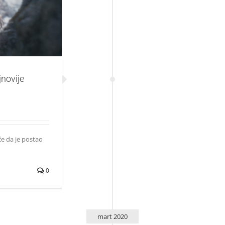
dljive naslove
novije
e da je postao
0
mart 2020