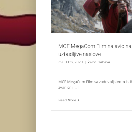
MCF MegaCom Film najavio najnovije uzbu
Život i zabava
MCF MegaCom Film najavio naj
uzbudljive naslove
maj 11th, 2020
|
Život i zabava
MCF MegaCom Film sa zadovoljstvom istič
zvanični [...]
Read More