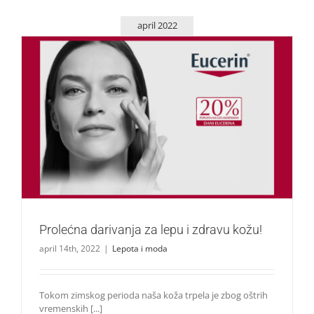
april 2022
Prolećna darivanja za lepu i zdravu kožu!
Lepota i moda
Prolećna darivanja za lepu i zdravu kožu!
april 14th, 2022
|
Lepota i moda
Tokom zimskog perioda naša koža trpela je zbog oštrih
vremenskih [...]