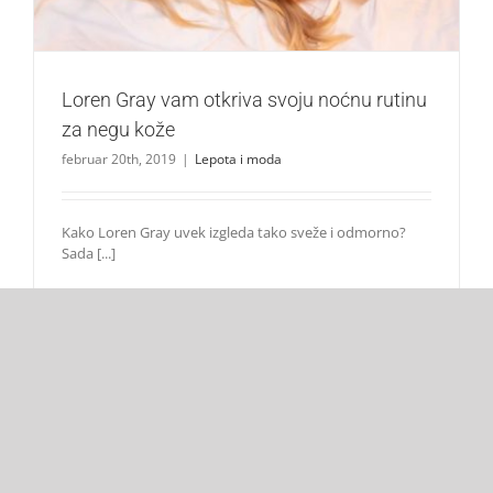
Loren Gray vam otkriva svoju noćnu rutinu
za negu kože
februar 20th, 2019
|
Lepota i moda
Kako Loren Gray uvek izgleda tako sveže i odmorno?
Sada [...]
Read More
1