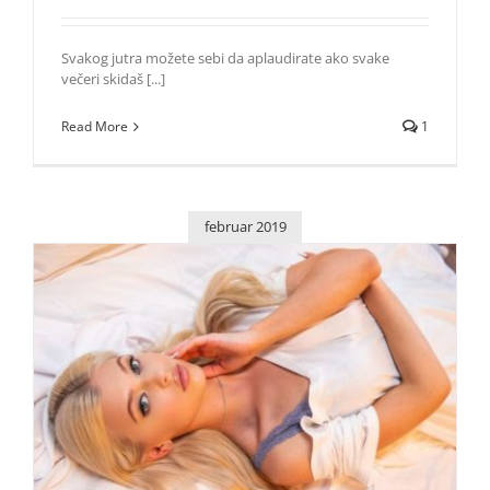
Svakog jutra možete sebi da aplaudirate ako svake
večeri skidaš [...]
Read More
1
februar 2019
Loren Gray vam otkriva svoju noćnu rutinu za negu kože
Lepota i moda