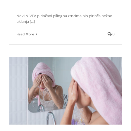
Novi NIVEA pirinčani piling sa zrncima bio pirinča nežno
uklanja [...]
Read More
0
Umivanje je temelj nege lica – da li to radite na pravi
način?
Lepota i moda