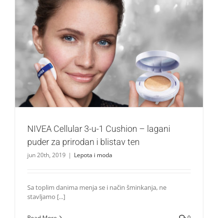
NIVEA Cellular 3-u-1 Cushion – lagani puder za prirodan i
blistav ten
Lepota i moda
NIVEA Cellular 3-u-1 Cushion – lagani
puder za prirodan i blistav ten
jun 20th, 2019
|
Lepota i moda
Sa toplim danima menja se i način šminkanja, ne
stavljamo [...]
Read More
0