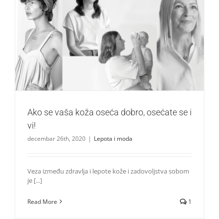
Ako se vaša koža oseća dobro, osećate se i vi!
Lepota i moda
Ako se vaša koža oseća dobro, osećate se i
vi!
decembar 26th, 2020
|
Lepota i moda
Veza između zdravlja i lepote kože i zadovoljstva sobom
je [...]
Read More
1