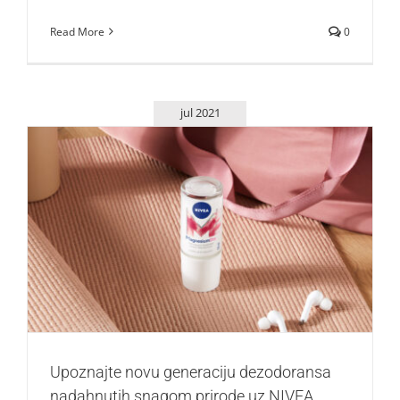
Read More
0
jul 2021
Upoznajte novu generaciju dezodoransa nadahnutih
snagom prirode uz NIVEA Magnesium Dry roll on
Lepota i moda
Upoznajte novu generaciju dezodoransa
nadahnutih snagom prirode uz NIVEA