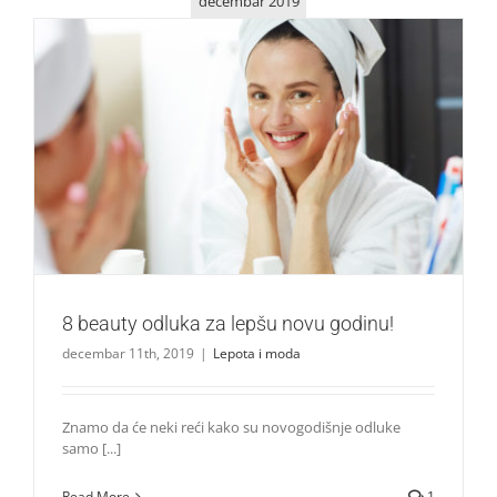
decembar 2019
8 beauty odluka za lepšu novu godinu!
Lepota i moda
8 beauty odluka za lepšu novu godinu!
decembar 11th, 2019
|
Lepota i moda
Znamo da će neki reći kako su novogodišnje odluke
samo [...]
Read More
1