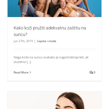
Kako koži pružiti adekvatnu zaštitu na
suncu?
jun 27th, 2019
|
Lepota i moda
Nega kože na suncu svakako je najpotrebnija leti, ali
izuzetno [...]
Read More
0