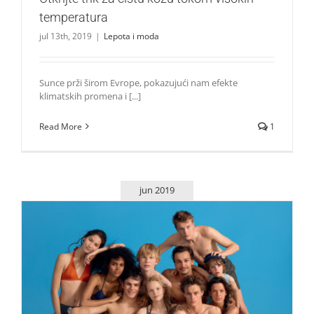
temperatura
jul 13th, 2019
|
Lepota i moda
Sunce prži širom Evrope, pokazujući nam efekte
klimatskih promena i [...]
Read More
1
jun 2019
Kako koži pružiti adekvatnu zaštitu na suncu?
Lepota i moda