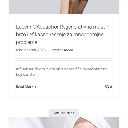
Eucerin®Aquaphor Regenerativna mast –
brzo i efikasno rešenje za mnogobrojne
probleme
februar 20th, 2023
|
Lepota i moda
Influenseri širom sveta pišu o specifičnim načinima na
koji koriste [...]
Read More
0
januar 2023