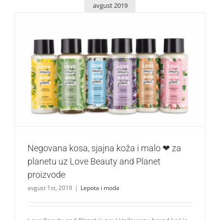
avgust 2019
Negovana kosa, sjajna koža i malo ❤ za planetu uz Love
Beauty and Planet proizvode
Lepota i moda
Negovana kosa, sjajna koža i malo ❤ za
planetu uz Love Beauty and Planet
proizvode
avgust 1st, 2019
|
Lepota i moda