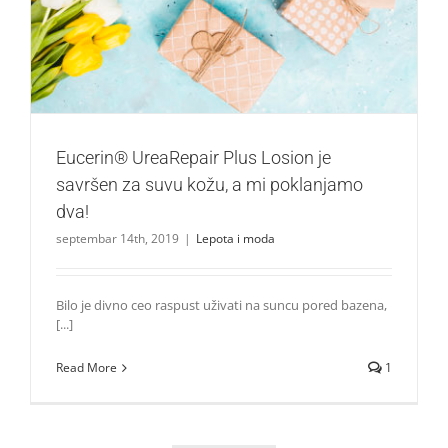
Eucerin® UreaRepair Plus Losion je savršen za suvu kožu,
a mi poklanjamo dva!
Lepota i moda
Eucerin® UreaRepair Plus Losion je
savršen za suvu kožu, a mi poklanjamo
dva!
septembar 14th, 2019
|
Lepota i moda
Bilo je divno ceo raspust uživati na suncu pored bazena,
[...]
Read More
1