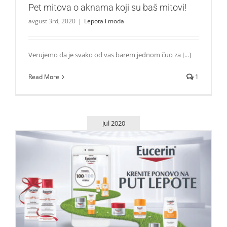
Pet mitova o aknama koji su baš mitovi!
avgust 3rd, 2020
|
Lepota i moda
Verujemo da je svako od vas barem jednom čuo za [...]
Read More
1
jul 2020
Počeo je novi ciklus Eucerin kluba lojalnosti
Lepota i moda