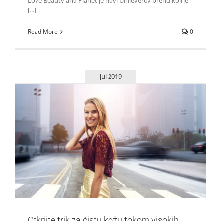
Love Beauty and Planet je novi Unileverov brend koji je
[...]
Read More
0
jul 2019
Otkrijte trik za čistu kožu tokom visokih temperatura
Lepota i moda
Otkrijte trik za čistu kožu tokom visokih