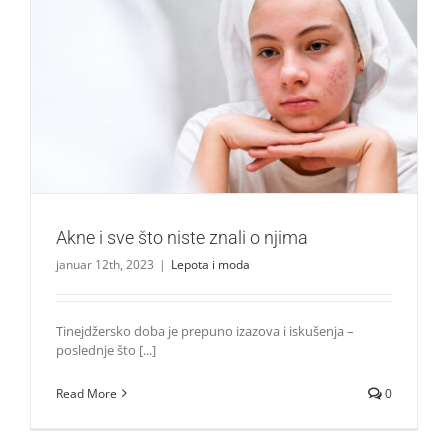
Akne i sve što niste znali o njima
Lepota i moda
Akne i sve što niste znali o njima
januar 12th, 2023
|
Lepota i moda
Tinejdžersko doba je prepuno izazova i iskušenja –
poslednje što [...]
Read More
0