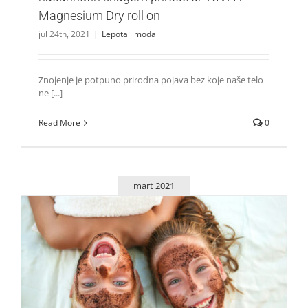
Magnesium Dry roll on
jul 24th, 2021
|
Lepota i moda
Znojenje je potpuno prirodna pojava bez koje naše telo
ne [...]
Read More
0
mart 2021
5 efektnih načina kako da iskoristite kafu u nezi kože, kose
i stopala
Lepota i moda