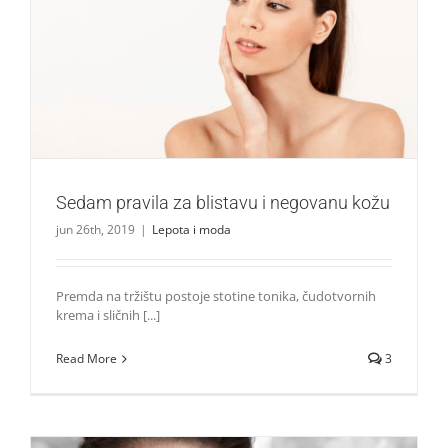
Sedam pravila za blistavu i negovanu kožu
Lepota i moda
Sedam pravila za blistavu i negovanu kožu
jun 26th, 2019
|
Lepota i moda
Premda na tržištu postoje stotine tonika, čudotvornih
krema i sličnih [...]
Read More
3