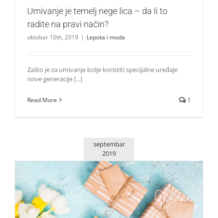
Umivanje je temelj nege lica – da li to
radite na pravi način?
oktobar 10th, 2019
|
Lepota i moda
Zašto je za umivanje bolje koristiti specijalne uređaje
nove generacije [...]
Read More
1
septembar
2019