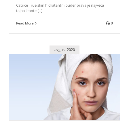
Catrice True skin hidratantni puder prava je najveća
tajna lepote [...]
Read More
0
avgust 2020
Pet mitova o aknama koji su baš mitovi!
Lepota i moda