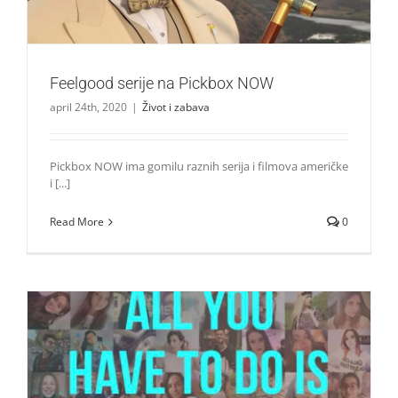
Feelgood serije na Pickbox NOW
april 24th, 2020
|
Život i zabava
Pickbox NOW ima gomilu raznih serija i filmova američke
i [...]
Read More
0
Srpski Swiftiji snimili video uz Taylorinu pesmu, šalju
poruku: Ostanite kod kuće!