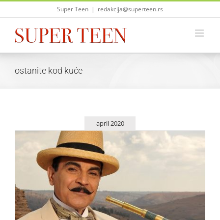
Skip
Super Teen
|
redakcija@superteen.rs
to
content
ostanite kod kuće
april 2020
Feelgood serije na Pickbox NOW
Život i zabava