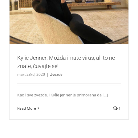
Kylie Jenner: Možda imate virus, ali to ne znate, čuvajte
se!
Zvezde
Kylie Jenner: Možda imate virus, ali to ne
znate, čuvajte se!
mart 23rd, 2020
|
Zvezde
Kao i sve zvezde, i Kylie Jenner je primorana da [...]
Read More
1