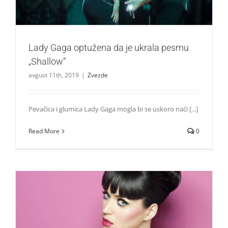
Lady Gaga optužena da je ukrala pesmu
„Shallow“
avgust 11th, 2019
|
Zvezde
Pevačica i glumica Lady Gaga mogla bi se uskoro naći [...]
Read More
0