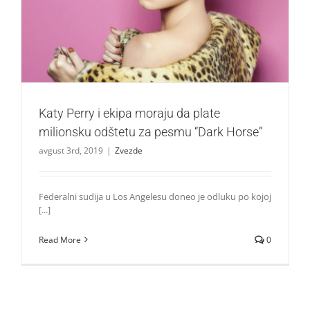
Katy Perry i ekipa moraju da plate milionsku odštetu za
pesmu “Dark Horse”
Zvezde
Katy Perry i ekipa moraju da plate
milionsku odštetu za pesmu “Dark Horse”
avgust 3rd, 2019
|
Zvezde
Federalni sudija u Los Angelesu doneo je odluku po kojoj
[...]
Read More
0