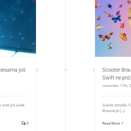
 još traje!
Scooter Braun i 
 pesama još
Scooter Brau
Swift ne prič
novembar 17th, 
 svet još uvek
Sukob između Tay
Brauna je [...]
0
Read More