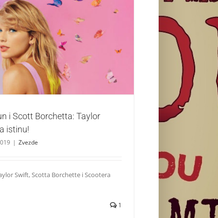
Scott Borchetta: Taylor Swift ne priča istinu!
Zvezde
n i Scott Borchetta: Taylor
a istinu!
2019
|
Zvezde
lor Swift, Scotta Borchette i Scootera
1