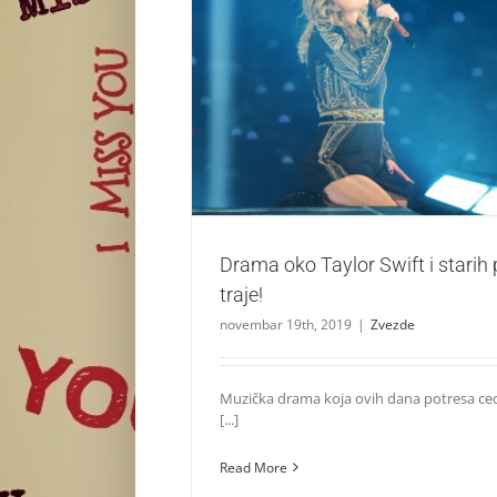
Drama oko Taylor Swift i starih pesama
Zvezde
Drama oko Taylor Swift i starih
traje!
novembar 19th, 2019
|
Zvezde
Muzička drama koja ovih dana potresa ceo
[...]
Read More