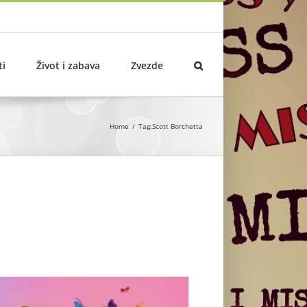
ti
Život i zabava
Zvezde
Home
Tag:
Scott Borchetta