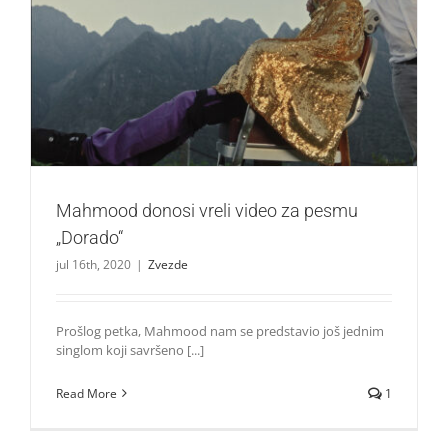
Mahmood donosi vreli video za pesmu „Dorado“
Zvezde
Mahmood donosi vreli video za pesmu
„Dorado“
jul 16th, 2020
|
Zvezde
Prošlog petka, Mahmood nam se predstavio još jednim
singlom koji savršeno [...]
Read More
1