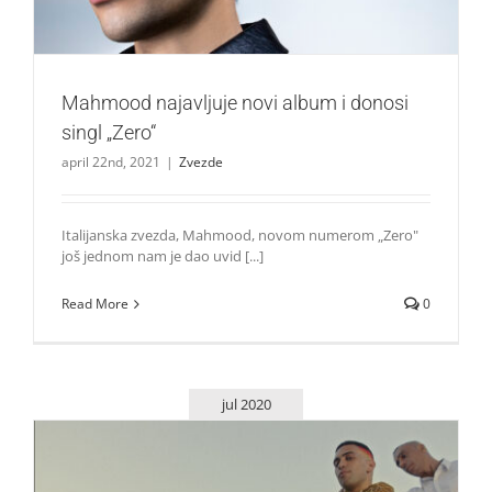
Mahmood najavljuje novi album i donosi
singl „Zero“
april 22nd, 2021
|
Zvezde
Italijanska zvezda, Mahmood, novom numerom „Zero"
još jednom nam je dao uvid [...]
Read More
0
jul 2020