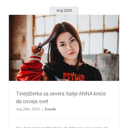
maj 2020
Tinejdžerka sa severa Italije ANNA kreće da osvaja svet
Zvezde
Tinejdžerka sa severa Italije ANNA kreće
da osvaja svet
maj 28th, 2020
|
Zvezde
Ova šesnaestogodišnjakinja do februara nije postovala