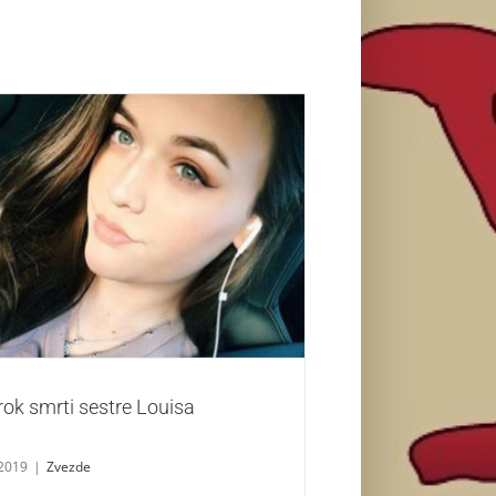
 uzrok smrti sestre Louisa Tomlinsona
Zvezde
rok smrti sestre Louisa
 2019
|
Zvezde