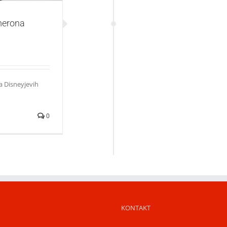
merona
a Disneyjevih
0
KONTAKT