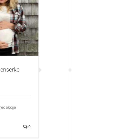
Emily Mitchell
uenserke
redakcije
0