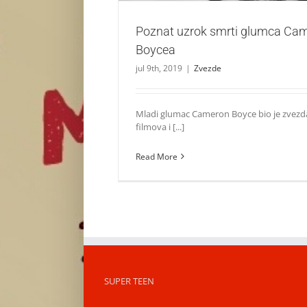
Poznat uzrok smrti glumca Ca
Boycea
jul 9th, 2019
|
Zvezde
Mladi glumac Cameron Boyce bio je zvezd
filmova i [...]
Read More
SUPER TEEN