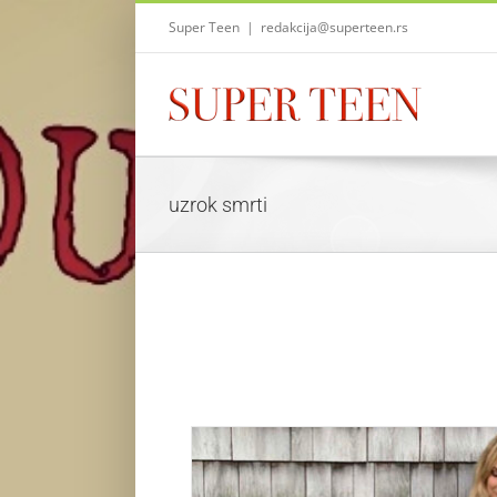
Skip
Super Teen
|
redakcija@superteen.rs
to
content
uzrok smrti