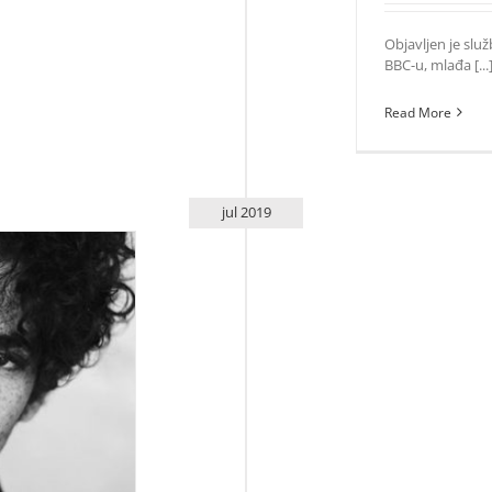
Objavljen je slu
BBC-u, mlađa [...
Read More
jul 2019
na Boycea