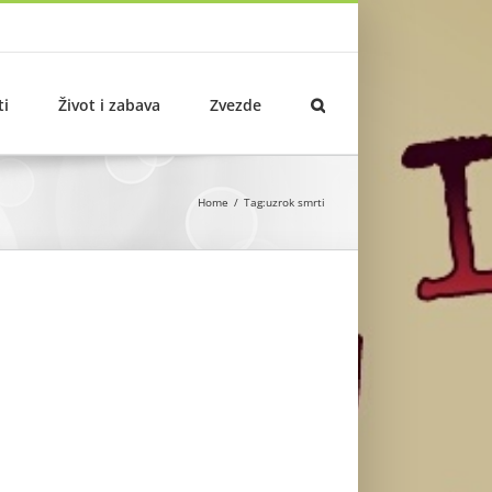
ti
Život i zabava
Zvezde
Home
Tag:
uzrok smrti