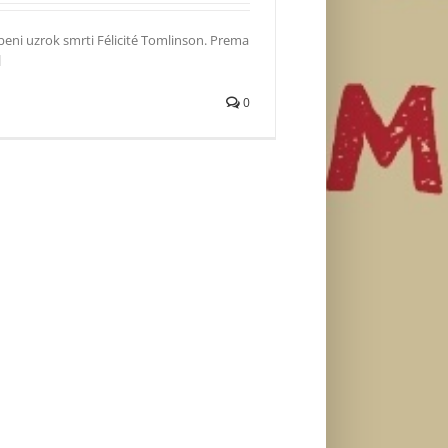
žbeni uzrok smrti Félicité Tomlinson. Prema
]
0