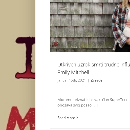
Otkriven uzrok smrti trudne influenserke 
Zvezde
Otkriven uzrok smrti trudne infl
Emily Mitchell
januar 15th, 2021
|
Zvezde
Moramo priznati da svaki član SuperTeen 
obožava svoj posao [...]
Read More