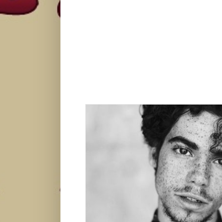
Poznat uzrok smrti glumca Camero
Zvezde