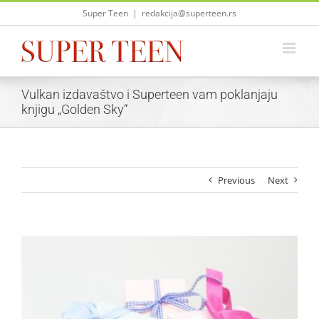
Skip
Super Teen
|
redakcija@superteen.rs
to
content
Vulkan izdavaštvo i Superteen vam poklanjaju
knjigu „Golden Sky“
Previous
Next
View
Larger
Image