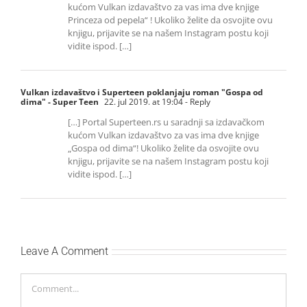
kućom Vulkan izdavaštvo za vas ima dve knjige
Princeza od pepela“ ! Ukoliko želite da osvojite ovu
knjigu, prijavite se na našem Instagram postu koji
vidite ispod. […]
Vulkan izdavaštvo i Superteen poklanjaju roman "Gospa od
dima" - Super Teen
22. jul 2019. at 19:04
- Reply
[…] Portal Superteen.rs u saradnji sa izdavačkom
kućom Vulkan izdavaštvo za vas ima dve knjige
„Gospa od dima“! Ukoliko želite da osvojite ovu
knjigu, prijavite se na našem Instagram postu koji
vidite ispod. […]
Leave A Comment
Comment