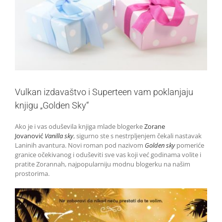
Vulkan izdavaštvo i Superteen vam poklanjaju
knjigu „Golden Sky“
Ako je i vas oduševila knjiga mlade blogerke
Zorane
Jovanović
Vanilla sky
, sigurno ste s nestrpljenjem čekali nastavak
Laninih avantura. Novi roman pod nazivom
Golden sky
pomeriće
granice očekivanog i oduševiti sve vas koji već godinama volite i
pratite Zorannah, najpopularniju modnu blogerku na našim
prostorima.