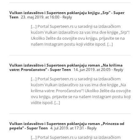
Vulkan izdavaštvo i Superteen poklanjaju knjigu „Srp” - Super
Teen
23. maj 2019. at 16:00
- Reply
[…] Portal Superteen.rs u saradnji sa izdavačkom
kućom Vulkan izdavaštvo za vas ima dve knjige „Srp”!
Ukoliko želite da osvojite ovu knjigu, prijavite se na
našem Instagram postu koji vidite ispod. […]
Vulkan izdavaštvo i Superteen poklanjaju roman „Na krilima
vatre: Proročanstvo“ - Super Teen
14. jun 2019. at 20:05
- Reply
[…] Portal Superteen.rs u saradnji sa izdavačkom
kućom Vulkan izdavaštvo za vas ima dve knjige „Na
krilima vatre: Proročanstvo”! Ukoliko želite da osvojite
ovu knjigu, prijavite se na našem Instagram postu koji
vidite ispod. […]
Vulkan izdavaštvo i Superteen poklanjaju roman „Princeza od
pepela“ - Super Teen
4. jul 2019. at 17:31
- Reply
[…] Portal Superteen.rs u saradnji sa izdavačkom