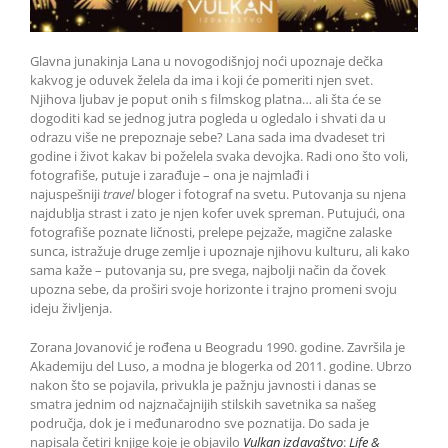
Glavna junakinja Lana u novogodišnjoj noći upoznaje dečka
kakvog je oduvek želela da ima i koji će pomeriti njen svet.
Njihova ljubav je poput onih s filmskog platna… ali šta će se
dogoditi kad se jednog jutra pogleda u ogledalo i shvati da u
odrazu više ne prepoznaje sebe? Lana sada ima dvadeset tri
godine i život kakav bi poželela svaka devojka. Radi ono što voli,
fotografiše, putuje i zarađuje – ona je najmlađi i
najuspešniji
travel
bloger i fotograf na svetu. Putovanja su njena
najdublja strast i zato je njen kofer uvek spreman. Putujući, ona
fotografiše poznate ličnosti, prelepe pejzaže, magične zalaske
sunca, istražuje druge zemlje i upoznaje njihovu kulturu, ali kako
sama kaže – putovanja su, pre svega, najbolji način da čovek
upozna sebe, da proširi svoje horizonte i trajno promeni svoju
ideju življenja.
Zorana Jovanović je rođena u Beogradu 1990. godine. Završila je
Akademiju del Luso, a modna je blogerka od 2011. godine. Ubrzo
nakon što se pojavila, privukla je pažnju javnosti i danas se
smatra jednim od najznačajnijih stilskih savetnika sa našeg
područja, dok je i međunarodno sve poznatija. Do sada je
napisala četiri knjige koje je objavilo
Vulkan izdavaštvo
:
Life &