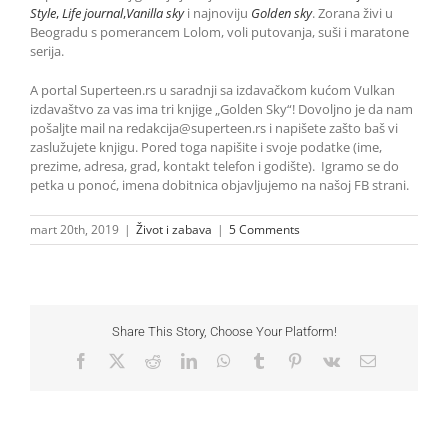
Style
,
Life journal
,
Vanilla sky
i najnoviju
Golden sky
.
Zorana živi u
Beogradu s pomerancem Lolom, voli putovanja, suši i maratone
serija.
A portal Superteen.rs u saradnji sa izdavačkom kućom Vulkan
izdavaštvo za vas ima tri knjige „Golden Sky“! Dovoljno je da nam
pošaljte mail na redakcija@superteen.rs i napišete zašto baš vi
zaslužujete knjigu. Pored toga napišite i svoje podatke (ime,
prezime, adresa, grad, kontakt telefon i godište). Igramo se do
petka u ponoć, imena dobitnica objavljujemo na našoj FB strani.
mart 20th, 2019
|
Život i zabava
|
5 Comments
Share This Story, Choose Your Platform!
Facebook
X
Reddit
LinkedIn
WhatsApp
Tumblr
Pinterest
Vk
Email