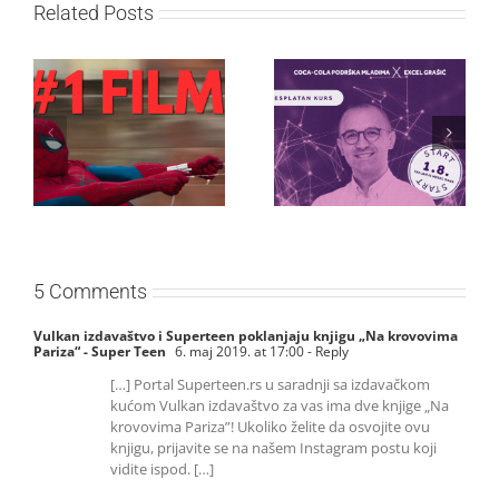
Related Posts
Najuspešnije otvaranje
Priključi se besplatnoj
studijskog filma u Srbiji:
regionalnoj AI edukaciji
Spajdermen: Novi dan
i nauči kako da
oborio rekord već prvog
veštačku inteligenciju
vikenda
primeniš u praksi
5 Comments
Vulkan izdavaštvo i Superteen poklanjaju knjigu „Na krovovima
Pariza“ - Super Teen
6. maj 2019. at 17:00
- Reply
[…] Portal Superteen.rs u saradnji sa izdavačkom
kućom Vulkan izdavaštvo za vas ima dve knjige „Na
krovovima Pariza”! Ukoliko želite da osvojite ovu
knjigu, prijavite se na našem Instagram postu koji
vidite ispod. […]