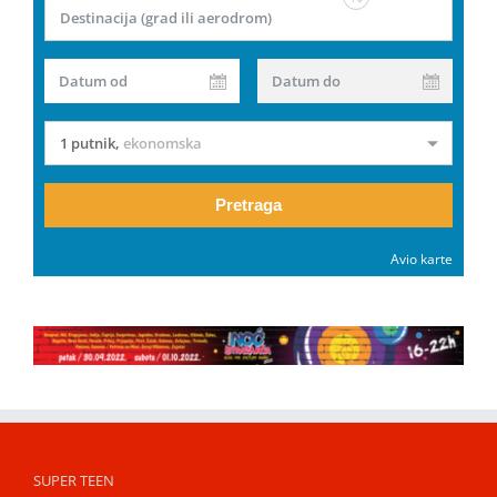
Destinacija (grad ili aerodrom)
Datum od
Datum do
1 putnik
,
ekonomska
Pretraga
Avio karte
SUPER TEEN