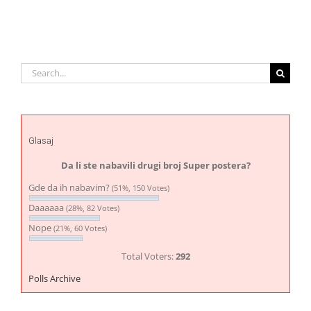
Search
for:
Glasaj
Da li ste nabavili drugi broj Super postera?
Gde da ih nabavim?
(51%, 150 Votes)
Daaaaaa
(28%, 82 Votes)
Nope
(21%, 60 Votes)
Total Voters:
292
Polls Archive