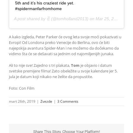
5th and it’s his craziest ride yet.
#spidermanfarfromhome
A post shared by
✌️
(@tomholland2013) on
Mar 25, 2019 at 5:40am PDT
A kako izgleda, Peter Parker će ovog leta svoje moći pokazivati u
Evropi! Od Londona preko Venecije do Berlina, ovo će biti
najepskija avantura Spider-Man i ne možemo da dočekamo da
vidimo šta će se dešavati sa jednim od najomiljenijih junaka.
Ali to nije sve! Zajedno s tri plakata,
Tom
je objavio i datum
svetske premijere filma! Zato obeležite u svoje kalendare jer 5.
jula je datum koji nikako ne želite da propustite.
Foto: Con Film
mart 26th, 2019
|
Zvezde
|
3 Comments
Share This Story, Choose Your Platform!