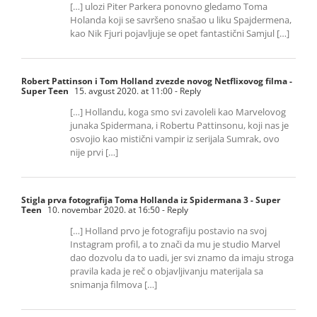
[…] ulozi Piter Parkera ponovno gledamo Toma
Holanda koji se savršeno snašao u liku Spajdermena,
kao Nik Fjuri pojavljuje se opet fantastični Samjul […]
Robert Pattinson i Tom Holland zvezde novog Netflixovog filma -
Super Teen
15. avgust 2020. at 11:00
- Reply
[…] Hollandu, koga smo svi zavoleli kao Marvelovog
junaka Spidermana, i Robertu Pattinsonu, koji nas je
osvojio kao mistični vampir iz serijala Sumrak, ovo
nije prvi […]
Stigla prva fotografija Toma Hollanda iz Spidermana 3 - Super
Teen
10. novembar 2020. at 16:50
- Reply
[…] Holland prvo je fotografiju postavio na svoj
Instagram profil, a to znači da mu je studio Marvel
dao dozvolu da to uadi, jer svi znamo da imaju stroga
pravila kada je reč o objavljivanju materijala sa
snimanja filmova […]