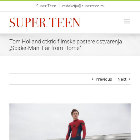
Skip
Super Teen
|
redakcija@superteen.rs
to
content
Tom Holland otkrio filmske postere ostvarenja
„Spider-Man: Far from Home”
Previous
Next
View
Larger
Image