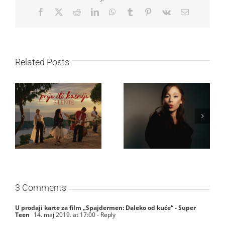
Facebook
X
Reddit
LinkedIn
WhatsApp
Tumblr
Pinterest
Vk
Email
Related Posts
Ariana Grande objavila
Silente objavio novi
osmi studijski album
singl “Prije ili kasnije”
„petal“
3 Comments
U prodaji karte za film „Spajdermen: Daleko od kuće“ - Super
Teen
14. maj 2019. at 17:00
- Reply