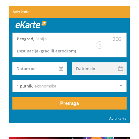
Avio karte
BEG
Beograd
,
Srbija
Destinacija (grad ili aerodrom)
Datum od
Datum do
1 putnik
,
ekonomska
Pretraga
Avio karte