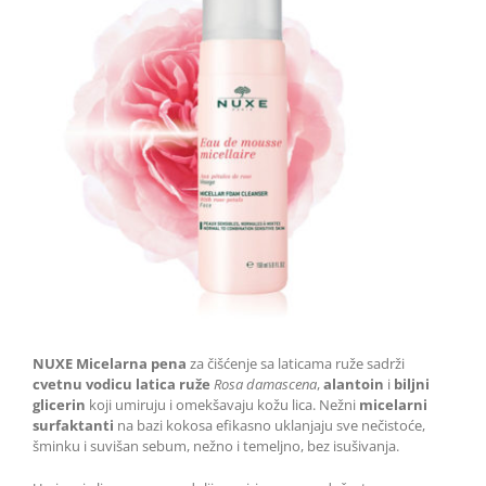
NUXE Micelarna pena
za čišćenje sa laticama ruže sadrži
cvetnu vodicu
latica ruže
Rosa damascena
,
alantoin
i
biljni
glicerin
koji umiruju i omekšavaju kožu lica. Nežni
micelarni
surfaktanti
na bazi kokosa efikasno uklanjaju sve nečistoće,
šminku i suvišan sebum, nežno i temeljno, bez isušivanja.