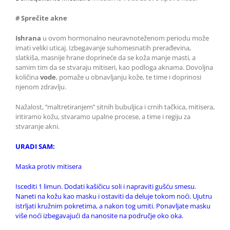
# Sprečite akne
Ishrana
u ovom hormonalno neuravnoteženom periodu može
imati veliki uticaj. Izbegavanje suhomesnatih prerađevina,
slatkiša, masnije hrane doprineće da se koža manje masti, a
samim tim da se stvaraju mitiseri, kao podloga aknama. Dovoljna
količina
vode
, pomaže u obnavljanju kože, te time i doprinosi
njenom zdravlju.
Nažalost, ‘’maltretiranjem’’ sitnih bubuljica i crnih tačkica, mitisera,
iritiramo kožu, stvaramo upalne procese, a time i regiju za
stvaranje akni.
URADI SAM:
Maska protiv mitisera
Iscediti 1 limun. Dodati kašičicu soli i napraviti gušću smesu.
Naneti na kožu kao masku i ostaviti da deluje tokom noći. Ujutru
istrljati kružnim pokretima, a nakon tog umiti. Ponavljate masku
više noći izbegavajući da nanosite na područje oko oka.