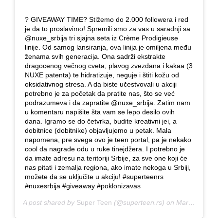
? GIVEAWAY TIME? Stižemo do 2.000 followera i red
je da to proslavimo! Spremili smo za vas u saradnji sa
@nuxe_srbija tri sjajna seta iz Crème Prodigieuse
linije. Od samog lansiranja, ova linija je omiljena među
ženama svih generacija. Ona sadrži ekstrakte
dragocenog večnog cveta, plavog zvezdana i kakaa (3
NUXE patenta) te hidratizuje, neguje i štiti kožu od
oksidativnog stresa. A da biste učestvovali u akciji
potrebno je za početak da pratite nas, što se već
podrazumeva i da zapratite @nuxe_srbija. Zatim nam
u komentaru napišite šta vam se lepo desilo ovih
dana. Igramo se do četvrka, budite kreativni jei, a
dobitnice (dobitnike) objavljujemo u petak. Mala
napomena, pre svega ovo je teen portal, pa je nekako
cool da nagrade odu u ruke tinejdžera. I potrebno je
da imate adresu na teritoriji Srbije, za sve one koji će
nas pitati i zemalja regiona, ako imate nekoga u Srbiji,
možete da se uključite u akciju! #superteenrs
#nuxesrbija #giveaway #poklonizavas
A post shared by
Super Teen
(@superteen.rs) on
Mar 26, 2019 at 8:19am PDT