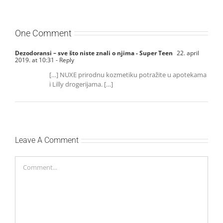
Bokan
One Comment
Dezodoransi – sve što niste znali o njima - Super Teen
22. april
2019. at 10:31
- Reply
[…] NUXE prirodnu kozmetiku potražite u apotekama
i Lilly drogerijama. […]
Leave A Comment
Comment