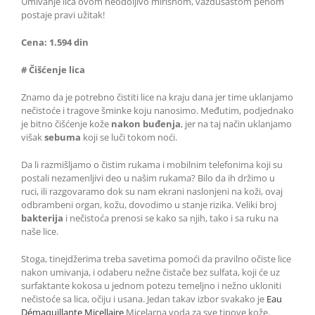
Umivanje lica ovom neodoljivo mirisnom, vazdušastom penom
postaje pravi užitak!
Cena:
1.594 din
# Čišćenje lica
Znamo da je potrebno čistiti lice na kraju dana jer time uklanjamo
nečistoće i tragove šminke koju nanosimo. Međutim, podjednako
je bitno čišćenje kože
nakon buđenja
, jer na taj način uklanjamo
višak
sebuma
koji se luči tokom noći.
Da li razmišljamo o čistim rukama i mobilnim telefonima koji su
postali nezamenljivi deo u našim rukama? Bilo da ih držimo u
ruci, ili razgovaramo dok su nam ekrani naslonjeni na koži, ovaj
odbrambeni organ, kožu, dovodimo u stanje rizika. Veliki broj
bakterija
i nečistoća prenosi se kako sa njih, tako i sa ruku na
naše lice.
Stoga, tinejdžerima treba savetima pomoći da pravilno očiste lice
nakon umivanja, i odaberu nežne čistače bez sulfata, koji će uz
surfaktante kokosa u jednom potezu temeljno i nežno ukloniti
nečistoće sa lica, očiju i usana. Jedan takav izbor svakako je
Eau
Démaquillante Micellaire
Micelarna voda za sve tipove kože.