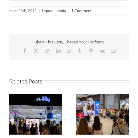
mart 26th, 2019
|
Lepota i moda
|
1 Comment
Share This Story, Choose Your Platform!
Facebook
X
Reddit
LinkedIn
WhatsApp
Tumblr
Pinterest
Vk
Email
Related Posts
Lilly Drogerie proslavile
Lilly Drogerie i L’Oréal
10. online rođendan,
Paris Elseve na
uručile automobil
Festivalu nege kose
Citroën C3 i najavile
predstavili Collagen
saradnju sa
Lifter liniju i popuste do
šampionkom Andreom
30 odsto