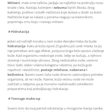
Mitiseri
, male crne tačkice, javljaju se najčešće na području nosa,
brade i čela. Nastaju lučenjem i
sebuma
lojnih žlezda, zbog
bakterija, prašine i ostalih nečistoća koje dolaze u dodir sa licem.
Nečistoće koje se nalaze u porama reaguju sa kiseonikom,
poprimaju crnu boju i nastaju mitiseri.
# Hidratacija
Jedan od važnijih koraka u nezi svake devojke treba da bude
hidratacija
. Kako je koža ispod 25 godina još uvek mlada, te joj
nije potreban anti-age efekat, potpuna briga biće upravo vlaženje
kože. Kad organizmu nedostaje vode, ćelije se isušuju, a njihovo
starenje i izumiranje ubrzava. Zbog nedostatka vode, vezivno
tkivo slabi, slabe i vlakna kolagena i elastina, pa koža gubi
napetost i elastičnost,
postaje mlohava, naborana i
beživotna
. Barem osam čaša vode dnevno zadovoljava potrebe
organizma, ali ne i kože. Naime, koža većinu vode ne može
zadržati u ćelijama, pa je moramo nadoknaditi određenim
preparatima koji poboljšavaju hidrataciju.
# Teenage make-up
Svesni smo da ovaj period odrastanja u mnogome menja navike.