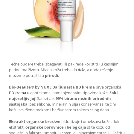
Tečne pudere treba izbegavati, ili pak ređe koristiti i u kasnijim
periodima života. Mlada koža treba da
diše
, a onda rešenje
možemo potražiti u
prirodi
.
Bio-Beauté® by NUXE Baršunasta BB krema
prva organska
BB krema
u apotekama, namenjena svim tipovima kože,
čak i
najosetljivijoj
! Sadrži čak
99% birano nežnih prirodnih
sastojaka
, bez silikona, mineralnih ulja i konzervansa, te čini
kožu savršeno mekom i baršunastom tokom celog dana.
Ekstrakt organske breskve
hidratizuje i omekšava kožu, dok
ekstrakti
organske borovnice i belog čaja
štite kožu od
spoljašnjih faktora i smanjuju crvenilo i hiperpigmentaciju. Zaštitu