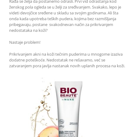
Rađa se želja da postanemo odrasli. Prvi vid odrastanja kod
ženskog pola ogleda se u želji za sređivanjem. Svakako, lepo je
videti devojčice sređene u skladu sa svojim godinama. Ali šta
onda kada upotreba teških pudera, kojima bez razmišljanja
pribegavaju, postane svakodnevan način za prikrivanjem
nedostataka na koži?
Nastaje problem!
Prikrivanjem akni na koži tečnim puderima u mnogome izaziva
dodatne poteškoće. Nedostatak ne rešavamo, već se
zatvaranjem pora javlja nastanak novih uplanih procesa na koži.