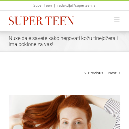
Skip
Super Teen
|
redakcija@superteen.rs
to
content
Nuxe daje savete kako negovati kožu tinejdžera i
ima poklone za vas!
Previous
Next
View
Larger
Image