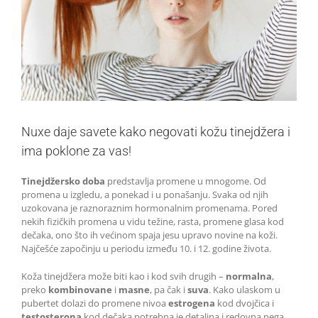
Nuxe daje savete kako negovati kožu tinejdžera i
ima poklone za vas!
Tinejdžersko doba
predstavlja promene u mnogome. Od
promena u izgledu, a ponekad i u ponašanju. Svaka od njih
uzokovana je raznoraznim hormonalnim promenama. Pored
nekih fizičkih promena u vidu težine, rasta, promene glasa kod
dečaka, ono što ih većinom spaja jesu upravo novine na koži.
Najčešće započinju u periodu između 10. i 12. godine života.
Koža tinejdžera može biti kao i kod svih drugih –
normalna
,
preko
kombinovane
i
masne
, pa čak i
suva
. Kako ulaskom u
pubertet dolazi do promene nivoa
estrogena
kod dvojčica i
testosterona
kod dečaka potrebna je detaljna i redovna nega