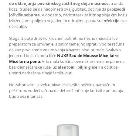
do uklanjanja površinskog zaštitnog sloja masnoće,
a onda
koža, trudeći se da nadomesti ovaj gubitak, počinje da
proizvodi
još više
sebuma
.
A dodatno, nedostatak zaštitnog sloja čini kožu
izloženijom spoljnim negativnim uticajima, pa pa su
infekcije
sve
učestalije
.
Stoga, 2 puta dnevno kružnim pokretima nežno masirati lice
preparatom za umivanje, a zatim temeljno isprati. Vodite računa
da kao prvo sredstvo umivanja izbarete plod prirode. Svakako
jedan od boljih izbora biće
NUXE Eau de Mousse Micellaire
Micelarna pena
. Vrlo mala količina ove nežne i mirisne pene na
bazi damašćanske ruže, uz
alantoin
i
biljni glicerin
očistiće i
umiriti nadraženu tinejdžersku put.
Ne zaboravite – uvek umivanje završite nežnim, pamučnim
peškirom, vodeći računa da deterdženti koje koristite pri pranju
budu bez iritanasa.