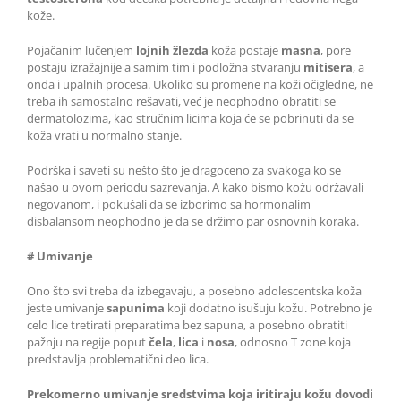
kože.
Pojačanim lučenjem
lojnih žlezda
koža postaje
masna
, pore
postaju izražajnije a samim tim i podložna stvaranju
mitisera
, a
onda i upalnih procesa. Ukoliko su promene na koži očigledne, ne
treba ih samostalno rešavati, već je neophodno obratiti se
dermatolozima, kao stručnim licima koja će se pobrinuti da se
koža vrati u normalno stanje.
Podrška i saveti su nešto što je dragoceno za svakoga ko se
našao u ovom periodu sazrevanja. A kako bismo kožu održavali
negovanom, i pokušali da se izborimo sa hormonalim
disbalansom neophodno je da se držimo par osnovnih koraka.
# Umivanje
Ono što svi treba da izbegavaju, a posebno adolescentska koža
jeste umivanje
sapunima
koji dodatno isušuju kožu. Potrebno je
celo lice tretirati preparatima bez sapuna, a posebno obratiti
pažnju na regije poput
čela
,
lica
i
nosa
, odnosno T zone koja
predstavlja problematični deo lica.
Prekomerno umivanje sredstvima koja iritiraju kožu dovodi