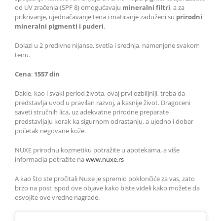
od UV zračenja (SPF 8) omogućavaju
mineralni filtri
, a za
prikrivanje, ujednačavanje tena i matiranje zaduženi su
prirodni
mineralni pigmenti i puderi
.
Dolazi u 2 predivne nijanse, svetla i srednja, namenjene svakom
tenu.
Cena
:
1557 din
Dakle, kao i svaki period života, ovaj prvi ozbiljniji, treba da
predstavlja uvod u pravilan razvoj, a kasnije život. Dragoceni
saveti stručnih lica, uz adekvatne prirodne preparate
predstavljaju korak ka sigurnom odrastanju, a ujedno i dobar
početak negovane kože.
NUXE prirodnu kozmetiku potražite u apotekama, a više
informacija potražite na
www.nuxe.rs
A kao što ste pročitali Nuxe je spremio poklončiće za vas, zato
brzo na post ispod ove objave kako biste videli kako možete da
osvojite ove vredne nagrade.