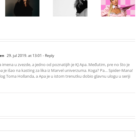
„Gloss Boss“
„Matadora“ i
Ariana Grande
u kampanji
najavila novi
objavila osmi
NYX
album „No Me
studijski
Professional
Arrepiento de
album „petal“
Makeup „If
Sentir Tanto“
You NYX, You
koji stiže 7.
Know“
avgusta
Volume 2
een
29. jul 2019. at 13:01
- Reply
ga imena u zvezde, a jedno od poznatijih je KJ Apa. Međutim, pre no što je
 je išao na kasting za lika iz Marvel univerzuma. Koga? Pa… Spider-Mana!
g Toma Hollanda, a Apa je u istom trenutku dobio glavnu ulogu u seriji