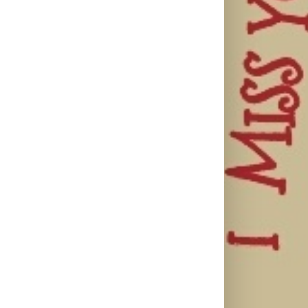
Ellie Goulding
Silente
Ariana Grande
otkriva nežniju
objavio novi
objavila osmi
stranu novim
singl “Prije ili
studijski
singlom „4
kasnije”
album „petal“
Seasons“