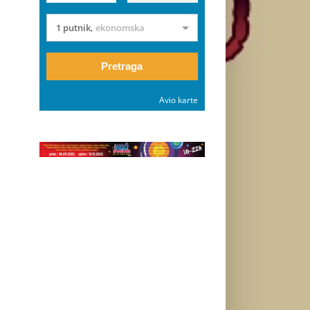
1 putnik
,
ekonomska
Pretraga
Avio karte