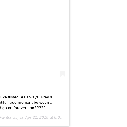
Luke filmed. As always, Fred’s
utiful, true moment between a
ld go on forever…❤️????‍?
writerras) on
Apr 21, 2019 at 8:03pm PDT