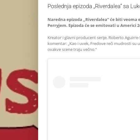
Poslednja epizoda „Riverdalea“ sa Lu
Naredna epizoda „Riverdalea” će biti veoma 
Perryjem. Epizoda će se emitovati u Americi 24
Kreator i glavni producent serije, Roberto Aguirr
komentar: „Kao i uvek, Fredove reči mudrosti su u
ovakve scene traju večno.“