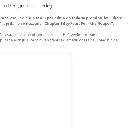
kom Perryjem ove nedelje
emotivna, jer je u pitanju poslednja epizoda sa preminulim Lukom
. aprila i biće nazvana „Chapter Fifty-Four: Fear the Reaper”.
e-Sacasa, je najavio epizodu na svojim društvenim mrežama uz
pućene Archiju. Biće to divan trenutak između oca i sina. Voleo bih da