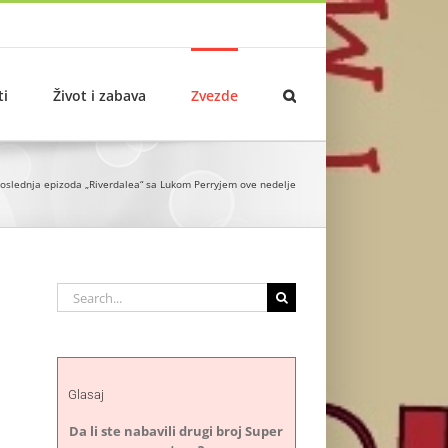
ti
Život i zabava
Zvezde
oslednja epizoda „Riverdalea“ sa Lukom Perryjem ove nedelje
Search
for:
Glasaj
Da li ste nabavili drugi broj Super