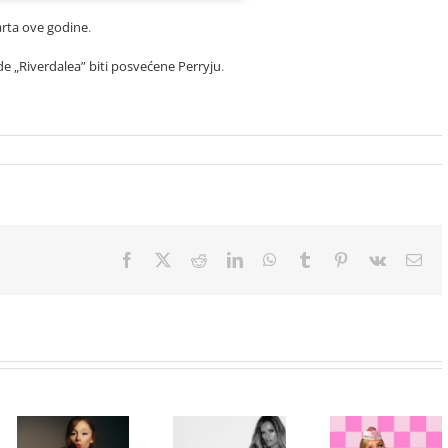
rta ove godine
.
e „Riverdalea” biti posvećene Perryju
.
Facebook
X
Reddit
LinkedIn
WhatsApp
Tumblr
Pinterest
Vk
Ema
Paris Hilton
Karol G
ponovo u ulozi
objavila singl