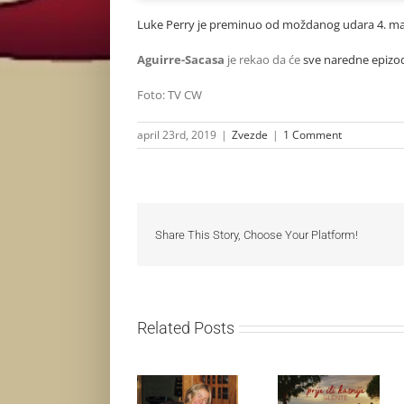
Luke Perry je preminuo od moždanog udara 4. ma
Aguirre-Sacasa
je rekao da će
sve naredne epizod
Foto: TV CW
april 23rd, 2019
|
Zvezde
|
1 Comment
Share This Story, Choose Your Platform!
Related Posts