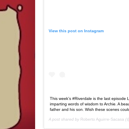
View this post on Instagram
This week’s #Riverdale is the last episode 
imparting words of wisdom to Archie. A bea
father and his son. Wish these scenes cou
A post shared by
Roberto Aguirre-Sacasa
(@