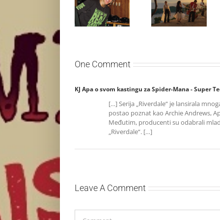
Ellie Goulding
Silente
otkriva nežniju
objavio novi
stranu novim
singl “Prije ili
singlom „4
kasnije”
Seasons“
One Comment
KJ Apa o svom kastingu za Spider-Mana - Super T
[…] Serija „Riverdale“ je lansirala mno
postao poznat kao Archie Andrews, Apa
Međutim, producenti su odabrali mlado
„Riverdale“. […]
Leave A Comment
Comment