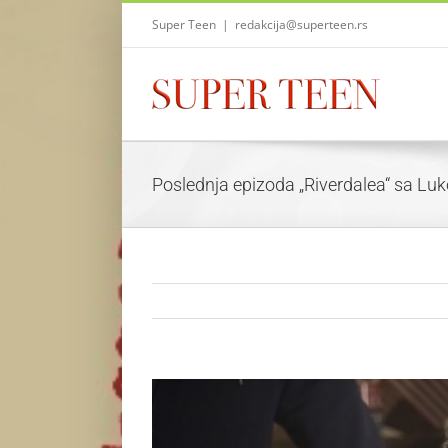
Skip
Super Teen
|
redakcija@superteen.rs
to
content
Poslednja epizoda „Riverdalea“ sa Lu
View
Larger
Image