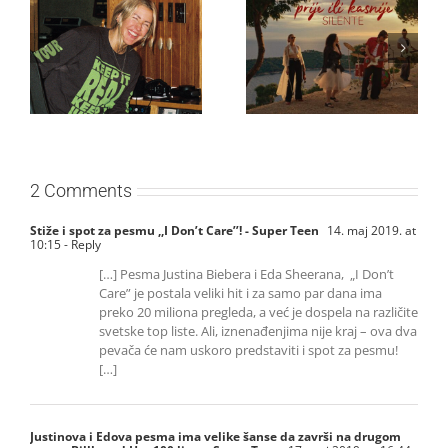
Ellie Goulding otkriva
Silente objavio novi
nežniju stranu novim
singl “Prije ili kasnije”
singlom „4 Seasons“
2 Comments
Stiže i spot za pesmu ,,I Don’t Care’’! - Super Teen
14. maj 2019. at
10:15
- Reply
[…] Pesma Justina Biebera i Eda Sheerana, „I Don’t
Care” je postala veliki hit i za samo par dana ima
preko 20 miliona pregleda, a već je dospela na različite
svetske top liste. Ali, iznenađenjima nije kraj – ova dva
pevača će nam uskoro predstaviti i spot za pesmu!
[…]
Justinova i Edova pesma ima velike šanse da završi na drugom