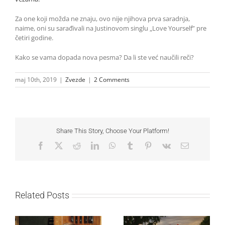
Za one koji možda ne znaju, ovo nije njihova prva saradnja,
naime, oni su sarađivali na Justinovom singlu „Love Yourself” pre
četiri godine.
Kako se vama dopada nova pesma? Da li ste već naučili reči?
maj 10th, 2019
|
Zvezde
|
2 Comments
Share This Story, Choose Your Platform!
Facebook
X
Reddit
LinkedIn
WhatsApp
Tumblr
Pinterest
Vk
Email
Related Posts