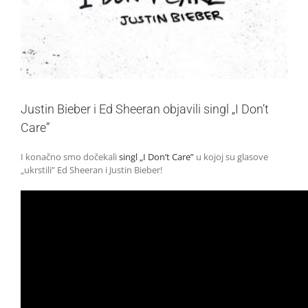
Justin Bieber i Ed Sheeran objavili singl „I Don’t
Care”
I konačno smo dočekali
singl „I Don’t Care”
u kojoj su glasove
„ukrstili” Ed Sheeran i Justin Bieber!