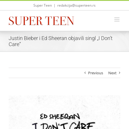
Skip
Super Teen
|
redakcija@superteen.rs
to
content
Justin Bieber i Ed Sheeran objavili singl „I Don’t
Care”
Previous
Next
View
Larger
Image