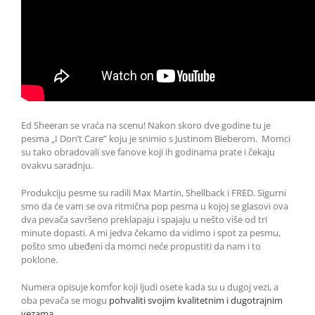
Ed Sheeran se vraća na scenu! Nakon skoro dve godine tu je
pesma „I Don’t Care” koju je snimio s Justinom Bieberom. Momci
su tako obradovali sve fanove koji ih godinama prate i čekaju
ovakvu saradnju.
Produkciju pesme su radili Max Martin, Shellback i FRED. Sigurni
smo da će vam se ova ritmična pop pesma u kojoj se glasovi ova
dva pevača savršeno preklapaju i spajaju u nešto više od tri
minute dopasti. A mi jedva čekamo da vidimo i spot za pesmu,
pošto smo ubeđeni da momci neće propustiti da nam i to
poklone.
Numera opisuje komfor koji ljudi osete kada su u dugoj vezi, a
oba pevača se mogu
pohvaliti svojim kvalitetnim i dugotrajnim
vezama.