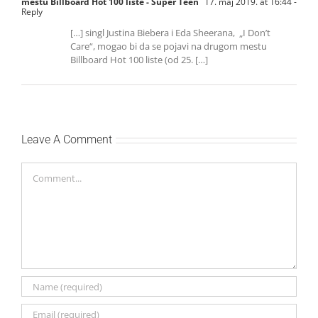
mestu Billboard Hot 100 liste - Super Teen
17. maj 2019. at 16:44
-
Reply
[…] singl Justina Biebera i Eda Sheerana, „I Don’t
Care“, mogao bi da se pojavi na drugom mestu
Billboard Hot 100 liste (od 25. […]
Leave A Comment
Comment