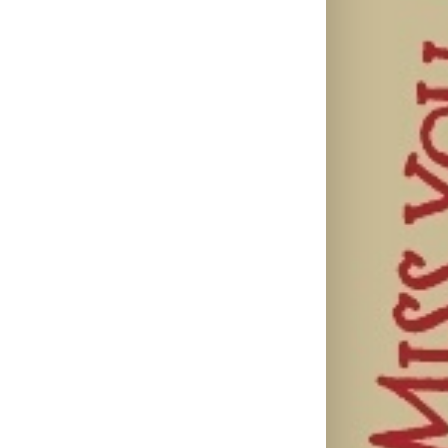
Ellie Goulding
Silente
Ariana Grande
otkriva nežniju
objavio novi
objavila osmi
stranu novim
singl “Prije ili
studijski
singlom „4
kasnije”
album „petal“
Seasons“