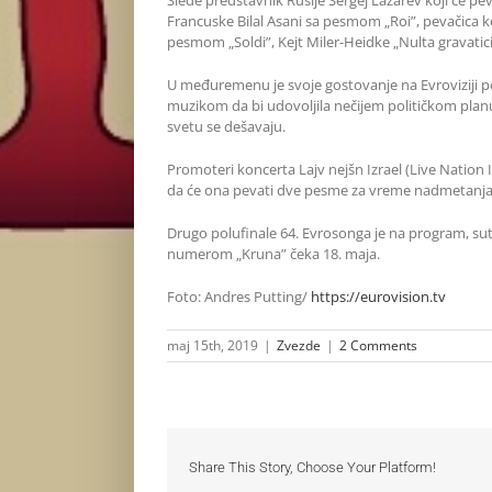
Slede predstavnik Rusije Sergej Lazarev koji će pe
Francuske Bilal Asani sa pesmom „Roi”, pevačica 
pesmom „Soldi”, Kejt Miler-Heidke „Nulta gravaticija
U međuremenu je svoje gostovanje na Evroviziji po
muzikom da bi udovoljila nečijem političkom planu,
svetu se dešavaju.
Promoteri koncerta Lajv nejšn Izrael (Live Nation I
da će ona pevati dve pesme za vreme nadmetanja 
Drugo polufinale 64. Evrosonga je na program, sut
numerom „Kruna” čeka 18. maja.
Foto: Andres Putting/
https://eurovision.tv
maj 15th, 2019
|
Zvezde
|
2 Comments
Share This Story, Choose Your Platform!