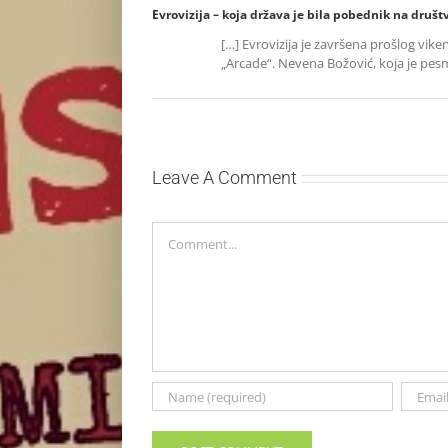
Evrovizija – koja država je bila pobednik na dru
[…] Evrovizija je završena prošlog 
„Arcade“. Nevena Božović, koja je pesm
Leave A Comment
Comment