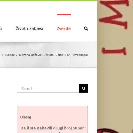
ti
Život i zabava
Zvezde
e
Zvezde
Nevena Božović i „Kruna“ u finalu 64. Evrosonga!
Search
for:
Glasaj
Da li ste nabavili drugi broj Super