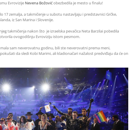
smu Evrovizije
Nevena Božović
obezbedila je mesto u finalu!
o 17 zemalja, a takmičenje u subotu nastavljaju i predstavnici Grčke,
Islanda, iz San Marina i Slovenije.
jeg takmičenja nakon što je izraelska pevačica Neta Barzilai pobedila
otvorila ovogodišnju Evroviziju istom pesmom.
 Imala sam neverovatnu godinu, bili ste neverovatni prema meni,
e pokušati da sledi Kobi Marimi, ali kladionačari nažalost predviđaju da će on