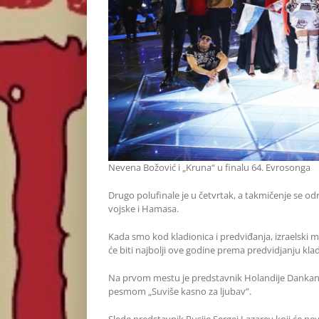
Nevena Božović i „Kruna“ u finalu 64. Evrosonga
Drugo polufinale je u četvrtak, a takmičenje se 
vojske i Hamasa.
Kada smo kod kladionica i predviđanja, izraelski m
će biti najbolji ove godine prema predvidjanju klad
Na prvom mestu je predstavnik Holandije Dankan 
pesmom „Suviše kasno za ljubav”.