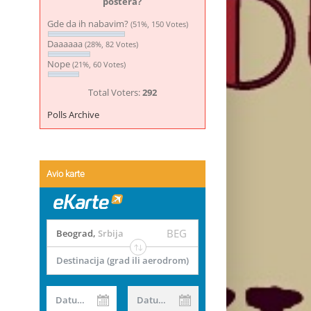
postera?
Gde da ih nabavim?
(51%, 150 Votes)
Daaaaaa
(28%, 82 Votes)
Nope
(21%, 60 Votes)
Total Voters:
292
Polls Archive
Avio karte
BEG
Beograd
,
Srbija
Destinacija (grad ili aerodrom)
Datum od
Datum do