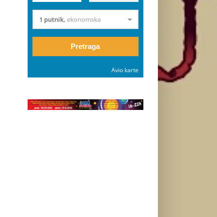
1 putnik
,
ekonomska
Pretraga
Avio karte