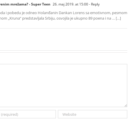
štvenim mrežama? - Super Teen
26. maj 2019. at 15:00
- Reply
vikenda i pobedu je odneo Holanđanin Dankan Lorens sa emotivnom, pesmom
om „Kruna“ predstavljala Srbiju, osvojila je ukupno 89 poena i na … […]