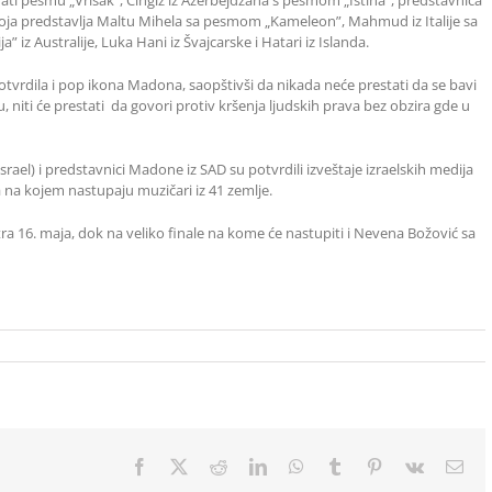
vati pesmu „Vrisak”, Čingiz iz Azerbejdžana s pesmom „Istina”, predstavnica
koja predstavlja Maltu Mihela sa pesmom „Kameleon”, Mahmud iz Italije sa
” iz Australije, Luka Hani iz Švajcarske i Hatari iz Islanda.
tvrdila i pop ikona Madona, saopštivši da nikada neće prestati da se bavi
 niti će prestati da govori protiv kršenja ljudskih prava bez obzira gde u
srael) i predstavnici Madone iz SAD su potvrdili izveštaje izraelskih medija
na kojem nastupaju muzičari iz 41 zemlje.
ra 16. maja, dok na veliko finale na kome će nastupiti i Nevena Božović sa
Facebook
X
Reddit
LinkedIn
WhatsApp
Tumblr
Pinterest
Vk
Ema