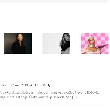
Paris Hilton
Karol G
ponovo u ulozi
objavila singl
„Gloss Boss“
„Matadora“ i
Ariana Grande
u kampanji
najavila novi
objavila osmi
NYX
album „No Me
studijski
Professional
Arrepiento de
album „petal“
Makeup „If
Sentir Tanto“
You NYX, You
koji stiže 7.
Know“
avgusta
Volume 2
r Teen
17. maj 2019. at 11:15
- Reply
“, u utorak, za učešće u finalu, osim srpske pevačice Nevene Božović,
sije, Kipra, Estonije, Češke, Australije, Islanda, San […]