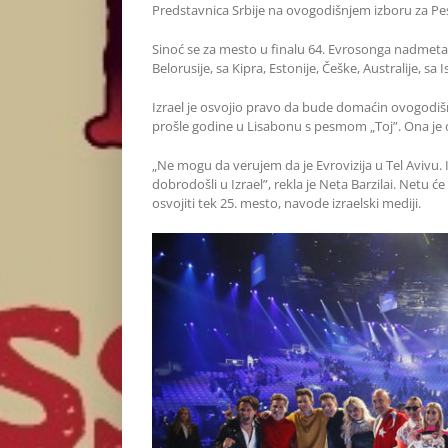
Predstavnica Srbije na ovogodišnjem izboru za Pe
Sinoć se za mesto u finalu 64. Evrosonga nadmetal
Belorusije, sa Kipra, Estonije, Češke, Australije, sa 
Izrael je osvojio pravo da bude domaćin ovogodišn
prošle godine u Lisabonu s pesmom „Toj”. Ona je 
„Ne mogu da verujem da je Evrovizija u Tel Avivu.
dobrodošli u Izrael”, rekla je Neta Barzilai. Netu ć
osvojiti tek 25. mesto, navode izraelski mediji.