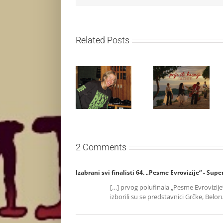
Related Posts
Ellie Goulding
Silente
otkriva nežniju
objavio novi
stranu novim
singl “Prije ili
singlom „4
kasnije”
Seasons“
2 Comments
Izabrani svi finalisti 64. „Pesme Evrovizije“ - Supe
[…] prvog polufinala „Pesme Evrovizije
izborili su se predstavnici Grčke, Beloru