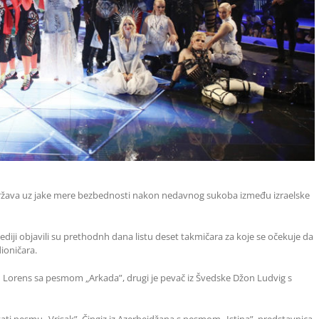
održava uz jake mere bezbednosti nakon nedavnog sukoba između izraelske
ediji objavili su prethodnh dana listu deset takmičara za koje se očekuje da
ioničara.
Lorens sa pesmom „Arkada”, drugi je pevač iz Švedske Džon Ludvig s