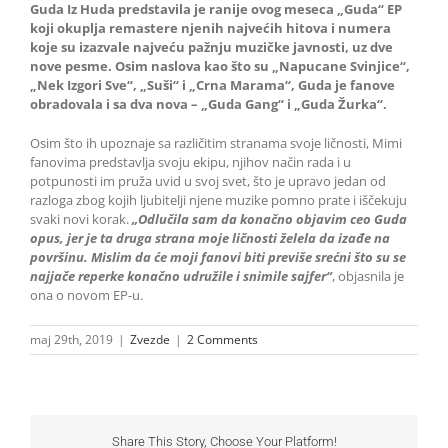
Guda Iz Huda predstavila je ranije ovog meseca „Guda“ EP
koji okuplja remastere njenih najvećih hitova i numera
koje su izazvale najveću pažnju muzičke javnosti, uz dve
nove pesme. Osim naslova kao što su „Napucane Svinjice“,
„Nek Izgori Sve“, „Suši“ i „Crna Marama“, Guda je fanove
obradovala i sa dva nova – „Guda Gang“ i „Guda Žurka“.
Osim što ih upoznaje sa različitim stranama svoje ličnosti, Mimi
fanovima predstavlja svoju ekipu, njihov način rada i u
potpunosti im pruža uvid u svoj svet, što je upravo jedan od
razloga zbog kojih ljubitelji njene muzike pomno prate i iščekuju
svaki novi korak.
„Odlučila sam da konačno objavim ceo Guda
opus, jer je ta druga strana moje ličnosti želela da izađe na
površinu. Mislim da će moji fanovi biti previše srećni što su se
najjače reperke konačno udružile i snimile sajfer“
, objasnila je
ona o novom EP-u.
maj 29th, 2019
|
Zvezde
|
2 Comments
Share This Story, Choose Your Platform!