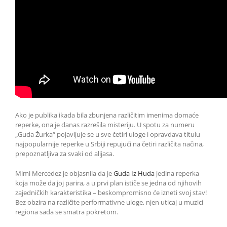
Ako je publika ikada bila zbunjena različitim imenima domaće
reperke, ona je danas razrešila misteriju. U spotu za numeru
„Guda Žurka“ pojavljuje se u sve četiri uloge i opravdava titulu
najpopularnije reperke u Srbiji repujući na četiri različita načina,
prepoznatljiva za svaki od alijasa.
Mimi Mercedez je objasnila da je
Guda Iz Huda
jedina reperka
koja može da joj parira, a u prvi plan ističe se jedna od njihovih
zajedničkih karakteristika – beskompromisno će izneti svoj stav!
Bez obzira na različite performativne uloge, njen uticaj u muzici
regiona sada se smatra pokretom.