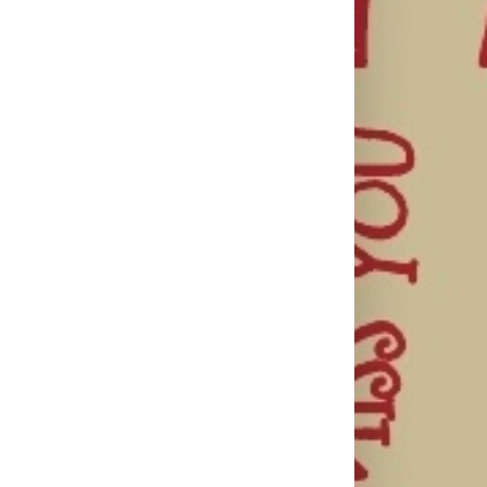
Najuspešnije
Priključi se
otvaranje
besplatnoj
HBO Max
studijskog
regionalnoj AI
predstavio
filma u Srbiji:
edukaciji i
službeni
Spajdermen:
nauči kako da
trejler za novu
Novi dan
veštačku
DC seriju
oborio rekord
inteligenciju
„Fenjeri“
već prvog
primeniš u
vikenda
praksi