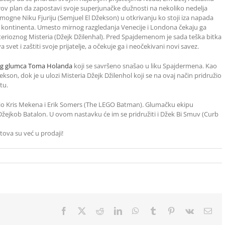
ov plan da zapostavi svoje superjunačke dužnosti na nekoliko nedelja
omogne Niku Fjuriju (Semjuel El Džekson) u otkrivanju ko stoji iza napada
og kontinenta. Umesto mirnog razgledanja Venecije i Londona čekaju ga
sterioznog Misteria (Džejk Džilenhal). Pred Spajdemenom je sada teška bitka
et i zaštiti svoje prijatelje, a očekuje ga i neočekivani novi savez.
og glumca Toma Holanda
koji se savršeno snašao u liku Spajdermena. Kao
žekson, dok je u ulozi Misteria Džejk Džilenhol koji se na ovaj način pridružio
tu.
ario Kris Mekena i Erik Somers (The LEGO Batman). Glumačku ekipu
Džejkob Batalon. U ovom nastavku će im se pridružiti i Džek Bi Smuv (Curb
tova su već u prodaji!
Facebook
X
Reddit
LinkedIn
WhatsApp
Tumblr
Pinterest
Vk
Ema