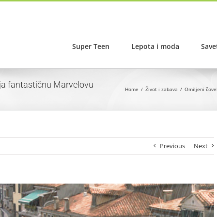
Super Teen
Lepota i moda
Save
lja fantastičnu Marvelovu
Home
Život i zabava
Omiljeni čove
Previous
Next