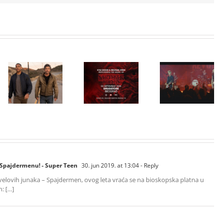
Film
NIMRODS,
inspirisan
HBO Max
ranim danima
STRANGER
predstavio
grupe GREEN
THINGS
službeni
DAY, stiže u
muzika iz
trejler za novu
CineStar i
serije uživo u
DC seriju
Concept
Beogradu!
„Fenjeri“
Cinema
ekskluzivno
11. i 14.
avgusta
 Spajdermenu! - Super Teen
30. jun 2019. at 13:04
- Reply
arvelovih junaka – Spajdermen, ovog leta vraća se na bioskopska platna u
: […]