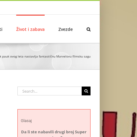
ti
Život i zabava
Zvezde
k pauk ovog leta nastavlja fantastičnu Marvelovu filmsku sagu
Search
for:
Glasaj
Da li ste nabavili drugi broj Super