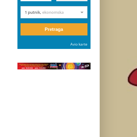
1 putnik
,
ekonomska
Pretraga
Avio karte