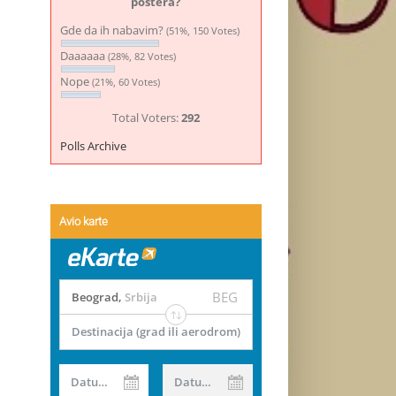
postera?
Gde da ih nabavim?
(51%, 150 Votes)
Daaaaaa
(28%, 82 Votes)
Nope
(21%, 60 Votes)
Total Voters:
292
Polls Archive
Avio karte
BEG
Beograd
,
Srbija
Destinacija (grad ili aerodrom)
Datum od
Datum do