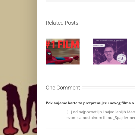
Related Posts
Najuspešnije
Priključi se
otvaranje
besplatnoj
studijskog
regionalnoj AI
filma u Srbiji:
edukaciji i
Spajdermen:
nauči kako da
Novi dan
veštačku
oborio rekord
inteligenciju
već prvog
primeniš u
vikenda
praksi
One Comment
Poklanjamo karte za pretpremijeru novog filma o
[…] od najpoznatijih i najvoljenijih M
svom samostalnom filmu „Spajdermen