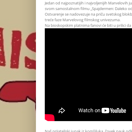
Jedan od najpoznatijih i najvoljenijih Marvelovih
svom samostalnom filmu „Spajdermen: Daleko od
Ostvarenje se nadovezuje na priču svetskog blokbas
treće faze Marvelovog filmskog univezuma.
Na bioskopskim platnima fanovi će biti u prilici da
Naš prijateljski junak iz komšiluka, čovek pauk odl