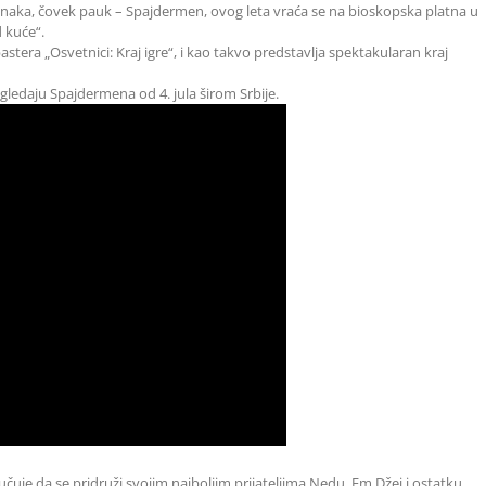
 junaka, čovek pauk – Spajdermen, ovog leta vraća se na bioskopska platna u
 kuće“.
tera „Osvetnici: Kraj igre“, i kao takvo predstavlja spektakularan kraj
 gledaju Spajdermena od 4. jula širom Srbije.
učuje da se pridruži svojim najboljim prijateljima Nedu, Em Džej i ostatku