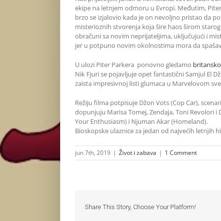
ekipe na letnjem odmoru u Evropi. Međutim, Piter
brzo se izjalovio kada je on nevoljno pristao da p
misterioznih stvorenja koja šire haos širom star
obračuni sa novim neprijateljima, uključujući i mi
jer u potpuno novim okolnostima mora da spašava sv
U ulozi Piter Parkera ponovno gledamo
britansk
Nik Fjuri se pojavljuje opet fantastični Samjul El D
zaista impresivnoj listi glumaca u Marvelovom sve
Režiju filma potpisuje Džon Vots (Cop Car), scen
dopunjuju Marisa Tomej, Zendaja, Toni Revolori i 
Your Enthusiasm) i Njuman Akar (Homeland).
Bioskopske ulaznice za jedan od najvećih letnjih hi
jun 7th, 2019
|
Život i zabava
|
1 Comment
Share This Story, Choose Your Platform!