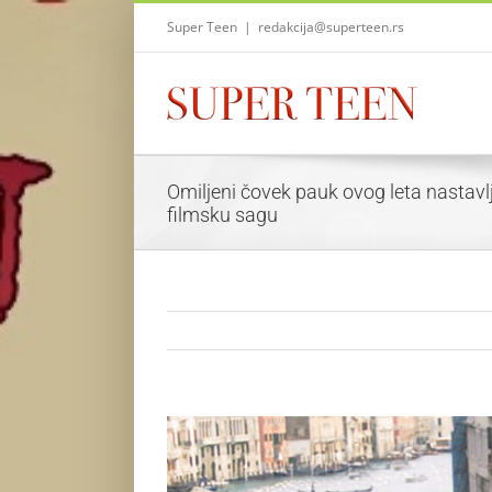
Skip
Super Teen
|
redakcija@superteen.rs
to
content
Omiljeni čovek pauk ovog leta nastav
filmsku sagu
View
Larger
Image