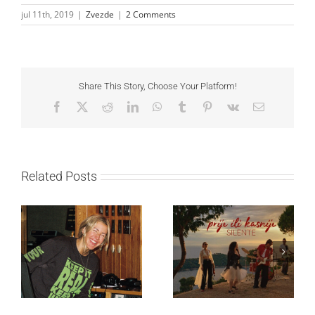
jul 11th, 2019
|
Zvezde
|
2 Comments
Share This Story, Choose Your Platform!
Facebook
X
Reddit
LinkedIn
WhatsApp
Tumblr
Pinterest
Vk
Email
Related Posts
Ellie Goulding otkriva
Silente objavio novi
nežniju stranu novim
singl “Prije ili kasnije”
singlom „4 Seasons“