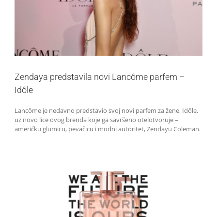
Zendaya predstavila novi Lancôme parfem –
Idôle
Lancôme je nedavno predstavio svoj novi parfem za žene, Idôle,
uz novo lice ovog brenda koje ga savršeno otelotvoruje –
američku glumicu, pevačicu i modni autoritet, Zendayu Coleman.