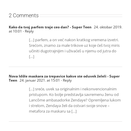
2 Comments
Kako da tvoj parfem traje ceo dan? - Super Teen
24. oktobar 2019.
at 10:01
- Reply
[…] parfem, a on već nakon kratkog vremena izvetri.
Srećom, znamo za male trikove uz koje ćeš tvoj miris
učiniti dugotrajnijim i uživaćeš u njemu od jutra do
[…]
Nova Idôle maskara za trepavice kakve ste oduvek želeli - Super
Teen
24. januar 2021. at 15:01
- Reply
[…] sreće, uvek sa originalnim i nekonvencionalnim
pristupom. Ko bolje predstavlja savremenu ženu od
Lancôme ambasadorke Zendaye? Opremljena lukom
i strelom, Zendaya želi da ostvari svoje snove –
metafora za maskaru sa […]