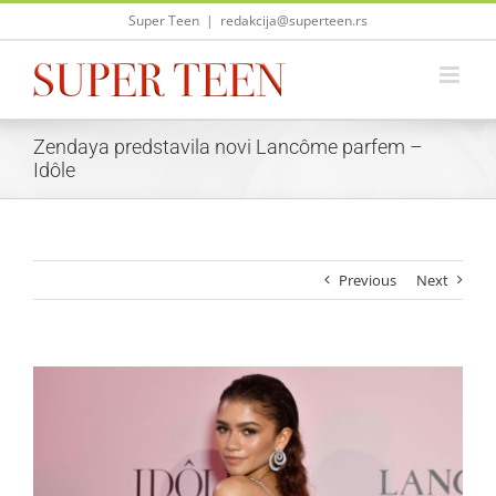
Skip
Super Teen
|
redakcija@superteen.rs
to
content
Zendaya predstavila novi Lancôme parfem –
Idôle
Previous
Next
View
Larger
Image