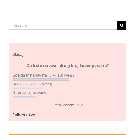
Search
for:
Glasaj
Da li ste nabavili drugi broj Super postera?
Gde da ih nabavim?
(51%, 150 Votes)
Daaaaaa
(28%, 82 Votes)
Nope
(21%, 60 Votes)
Total Voters:
292
Polls Archive