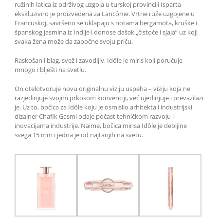
ružinih latica iz održivog uzgoja u turskoj provinciji Isparta
ekskluzivno je proizvedena za Lancôme. Vrtne ruže uzgojene u
Francuskoj, savršeno se uklapaju s notama bergamota, kruške i
španskog jasmina iz Indije i donose dašak „čistoće i sjaja” uz koji
svaka žena može da započne svoju priču.
Raskošan i blag, svež i zavodljiv, Idôle je miris koji poručuje
mnogo i blješti na svetlu.
On otelotvoruje novu originalnu viziju uspeha – viziju koja ne
razjedinjuje svojim prkosom konvenciji, već ujedinjuje i prevazilazi
je. Uz to, bočica za Idôle koju je osmislio arhitekta i industrijski
dizajner Chafik Gasmi odaje počast tehničkom razvoju i
inovacijama industrije. Naime, bočica mirisa Idôle je debljine
svega 15 mm i jedna je od najtanjih na svetu.