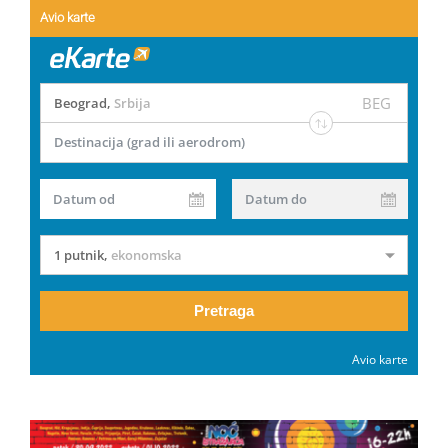
Avio karte
BEG
Beograd
,
Srbija
Destinacija (grad ili aerodrom)
Datum od
Datum do
1 putnik
,
ekonomska
Pretraga
Avio karte