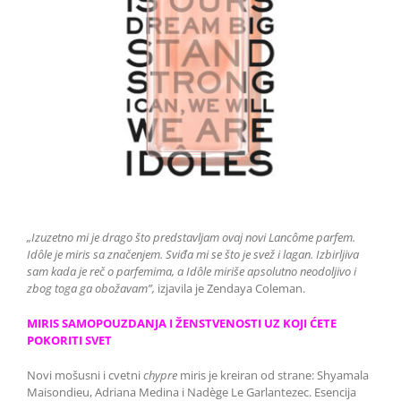
„Izuzetno mi je drago što predstavljam ovaj novi Lancôme parfem.
Idôle je miris sa značenjem. Sviđa mi se što je svež i lagan. Izbirljiva
sam kada je reč o parfemima, a
Idôle miriše apsolutno neodoljivo i
zbog toga ga obožavam”,
izjavila je Zendaya Coleman.
MIRIS SAMOPOUZDANJA I ŽENSTVENOSTI UZ KOJI ĆETE
POKORITI SVET
Novi mošusni i cvetni
chypre
miris je kreiran od strane: Shyamala
Maisondieu, Adriana Medina i Nadège Le Garlantezec. Esencija