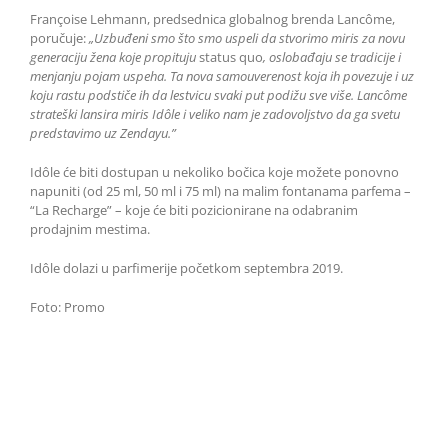
Françoise Lehmann, predsednica globalnog brenda Lancôme,
poručuje:
„Uzbuđeni smo što smo uspeli da stvorimo miris za novu
generaciju žena koje propituju
status quo
, oslobađaju se tradicije i
menjanju pojam uspeha. Ta nova samouverenost koja ih povezuje i uz
koju rastu podstiče ih da lestvicu svaki put podižu sve više. Lancôme
strateški lansira miris Idôle i veliko nam je zadovoljstvo da ga svetu
predstavimo uz Zendayu.”
Idôle će biti dostupan u nekoliko bočica koje možete ponovno
napuniti (od 25 ml, 50 ml i 75 ml) na malim fontanama parfema –
“La Recharge” – koje će biti pozicionirane na odabranim
prodajnim mestima.
Idôle dolazi u parfimerije početkom septembra 2019.
Foto: Promo