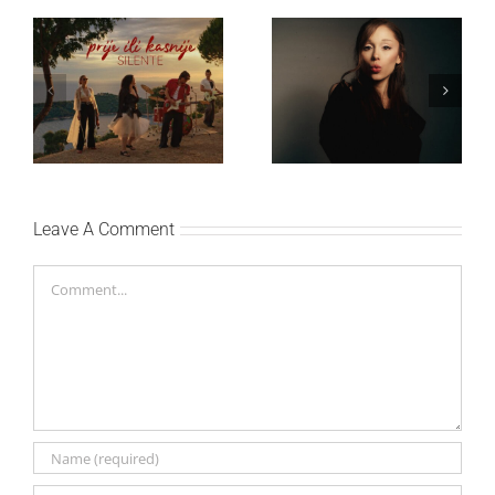
Ariana Grande objavila
Silente objavio novi
osmi studijski album
singl “Prije ili kasnije”
„petal“
Leave A Comment
Comment