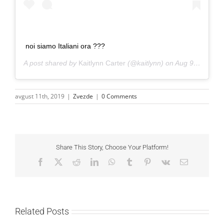
noi siamo Italiani ora ???
A post shared by
Kaitlynn Carter
(@kaitlynn) on
Aug 9, 2019 at 11:51am PDT
avgust 11th, 2019
|
Zvezde
|
0 Comments
Share This Story, Choose Your Platform!
Facebook
X
Reddit
LinkedIn
WhatsApp
Tumblr
Pinterest
Vk
Email
Related Posts