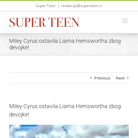
Skip
Super Teen
|
redakcija@superteen.rs
to
content
Miley Cyrus ostavila Liama Hemswortha zbog
devojke!
Previous
Next
Miley Cyrus ostavila Liama Hemswortha zbog
devojke!