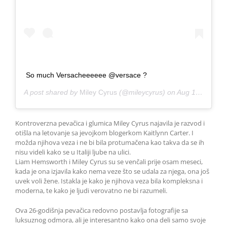
So much Versacheeeeee @versace ?
A post shared by
Miley Cyrus
(@mileycyrus) on
Aug 10, 2019 at 6:42am PDT
Kontroverzna pevačica i glumica Miley Cyrus najavila je razvod i
otišla na letovanje sa jevojkom blogerkom Kaitlynn Carter. I
možda njihova veza i ne bi bila protumačena kao takva da se ih
nisu videli kako se u Italiji ljube na ulici.
Liam Hemsworth i Miley Cyrus su se venčali prije osam meseci,
kada je ona izjavila kako nema veze što se udala za njega, ona još
uvek voli žene. Istakla je kako je njihova veza bila kompleksna i
moderna, te kako je ljudi verovatno ne bi razumeli.
Ova 26-godišnja pevačica redovno postavlja fotografije sa
luksuznog odmora, ali je interesantno kako ona deli samo svoje