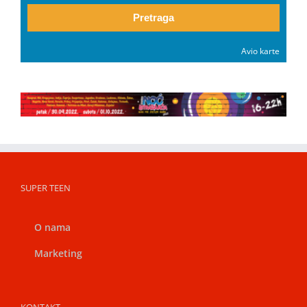
Pretraga
Avio karte
SUPER TEEN
O nama
Marketing