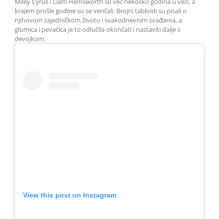
Miley Cyrus i Liam Hemsworth su već nekoliko godina u vezi, a
krajem prošle godine su se venčali. Brojni tabloidi su pisali o
njihovom zajedničkom životu i svakodnevnim svađama, a
glumica i pevačica je to odlučila okončati i nastaviti dalje s
devojkom.
View this post on Instagram