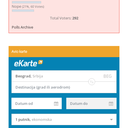
Nope
(21%, 60 Votes)
Total Voters:
292
Polls Archive
Avio karte
BEG
Beograd
,
Srbija
Destinacija (grad ili aerodrom)
Datum od
Datum do
1 putnik
,
ekonomska