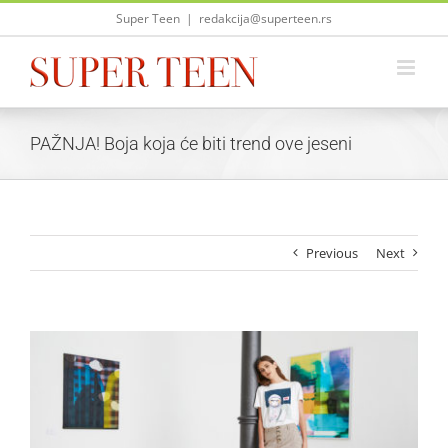
Skip
Super Teen
|
redakcija@superteen.rs
to
content
PAŽNJA! Boja koja će biti trend ove jeseni
Previous
Next
View
Larger
Image