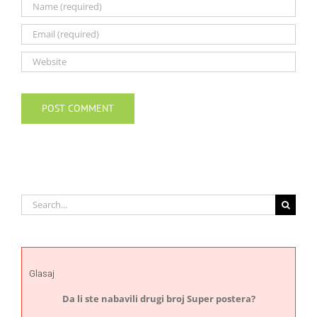
Search
for:
Glasaj
Da li ste nabavili drugi broj Super postera?