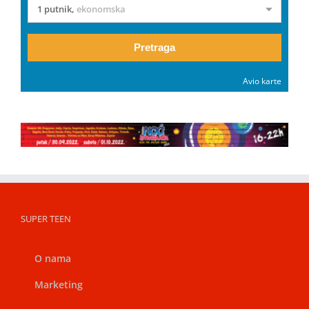
1 putnik
,
ekonomska
Pretraga
Avio karte
SUPER TEEN
O nama
Marketing