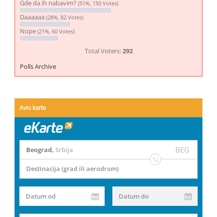
Gde da ih nabavim?
(51%, 150 Votes)
Daaaaaa
(28%, 82 Votes)
Nope
(21%, 60 Votes)
Total Voters:
292
Polls Archive
Avio karte
BEG
Beograd
,
Srbija
Destinacija (grad ili aerodrom)
Datum od
Datum do