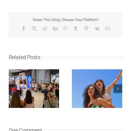
Share This Story, Choose Your Platform!
Facebook
X
Reddit
LinkedIn
WhatsApp
Tumblr
Pinterest
Vk
Email
Related Posts
Lilly Drogerie proslavile
10. online rođendan,
Leto menja naše navike
uručile automobil
– vreme je da
Citroën C3 i najavile
promenite i beauty
saradnju sa
rutinu
šampionkom Andreom
Bokan
One Comment