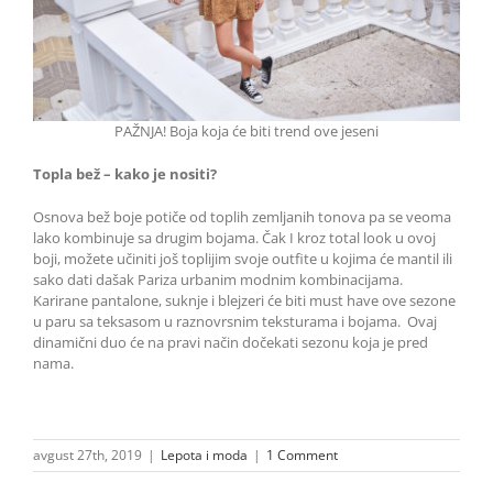
PAŽNJA! Boja koja će biti trend ove jeseni
Topla bež – kako je nositi?
Osnova bež boje potiče od toplih zemljanih tonova pa se veoma
lako kombinuje sa drugim bojama. Čak I kroz total look u ovoj
boji, možete učiniti još toplijim svoje outfite u kojima će mantil ili
sako dati dašak Pariza urbanim modnim kombinacijama.
Karirane pantalone, suknje i blejzeri će biti must have ove sezone
u paru sa teksasom u raznovrsnim teksturama i bojama. Ovaj
dinamični duo će na pravi način dočekati sezonu koja je pred
nama.
avgust 27th, 2019
|
Lepota i moda
|
1 Comment