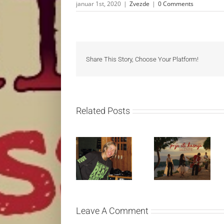
januar 1st, 2020
|
Zvezde
|
0 Comments
Share This Story, Choose Your Platform!
Related Posts
Ellie Goulding
Silente
otkriva nežniju
objavio novi
stranu novim
singl “Prije ili
singlom „4
kasnije”
Seasons“
Leave A Comment