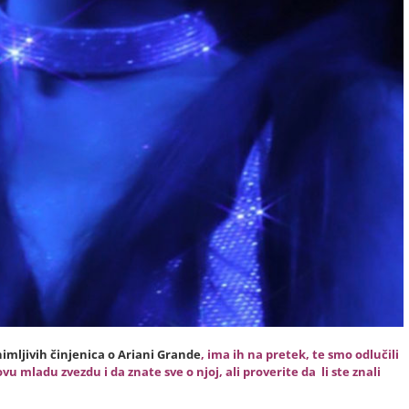
nimljivih činjenica o Ariani Grande
, ima ih na pretek, te smo odlučili
vu mladu zvezdu i da znate sve o njoj, ali proverite da li ste znali