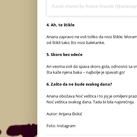
A post shared by
Ariana Grande
(@arianag
4. Ah, te štikle
Ariana zapravo ne voli toliko da nosi štikle. Moram
od štikli tako što nosi baletanke.
5. Skoro bez odeće
Ari veoma voli da spava skoro gola, odnosno sa vrl
šta kaže njena baka – najbolje je spavati go!
6. Zašto da ne bude svakog dana?
Ariana obožava Noć veštica i to joj je omiljeni praz
Noć veštica svakog dana. Tada bi bila najsrećnija.
Autor: Arijana Đokić
Foto: Instagram