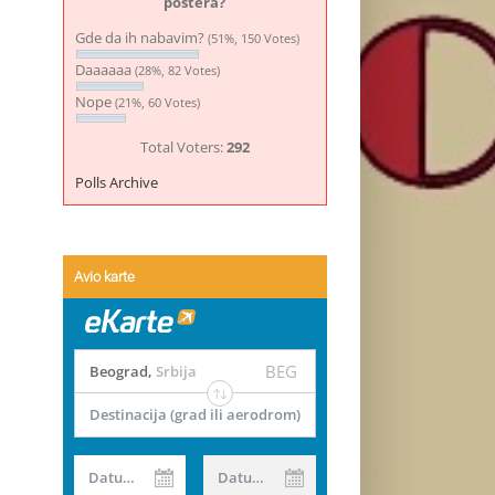
postera?
Gde da ih nabavim?
(51%, 150 Votes)
Daaaaaa
(28%, 82 Votes)
Nope
(21%, 60 Votes)
Total Voters:
292
Polls Archive
Avio karte
BEG
Beograd
,
Srbija
Destinacija (grad ili aerodrom)
Datum od
Datum do