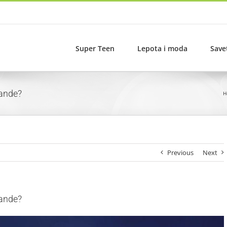
Super Teen
Lepota i moda
Save
rande?
H
Previous
Next
rande?