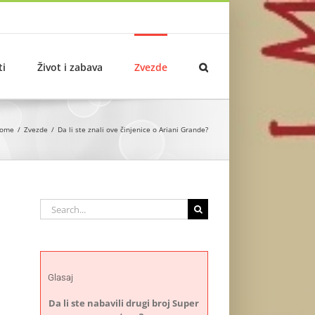
ti
Život i zabava
Zvezde
ome
Zvezde
Da li ste znali ove činjenice o Ariani Grande?
Search
for:
Glasaj
Da li ste nabavili drugi broj Super