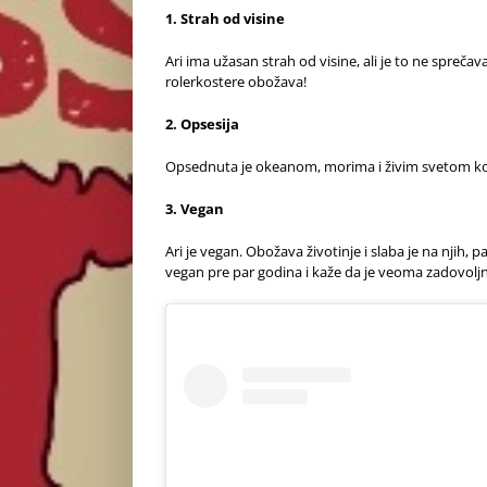
1. Strah od visine
Ari ima užasan strah od visine, ali je to ne sprečav
rolerkostere obožava!
2. Opsesija
Opsednuta je okeanom, morima i živim svetom koji ž
3. Vegan
Ari je vegan. Obožava životinje i slaba je na njih, 
vegan pre par godina i kaže da je veoma zadovoljn