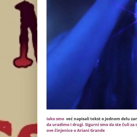
Iako smo
već napisali tekst o jednom delu za
da uradimo i drugi. Sigurni smo da ste čuli za o
ove činjenice o Ariani Grande