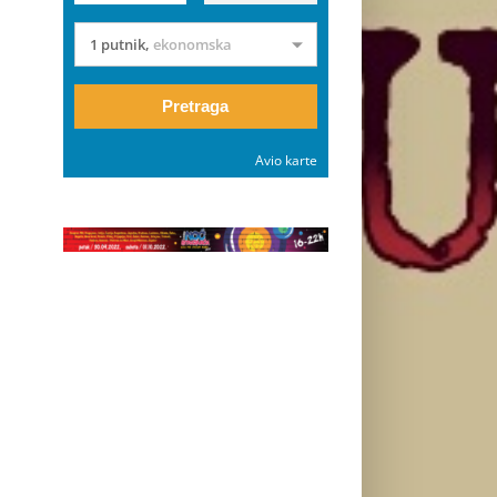
1 putnik
,
ekonomska
Pretraga
Avio karte