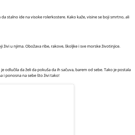
a da stalno ide na visoke rolerkostere. Kako kaže, visine se boji smrtno, ali
ivi u njima. Obožava ribe, rakove, školjke i sve morske životinjice.
pa je odlučila da želi da pokuša da ih sačuva, barem od sebe. Tako je postala
a i ponosna na sebe što živi tako!