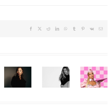
Facebook
X
Reddit
LinkedIn
WhatsApp
Tumblr
Pinterest
Vk
Ema
Paris Hilton
Karol G
ponovo u ulozi
objavila singl
„Gloss Boss“
„Matadora“ i
Ariana Grande
u kampanji
najavila novi
objavila osmi
NYX
album „No Me
studijski
Professional
Arrepiento de
album „petal“
Makeup „If
Sentir Tanto“
You NYX, You
koji stiže 7.
Know“
avgusta
Volume 2