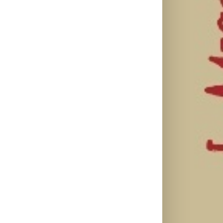
il
Ellie Goulding
Silente
Ariana Grande
otkriva nežniju
objavio novi
objavila osmi
stranu novim
singl “Prije ili
studijski
singlom „4
kasnije”
album „petal“
Seasons“