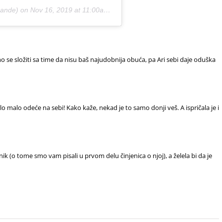
rande) on
Nov 16, 2019 at 11:00am PST
o se složiti sa time da nisu baš najudobnija obuća, pa Ari sebi daje oduška
o malo odeće na sebi! Kako kaže, nekad je to samo donji veš. A ispričala je i
nik (o tome smo vam pisali u prvom delu činjenica o njoj), a želela bi da je