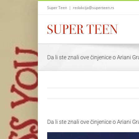
Skip
Super Teen
|
redakcija@superteen.rs
to
content
Da li ste znali ove činjenice o Ariani G
Da li ste znali ove činjenice o Ariani G