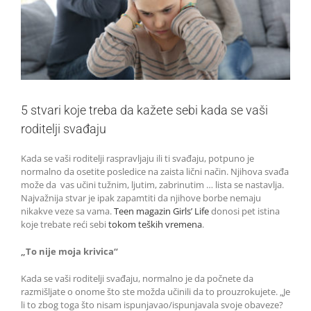
5 stvari koje treba da kažete sebi kada se vaši
roditelji svađaju
Kada se vaši roditelji raspravljaju ili ti svađaju, potpuno je
normalno da osetite posledice na zaista lični način. Njihova svađa
može da vas učini tužnim, ljutim, zabrinutim … lista se nastavlja.
Najvažnija stvar je ipak zapamtiti da njihove borbe nemaju
nikakve veze sa vama.
Teen magazin Girls’ Life
donosi pet istina
koje trebate reći sebi
tokom teških vremena
.
„To nije moja krivica“
Kada se vaši roditelji svađaju, normalno je da počnete da
razmišljate o onome što ste možda učinili da to prouzrokujete. „Je
li to zbog toga što nisam ispunjavao/ispunjavala svoje obaveze?