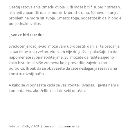
Osećaj razdvajanja između dvoje ljudi može biti * super * stresan,
ali vredi zapamtiti da ne morate izabrati stranu. Njihovo pitanje,
problem ne mora biti tvoje. Umesto toga, podsetite ih da ih oboje
podjednako volite.
„Sve će biti u redu“
Svedočenje lošoj svađi može vam upropastiti dan, ali ta osećanja i
situacije ne traju večno. Ako vam nije do gužve, pokušajte to da
napomenete svojim roditeljima. Svi možete da radite zajedno
kako biste imali više vremena koje provodite zajedno kao
porodica. Ili pak da se obavežete da ćete neslaganja rešavati na
konstruktivniji način.
A kako se vi ponašate kada se vaši roditelji svađaju? Javite nam u
komentarima ako želite da date sebi oduška.
februar 26th, 2020
|
Saveti
|
0 Comments