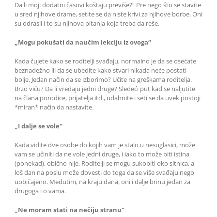
Da li moji dodatni časovi koštaju previše?“ Pre nego što se stavite
u sred njihove drame, setite se da niste krivi za njihove borbe. Oni
su odrasli i to su njihova pitanja koja treba da reše.
„Mogu pokušati da naučim lekciju iz ovoga“
Kada čujete kako se roditelji svađaju, normalno je da se osećate
beznadežno ili da se ubedite kako stvari nikada neće postati
bolje. Jedan način da se izborimo? Učite na greškama roditelja.
Brzo viču? Da li vređaju jedni druge? Sledeći put kad se naljutite
na člana porodice, prijatelja itd., udahnite i seti se da uvek postoji
*miran* način da nastavite.
„I dalje se vole“
Kada vidite dve osobe do kojih vam je stalo u nesuglasici, može
vam se učiniti da ne vole jedni druge, i iako to može biti istina
(ponekad), obično nije. Roditelji se mogu sukobiti oko sitnica, a
loš dan na poslu može dovesti do toga da se više svađaju nego
uobičajeno. Međutim, na kraju dana, oni i dalje brinu jedan za
drugoga i o vama.
„Ne moram stati na nečiju stranu“