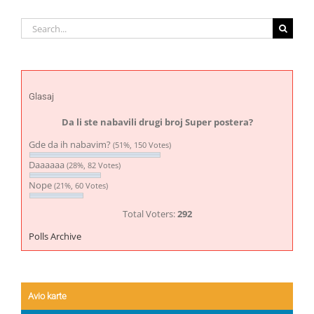
Search
for:
Glasaj
Da li ste nabavili drugi broj Super postera?
Gde da ih nabavim?
(51%, 150 Votes)
Daaaaaa
(28%, 82 Votes)
Nope
(21%, 60 Votes)
Total Voters:
292
Polls Archive
Avio karte