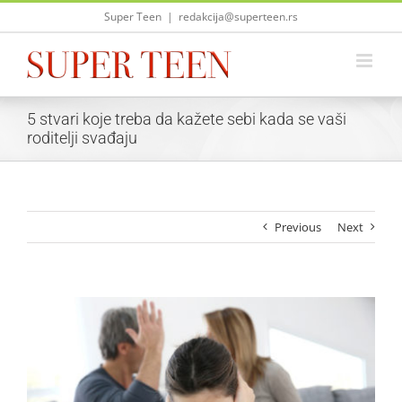
Skip
Super Teen
|
redakcija@superteen.rs
to
content
5 stvari koje treba da kažete sebi kada se vaši
roditelji svađaju
Previous
Next
View
Larger
Image