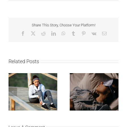
Share This Story, Choose Your Platform!
Facebook
X
Reddit
LinkedIn
WhatsApp
Tumblr
Pinterest
Vk
Email
Related Posts
Treniraj pametno: Kako
Zašto je važno da
da izbegneš povrede i
spavaš 8 sati?
ostaneš u top formi