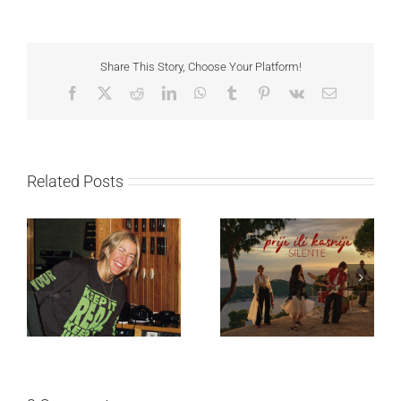
Share This Story, Choose Your Platform!
Facebook
X
Reddit
LinkedIn
WhatsApp
Tumblr
Pinterest
Vk
Email
Related Posts
Ellie Goulding otkriva
Silente objavio novi
nežniju stranu novim
singl “Prije ili kasnije”
singlom „4 Seasons“