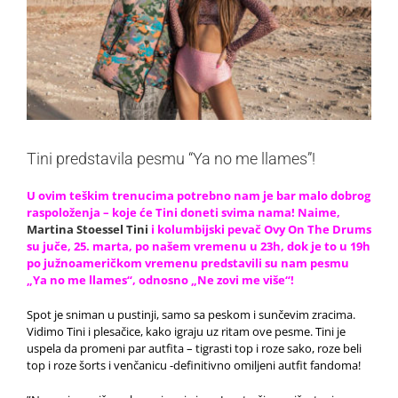
Tini predstavila pesmu “Ya no me llames”!
U ovim teškim trenucima potrebno nam je bar malo dobrog
raspoloženja – koje će Tini doneti svima nama! Naime,
Martina Stoessel Tini
i kolumbijski pevač Ovy On The Drums
su juče, 25. marta, po našem vremenu u 23h, dok je to u 19h
po južnoameričkom vremenu predstavili su nam pesmu
„Ya no me llames“, odnosno „Ne zovi me više“!
Spot je sniman u pustinji, samo sa peskom i sunčevim zracima.
Vidimo Tini i plesačice, kako igraju uz ritam ove pesme. Tini je
uspela da promeni par autfita – tigrasti top i roze sako, roze beli
top i roze šorts i venčanicu -definitivno omiljeni autfit fandoma!