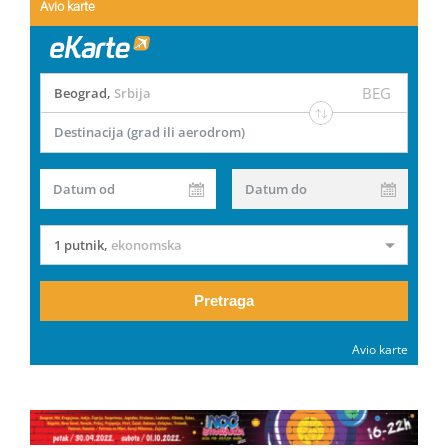
Avio karte
BEG
Beograd
,
Srbija
Destinacija (grad ili aerodrom)
Datum od
Datum do
1 putnik
,
ekonomska
Pretraga
Avio karte