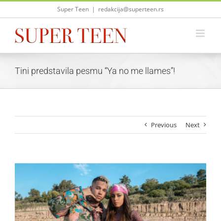
Skip
Super Teen
|
redakcija@superteen.rs
to
content
Tini predstavila pesmu “Ya no me llames”!
Previous
Next
View
Larger
Image