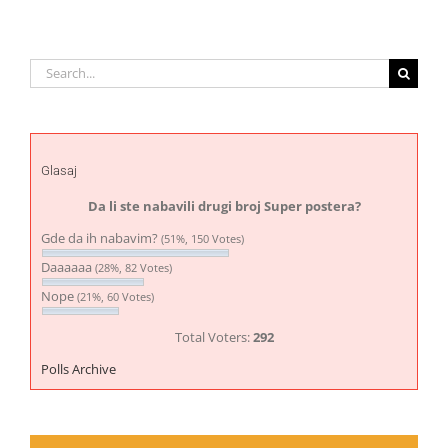
Search
for:
Glasaj
Da li ste nabavili drugi broj Super postera?
Gde da ih nabavim?
(51%, 150 Votes)
Daaaaaa
(28%, 82 Votes)
Nope
(21%, 60 Votes)
Total Voters:
292
Polls Archive