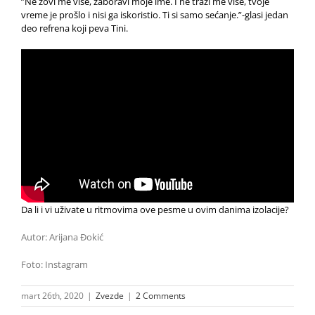
”Ne zovi me više, zaboravi moje ime. I ne traži me više, tvoje
vreme je prošlo i nisi ga iskoristio. Ti si samo sećanje.”-glasi jedan
deo refrena koji peva Tini.
Da li i vi uživate u ritmovima ove pesme u ovim danima izolacije?
Autor: Arijana Đokić
Foto: Instagram
mart 26th, 2020
|
Zvezde
|
2 Comments