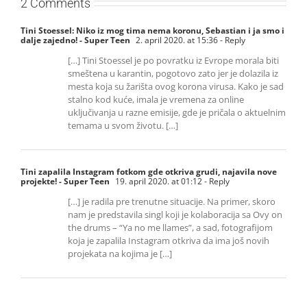
2 Comments
Tini Stoessel: Niko iz mog tima nema koronu, Sebastian i ja smo i
dalje zajedno! - Super Teen
2. april 2020. at 15:36
- Reply
[…] Tini Stoessel je po povratku iz Evrope morala biti
smeštena u karantin, pogotovo zato jer je dolazila iz
mesta koja su žarišta ovog korona virusa. Kako je sad
stalno kod kuće, imala je vremena za online
uključivanja u razne emisije, gde je pričala o aktuelnim
temama u svom životu. […]
Tini zapalila Instagram fotkom gde otkriva grudi, najavila nove
projekte! - Super Teen
19. april 2020. at 01:12
- Reply
[…] je radila pre trenutne situacije. Na primer, skoro
nam je predstavila singl koji je kolaboracija sa Ovy on
the drums – “Ya no me llames”, a sad, fotografijom
koja je zapalila Instagram otkriva da ima još novih
projekata na kojima je […]