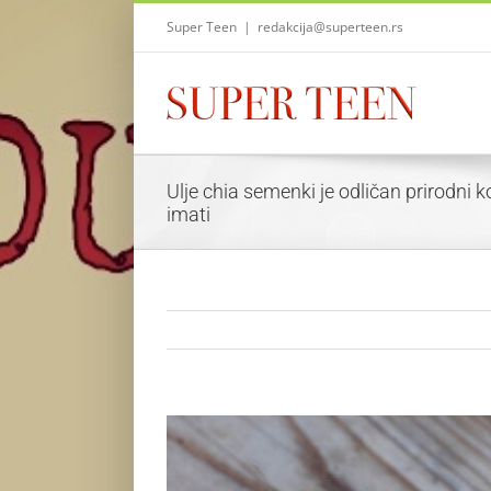
Skip
Super Teen
|
redakcija@superteen.rs
to
content
Ulje chia semenki je odličan prirodni 
imati
View
Larger
Image