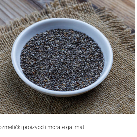
kozmetički proizvod i morate ga imati