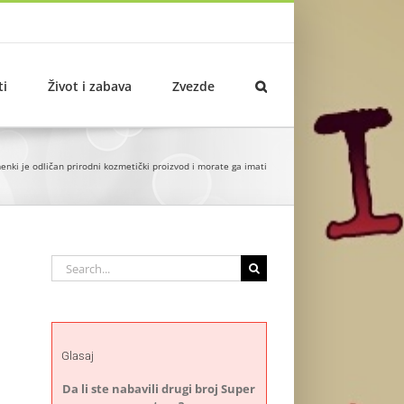
ti
Život i zabava
Zvezde
enki je odličan prirodni kozmetički proizvod i morate ga imati
Search
for:
Glasaj
Da li ste nabavili drugi broj Super