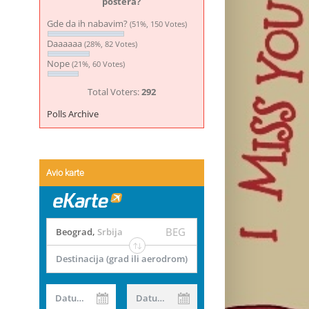
postera?
Gde da ih nabavim?
(51%, 150 Votes)
Daaaaaa
(28%, 82 Votes)
Nope
(21%, 60 Votes)
Total Voters:
292
Polls Archive
Avio karte
BEG
Beograd
,
Srbija
Destinacija (grad ili aerodrom)
Datum od
Datum do