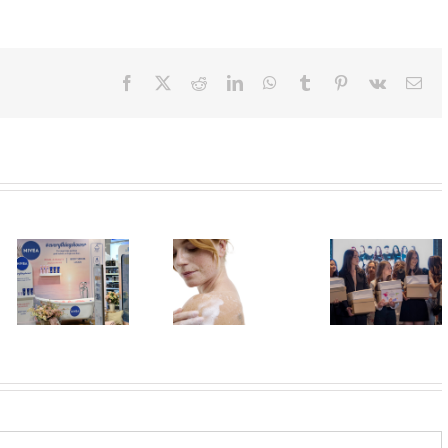
Facebook
X
Reddit
LinkedIn
WhatsApp
Tumblr
Pinterest
Vk
Ema
U Lilly
drogerijama
Shaping
Koža kao na
do 31. jula
Futures:
odmoru –
proizvodi za
Revija frizura
lepa, meka i
negu tela
kao kruna
blistava
sniženi do 30
programa
odsto