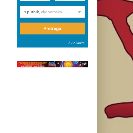
1 putnik
,
ekonomska
Pretraga
Avio karte