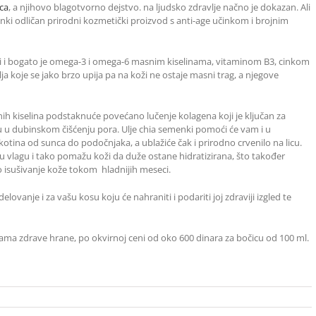
ca
, a njihovo blagotvorno dejstvo. na ljudsko zdravlje načno je dokazan. Ali
menki odličan prirodni kozmetički proizvod s anti-age učinkom i brojnim
 i bogato je omega-3 i omega-6 masnim kiselinama, vitaminom B3, cinkom
lja koje se jako brzo upija pa na koži ne ostaje masni trag, a njegove
nih kiselina podstaknuće povećano lučenje kolagena koji je ključan za
u u dubinskom čišćenju pora. Ulje chia semenki pomoći će vam i u
tina od sunca do podočnjaka, a ublažiće čak i prirodno crvenilo na licu.
 vlagu i tako pomažu koži da duže ostane hidratizirana, što također
o isušivanje kože tokom hladnijih meseci.
ovanje i za vašu kosu koju će nahraniti i podariti joj zdraviji izgled te
ama zdrave hrane, po okvirnoj ceni od oko 600 dinara za bočicu od 100 ml.