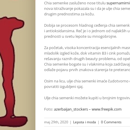
Chia semenke zasluženo nose titulu
supernamirni
nova istraživanje pokazala su i da je ulje chia se
drugim prednostima za kožu.
Dobija se procesom hladnog ceđenja chia semenki
i antioksidansima. Reč je i o jednom od najlakših u
prednosti u svetu lepote su mnogobrojne.
Za početak, visoka koncentracija esencijalnih mas
mladolik izgled kože, dok vitamin B3 i cink pomaž
rešavanju raznih drugih beauty problema, od opeko
Chia semenke bogate su i vlaknima koja zadržavaju
odlaže pojavu prvih znakova starenja te preteran
Osim na licu, ulje chia semenki imaće čudotvorno del
povratiti izgubljeni sjaj.
Ulje chia semenki možete kupiti u brojnim trgovin
Foto:
azerbaijan_stockers – www.freepik.com
maj 29th, 2020
|
Lepota i moda
|
0 Comments