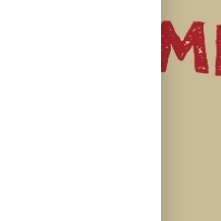
il
Lilly Drogerie
proslavile 10.
online
U Lilly
rođendan,
Leto menja
drogerijama
uručile
naše navike –
do 31. jula
automobil
vreme je da
proizvodi za
Citroën C3 i
promenite i
negu tela
najavile
beauty rutinu
sniženi do 30
saradnju sa
odsto
šampionkom
Andreom
Bokan