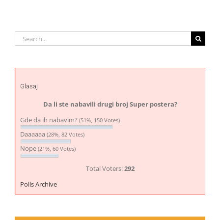
Search
for:
Glasaj
Da li ste nabavili drugi broj Super postera?
Gde da ih nabavim?
(51%, 150 Votes)
Daaaaaa
(28%, 82 Votes)
Nope
(21%, 60 Votes)
Total Voters:
292
Polls Archive