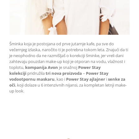
Šminka koja je postojana od prve jutarnje kafe, pa sve do
večernjeg izlaska, naročito ti je potrebna tokom leta. Znajući da ti
je neophodno da ne razmišljaš o korekciji šminke, jer vreli dani
zahtevaju pouzdan make-up koji je otporan na vodu, vlažnost i
toplotu,
kompanija Avon
je snažnoj
Power Stay
kolekciji
pridružila
tri nova proizvoda
–
Power Stay
vodootpornu maskaru
, kao i
Power Stay ajlajner
i
senke za
oči
, koji dolaze u 6 intenzivnih nijansi, za kompletan letnji make-
up look.