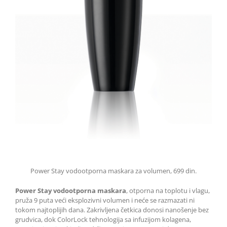
Power Stay vodootporna maskara za volumen, 699 din.
Power Stay vodootporna maskara
, otporna na toplotu i vlagu,
pruža 9 puta veći eksplozivni volumen i neće se razmazati ni
tokom najtoplijih dana. Zakrivljena četkica donosi nanošenje bez
grudvica, dok ColorLock tehnologija sa infuzijom kolagena,