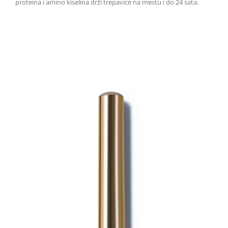
proteina i amino kiselina drži trepavice na mestu i do 24 sata.