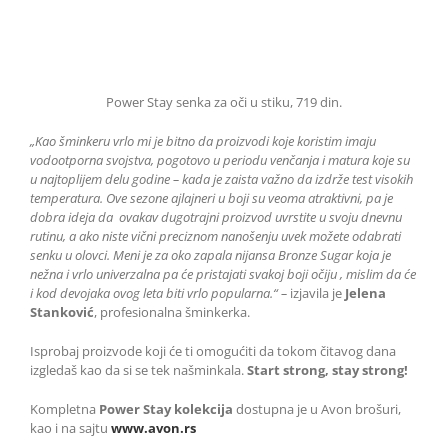
Power Stay senka za oči u stiku, 719 din.
„Kao šminkeru vrlo mi je bitno da proizvodi koje koristim imaju
vodootporna svojstva, pogotovo u periodu venčanja i matura koje su
u najtoplijem delu godine – kada je zaista važno da izdrže test visokih
temperatura. Ove sezone ajlajneri u boji su veoma atraktivni, pa je
dobra ideja da ovakav dugotrajni proizvod uvrstite u svoju dnevnu
rutinu, a ako niste vični preciznom nanošenju uvek možete odabrati
senku u olovci. Meni je za oko zapala nijansa Bronze Sugar koja je
nežna i vrlo univerzalna pa će pristajati svakoj boji očiju , mislim da će
i kod devojaka ovog leta biti vrlo popularna.“ –
izjavila je
Jelena
Stanković
, profesionalna šminkerka.
Isprobaj proizvode koji će ti omogućiti da tokom čitavog dana
izgledaš kao da si se tek našminkala.
Start strong, stay strong!
Kompletna
Power Stay kolekcija
dostupna je u Avon brošuri,
kao i na sajtu
www.avon.rs