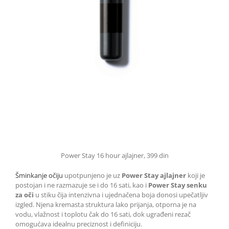
Power Stay 16 hour ajlajner, 399 din
Šminkanje očiju
upotpunjeno je uz
Power Stay ajlajner
koji je
postojan i ne razmazuje se i do 16 sati, kao i
Power Stay senku
za oči
u stiku čija intenzivna i ujednačena boja donosi upečatljiv
izgled. Njena kremasta struktura lako prijanja, otporna je na
vodu, vlažnost i toplotu čak do 16 sati, dok ugrađeni rezač
omogućava idealnu preciznost i definiciju.