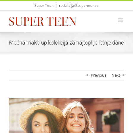
Skip
Super Teen
|
redakcija@superteen.rs
to
content
Moćna make-up kolekcija za najtoplije letnje dane
Previous
Next
View
Larger
Image