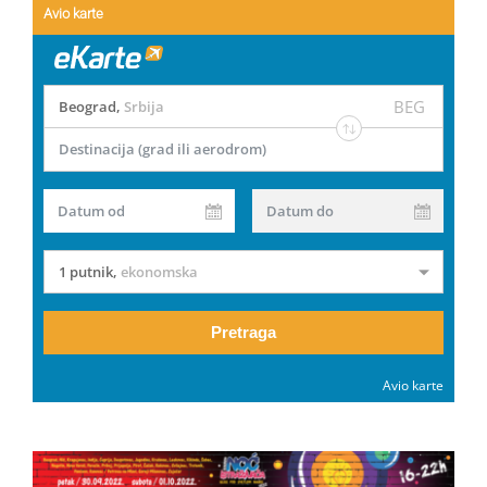
Avio karte
BEG
Beograd
,
Srbija
Destinacija (grad ili aerodrom)
Datum od
Datum do
1 putnik
,
ekonomska
Pretraga
Avio karte