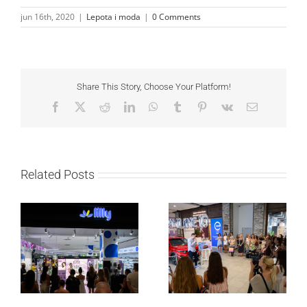
jun 16th, 2020
|
Lepota i moda
|
0 Comments
Share This Story, Choose Your Platform!
Facebook
X
Reddit
LinkedIn
WhatsApp
Tumblr
Pinterest
Vk
Email
Related Posts
Lilly Drogerie proslavile
Lilly Drogerie i L’Oréal
10. online rođendan,
Paris Elseve na
uručile automobil
Festivalu nege kose
Citroën C3 i najavile
predstavili Collagen
saradnju sa
Lifter liniju i popuste do
šampionkom Andreom
30 odsto
Bokan