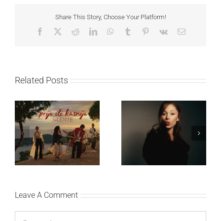
Share This Story, Choose Your Platform!
Facebook
X
Reddit
LinkedIn
WhatsApp
Tumblr
Pinterest
Vk
Email
Related Posts
Ariana Grande objavila
Silente objavio novi
osmi studijski album
singl “Prije ili kasnije”
„petal“
Leave A Comment
Comment