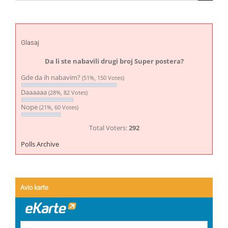
Glasaj
Da li ste nabavili drugi broj Super postera?
Gde da ih nabavim?
(51%, 150 Votes)
Daaaaaa
(28%, 82 Votes)
Nope
(21%, 60 Votes)
Total Voters:
292
Polls Archive
Avio karte