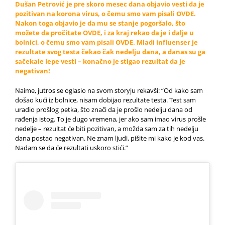
Dušan Petrović je pre skoro mesec dana objavio vesti da je
pozitivan na korona virus, o čemu smo vam pisali
OVDE
.
Nakon toga objavio je da mu se stanje pogoršalo, što
možete da pročitate
OVDE
, i za kraj rekao da je i dalje u
bolnici, o čemu smo vam pisali
OVDE
. Mladi influenser je
rezultate svog testa čekao čak nedelju dana, a danas su ga
sačekale lepe vesti – konačno je stigao rezultat da je
negativan!
Naime, jutros se oglasio na svom storyju rekavši: “Od kako sam
došao kući iz bolnice, nisam dobijao rezultate testa. Test sam
uradio prošlog petka, što znači da je prošlo nedelju dana od
rađenja istog. To je dugo vremena, jer ako sam imao virus prošle
nedelje – rezultat će biti pozitivan, a možda sam za tih nedelju
dana postao negativan. Ne znam ljudi, pišite mi kako je kod vas.
Nadam se da će rezultati uskoro stići.”