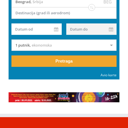
BEG
Beograd
,
Srbija
Destinacija (grad ili aerodrom)
Datum od
Datum do
1 putnik
,
ekonomska
Pretraga
Avio karte