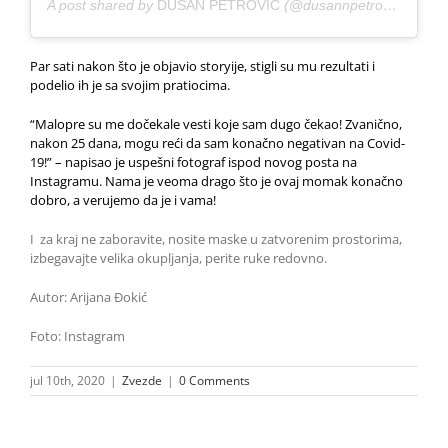
A post shared by
DUSAN PETROVIC
(@dusannpetrovic) on
Ju
Par sati nakon što je objavio storyije, stigli su mu rezultati i
podelio ih je sa svojim pratiocima.
“Malopre su me dočekale vesti koje sam dugo čekao! Zvanično,
nakon 25 dana, mogu reći da sam konačno negativan na Covid-
19!” – napisao je uspešni fotograf ispod novog posta na
Instagramu. Nama je veoma drago što je ovaj momak konačno
dobro, a verujemo da je i vama!
I za kraj ne zaboravite, nosite maske u zatvorenim prostorima,
izbegavajte velika okupljanja, perite ruke redovno.
Autor: Arijana Đokić
Foto: Instagram
jul 10th, 2020
|
Zvezde
|
0 Comments