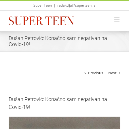
Skip
Super Teen
|
redakcija@superteen.rs
to
content
Dušan Petrović: Konačno sam negativan na
Covid-19!
Previous
Next
Dušan Petrović: Konačno sam negativan na
Covid-19!