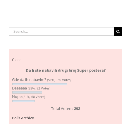
Search
for:
Glasaj
Da li ste nabavili drugi broj Super postera?
Gde da ih nabavim?
(51%, 150 Votes)
Daaaaaa
(28%, 82 Votes)
Nope
(21%, 60 Votes)
Total Voters:
292
Polls Archive