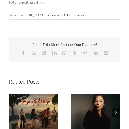
Foto: privatna arhiva
decembar 13th, 2020
|
Zvezde
|
0 Comments
Share This Story, Choose Your Platform!
Facebook
X
Reddit
LinkedIn
WhatsApp
Tumblr
Pinterest
Vk
Email
Related Posts
Ariana Grande objavila
Silente objavio novi
osmi studijski album
singl “Prije ili kasnije”
„petal“