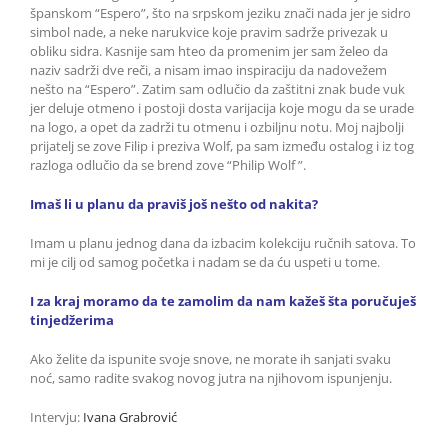
španskom “Espero”, što na srpskom jeziku znači nada jer je sidro
simbol nade, a neke narukvice koje pravim sadrže privezak u
obliku sidra. Kasnije sam hteo da promenim jer sam želeo da
naziv sadrži dve reči, a nisam imao inspiraciju da nadovežem
nešto na “Espero”. Zatim sam odlučio da zaštitni znak bude vuk
jer deluje otmeno i postoji dosta varijacija koje mogu da se urade
na logo, a opet da zadrži tu otmenu i ozbiljnu notu. Moj najbolji
prijatelj se zove Filip i preziva Wolf, pa sam između ostalog i iz tog
razloga odlučio da se brend zove “Philip Wolf ”.
Imaš li u planu da praviš još nešto od nakita?
Imam u planu jednog dana da izbacim kolekciju ručnih satova. To
mi je cilj od samog početka i nadam se da ću uspeti u tome.
I za kraj moramo da te zamolim da nam kažeš šta poručuješ
tinjedžerima
Ako želite da ispunite svoje snove, ne morate ih sanjati svaku
noć, samo radite svakog novog jutra na njihovom ispunjenju.
Intervju:
Ivana Grabrović