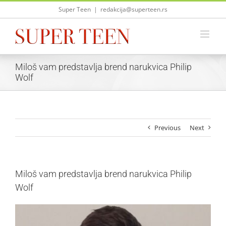
Skip
Super Teen
|
redakcija@superteen.rs
to
content
Miloš vam predstavlja brend narukvica Philip
Wolf
Previous
Next
Miloš vam predstavlja brend narukvica Philip
Wolf