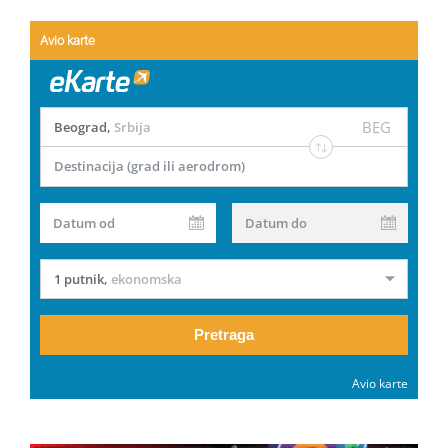
Avio karte
BEG
Beograd
,
Srbija
Destinacija (grad ili aerodrom)
Datum od
Datum do
1 putnik
,
ekonomska
Pretraga
Avio karte