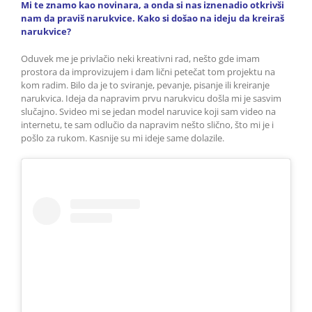
Mi te znamo kao novinara, a onda si nas iznenadio otkrivši
nam da praviš narukvice. Kako si došao na ideju da kreiraš
narukvice?
Oduvek me je privlačio neki kreativni rad, nešto gde imam
prostora da improvizujem i dam lični petečat tom projektu na
kom radim. Bilo da je to sviranje, pevanje, pisanje ili kreiranje
narukvica. Ideja da napravim prvu narukvicu došla mi je sasvim
slučajno. Svideo mi se jedan model naruvice koji sam video na
internetu, te sam odlučio da napravim nešto slično, što mi je i
pošlo za rukom. Kasnije su mi ideje same dolazile.