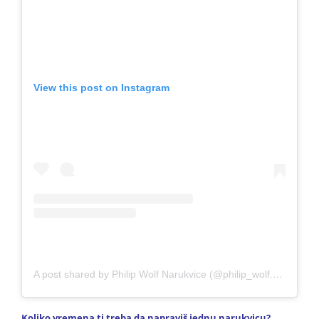
View this post on Instagram
A post shared by Philip Wolf Narukvice (@philip_wolf.bracelets)
Koliko vremena ti treba da napraviš jednu narukvicu?