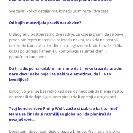
Sve zavisi koliko detalja ima, između 20 minuta i dva sata.
Od kojih materijala praviš narukvice?
U Beogradu postoje samo dve radnje, za koje ja znam, da se bave
prodajom repro materijala za izradu nakita, tako da ne postoji
neki veliki izbor, ali se trudim da to uglavnom bude hirurški čelik,
koža i poludrago kamenje u kombinaciji sa sintetičkim ili
pamučnim kanapom.
Da li radiš po narudžbini, mislimo da ti neko traži da uradiš
narukivcu neke boje i sa nekim elemetima, da li je to
izvodljivo?
Izvodljivo je ali se baš retko kad desi da neko želi da menja nešto,
oduzima ili dodaje. Uglavnom pitaju da li postoji u drugoj boji.
Tvoj bend se zove Philip Wolf, zašto si izabrao baš to ime?
Nama se čini da si razmišljao globalno i da planiraš da
osvajaš svet…
Dosta sam dugo razmišljao o nazivu brenda. Prvi naziv je bio na