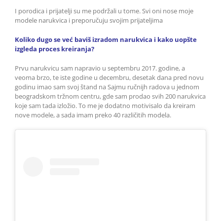
I porodica i prijatelji su me podržali u tome. Svi oni nose moje
modele narukvica i preporučuju svojim prijateljima
Koliko dugo se već baviš izradom narukvica i kako uopšte
izgleda proces kreiranja?
Prvu narukvicu sam napravio u septembru 2017. godine, a
veoma brzo, te iste godine u decembru, desetak dana pred novu
godinu imao sam svoj štand na Sajmu ručnijh radova u jednom
beogradskom tržnom centru, gde sam prodao svih 200 narukvica
koje sam tada izložio. To me je dodatno motivisalo da kreiram
nove modele, a sada imam preko 40 različitih modela.