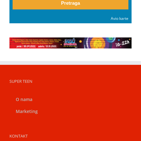
Pretraga
Avio karte
SUPER TEEN
O nama
Marketing
KONTAKT