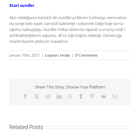
Stari sunđer
Ako nedeljama koristiš isti sunđer prilikom tuširanja, verovatno
na svoje telo opet nanosiš bakterije i odumrle ćelije koje se na
njemu nakupljaju. Sunđer treba redovno ispirati u vrućoj vodi i
antibakterijskom sapunu, ali to nije trajno rešenje. Zameni ga
novim barem jednom mesečno.
januar 10th, 2021
|
Lepota i moda
|
0 Comments
Share This Story, Choose Your Platform!
Facebook
X
Reddit
LinkedIn
WhatsApp
Tumblr
Pinterest
Vk
Email
Related Posts