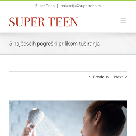
Skip
Super Teen
|
redakcija@superteen.rs
to
content
5 najčešćih pogreški prilikom tuširanja
Previous
Next
View
Larger
Image