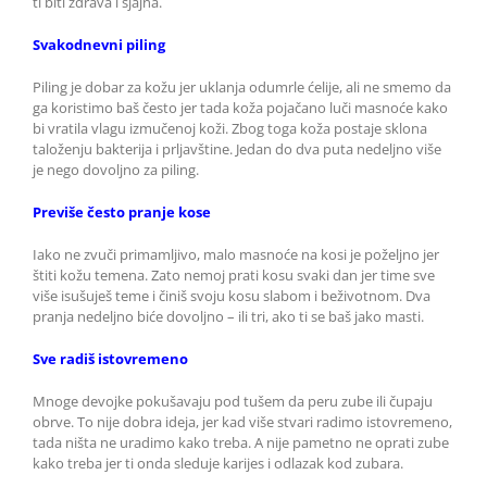
ti biti zdrava i sjajna.
Svakodnevni piling
Piling je dobar za kožu jer uklanja odumrle ćelije, ali ne smemo da
ga koristimo baš često jer tada koža pojačano luči masnoće kako
bi vratila vlagu izmučenoj koži. Zbog toga koža postaje sklona
taloženju bakterija i prljavštine. Jedan do dva puta nedeljno više
je nego dovoljno za piling.
Previše često pranje kose
Iako ne zvuči primamljivo, malo masnoće na kosi je poželjno jer
štiti kožu temena. Zato nemoj prati kosu svaki dan jer time sve
više isušuješ teme i činiš svoju kosu slabom i beživotnom. Dva
pranja nedeljno biće dovoljno – ili tri, ako ti se baš jako masti.
Sve radiš istovremeno
Mnoge devojke pokušavaju pod tušem da peru zube ili čupaju
obrve. To nije dobra ideja, jer kad više stvari radimo istovremeno,
tada ništa ne uradimo kako treba. A nije pametno ne oprati zube
kako treba jer ti onda sleduje karijes i odlazak kod zubara.