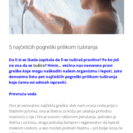
5 najčešćih pogreški prilikom tuširanja
Da li si se ikada zapitala da li se tuširaš pravilno? Pa ko još
ne zna da se
tušira
? Hmm… većina nas nesvesno pravi
greške koje mogu naškoditi našem organizmu i lepoti, zato
donosimo listu pet najčešćih pogreški prilikom tuširanja
koje ćemo svi odmah ispraviti.
Prevruća voda
Ovo je verovatno najčešća greška: dok nam vruća voda prija u
hladnim jutrima, ona je štetna za kožu jer uklanja prirodnu
masnoću s nje i čini je suvom i sklonom perutanju. Jednako je
štetna i za kosu, stoga pokušaj šampon i regenerator da ispiraš
mlakom vodom, a ako možeš podneti hladnu – još bolje: kosa će