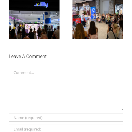
Lilly Drogerie proslavile
Lilly Drogerie i L’Oréal
10. online rođendan,
Paris Elseve na
uručile automobil
Festivalu nege kose
Citroën C3 i najavile
predstavili Collagen
saradnju sa
Lifter liniju i popuste do
šampionkom Andreom
30 odsto
Bokan
Leave A Comment
Comment