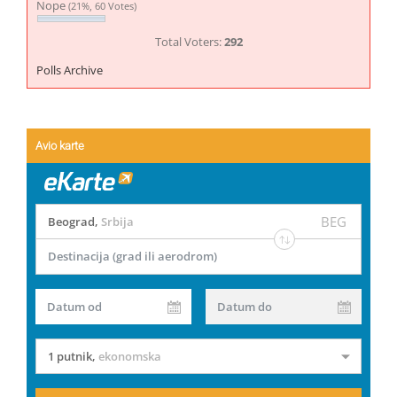
Nope
(21%, 60 Votes)
Total Voters:
292
Polls Archive
Avio karte
BEG
Beograd
,
Srbija
Destinacija (grad ili aerodrom)
Datum od
Datum do
1 putnik
,
ekonomska