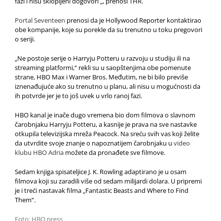
fazi i nisu sklopljeni dogovori „, prenosi THR.
Portal Seventeen
prenosi da je Hollywood Reporter kontaktirao
obe kompanije, koje su porekle da su trenutno u toku pregovori
o seriji.
„Ne postoje serije o Harryju Potteru u razvoju u studiju ili na
streaming platformi,“ rekli su u saopštenjima obe pomenute
strane, HBO Max i Warner Bros. Međutim, ne bi bilo previše
iznenađujuće ako su trenutno u planu, ali nisu u mogućnosti da
ih potvrde jer je to još uvek u vrlo ranoj fazi.
HBO kanal je inače dugo vremena bio dom filmova o slavnom
čarobnjaku Harryju Potteru, a kasnije je prava na sve nastavke
otkupila televizijska mreža Peacock. Na sreću svih vas koji želite
da utvrdite svoje znanje o napoznatijem čarobnjaku u
video
klubu HBO Adria
možete da pronađete sve filmove.
Sedam knjiga spisateljice J. K. Rowling adaptirano je u osam
filmova koji su zaradili više od sedam milijardi dolara. U pripremi
je i treći nastavak filma „Fantastic Beasts and Where to Find
Them“.
Foto: HBO press