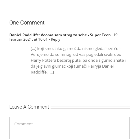
One Comment
Daniel Radcliffe: Veoma sam strog za sebe - Super Teen
19.
februar 2021. at 10:01
- Reply
[…] koji smo, iako ga možda nismo gledali, svi čuli.
Verujemo da su mnogi od vas pogledali svaki deo
Harry Pottera bezbroj puta, pa onda sigurno znate i
da je glavni glumac koji tumači Harryja Daniel
Radcliffe. […]
Leave A Comment
Comment