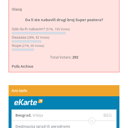
Glasaj
Da li ste nabavili drugi broj Super postera?
Gde da ih nabavim?
(51%, 150 Votes)
Daaaaaa
(28%, 82 Votes)
Nope
(21%, 60 Votes)
Total Voters:
292
Polls Archive
Avio karte
BEG
Beograd
,
Srbija
Destinacija (grad ili aerodrom)