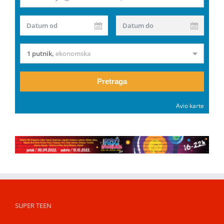
Datum od
Datum do
1 putnik
,
ekonomska
Pretraga
Avio karte
SUPER TEEN