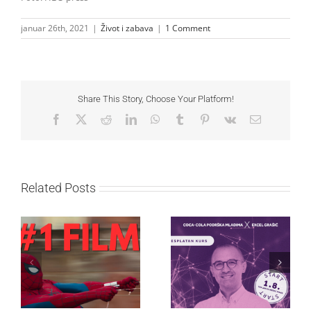
januar 26th, 2021
|
Život i zabava
|
1 Comment
Share This Story, Choose Your Platform!
Facebook
X
Reddit
LinkedIn
WhatsApp
Tumblr
Pinterest
Vk
Email
Related Posts
Najuspešnije otvaranje
Priključi se besplatnoj
studijskog filma u Srbiji:
regionalnoj AI edukaciji
Spajdermen: Novi dan
i nauči kako da
oborio rekord već prvog
veštačku inteligenciju
vikenda
primeniš u praksi