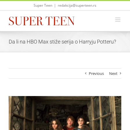
Skip
Super Teen
|
redakcija@superteen.rs
to
content
Da li na HBO Max stiže serija o Harryju Potteru?
Previous
Next
View
Larger
Image