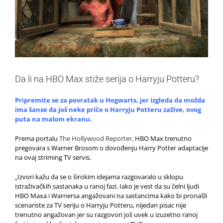
Da li na HBO Max stiže serija o Harryju Potteru?
Pripremite se za povratak u Hogwarts, jer izgleda da možda
ima šanse da još neke priče o Harryju Potteru zažive, ovog
puta na malom ekranu.
Prema portalu
The Hollywood Reporter,
HBO Max trenutno
pregovara s Warner Brosom o dovođenju Harry Potter adaptacije
na ovaj striming TV servis.
„Izvori kažu da se o širokim idejama razgovaralo u sklopu
istraživačkih sastanaka u ranoj fazi. Iako je vest da su čelni ljudi
HBO Maxa i Warnersa angažovani na sastancima kako bi pronašli
scenariste za TV seriju o Harryju Potteru, nijedan pisac nije
trenutno angažovan jer su razgovori još uvek u izuzetno ranoj